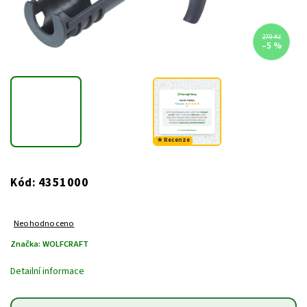
270 Kč
–5 %
★ Recenze
4351000
Kód:
Neohodnoceno
Značka:
WOLFCRAFT
Detailní informace