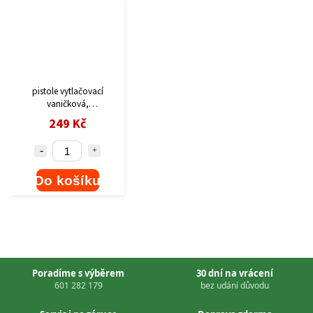
pistole vytlačovací
vaničková,
225mm/310ml EXTOL
249 Kč
PREMIUM
Do košíku
Poradíme s výběrem
30 dní na vrácení
601 282 179
bez udání důvodu