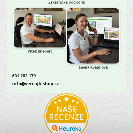
Zákaznická podpora:
Vítek Kněbort
Leona Kvapilová
601 282 179
info@vercajk-shop.cz