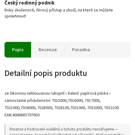
Český rodinný podnik
Roky zkušeností, férový přístup a zboží, na které se můžete
spolehnout!
Popis
Recenze
Poradna
Detailní popis produktu
se šikovnou neklouzavou rukojetí • balení: papírová páska •
samostatné příslušenství: 7015000,7016000, 7017000,
7021000,7026000, 7028000, 7028100,7031000, 7032000, 7032100
EAN:4006885707603
Recenze a hodnocení uváděná u tohoto produktu neověřujeme —
nezaručujeme, že pocházejí výhradně od zákazníků, kteří si produkt u