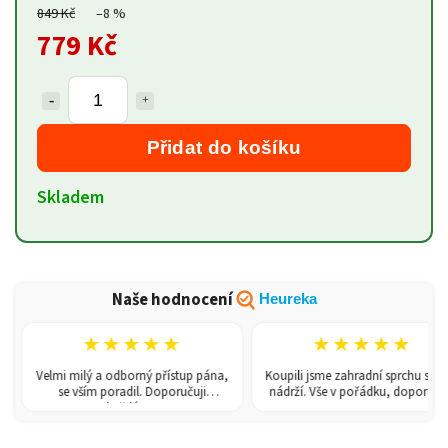
849 Kč
–8 %
779 Kč
Přidat do košíku
Skladem
Naše hodnocení
Heureka
★★★★★
★★★★★
Velmi milý a odborný přístup pána,
Koupili jsme zahradní sprchu se 150l
se vším poradil. Doporučuji
nádrží. Vše v pořádku, doporučuji.
každému!