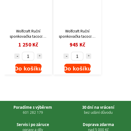
Wolfcraft Ruční
Wolfcraft Ruční
sponkovačka tacocraft
sponkovačka tacocraft
M 14 7081000
P 14 7079000
1 250 Kč
945 Kč
Do košíku
Do košíku
Poradíme s výběrem
30 dní na vrácení
601 282 179
bez udání důvodu
Servis i po záruce
Doprava zdarma
opravy a díly
nad 5 000 Kč