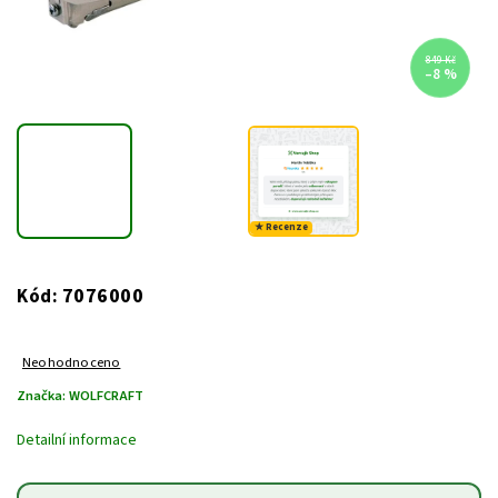
849 Kč
–8 %
★ Recenze
7076000
Kód:
Neohodnoceno
Značka:
WOLFCRAFT
Detailní informace