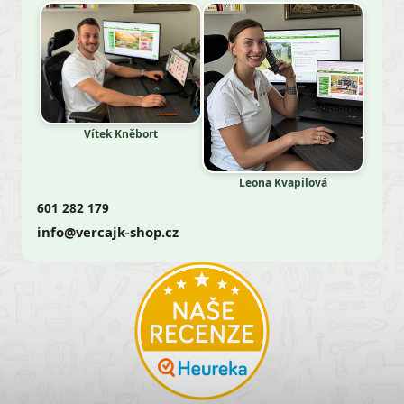
Vítek Kněbort
Leona Kvapilová
601 282 179
info@vercajk-shop.cz