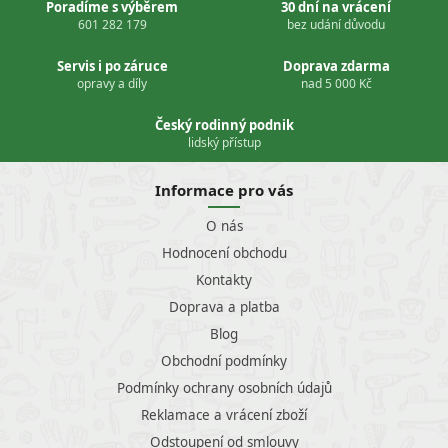
Poradíme s výběrem
30 dní na vrácení
601 282 179
bez udání důvodu
Servis i po záruce
Doprava zdarma
opravy a díly
nad 5 000 Kč
Český rodinný podnik
lidský přístup
Informace pro vás
O nás
Hodnocení obchodu
Kontakty
Doprava a platba
Blog
Obchodní podmínky
Podmínky ochrany osobních údajů
Reklamace a vrácení zboží
Odstoupení od smlouvy