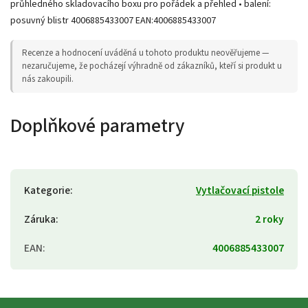
průhledného skladovacího boxu pro pořádek a přehled • balení:
posuvný blistr 4006885433007 EAN:4006885433007
Recenze a hodnocení uváděná u tohoto produktu neověřujeme —
nezaručujeme, že pocházejí výhradně od zákazníků, kteří si produkt u
nás zakoupili.
Doplňkové parametry
Kategorie
:
Vytlačovací pistole
Záruka
:
2 roky
EAN
:
4006885433007