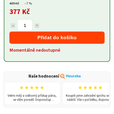
409 Kč
–7 %
377 Kč
Přidat do košíku
Momentálně nedostupné
Naše hodnocení
Heureka
★★★★★
★★★★★
Velmi milý a odborný přístup pána,
Koupili jsme zahradní sprchu se 150l
se vším poradil. Doporučuji
nádrží. Vše v pořádku, doporučuji.
každému!