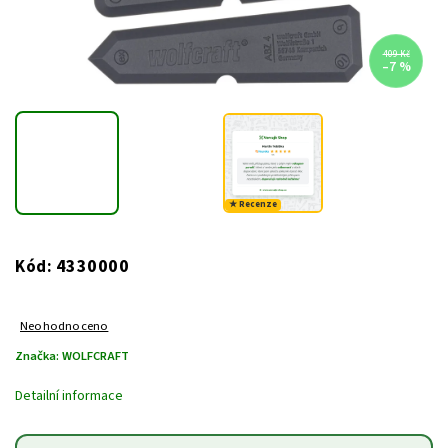
409 Kč
–7 %
★ Recenze
4330000
Kód:
Neohodnoceno
Značka:
WOLFCRAFT
Detailní informace