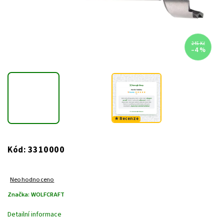
245 Kč
–4 %
★ Recenze
3310000
Kód:
Neohodnoceno
Značka:
WOLFCRAFT
Detailní informace