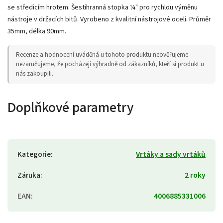
se středicím hrotem. Šestihranná stopka ¼" pro rychlou výměnu
nástroje v držacích bitů. Vyrobeno z kvalitní nástrojové oceli. Průměr
35mm, délka 90mm.
Recenze a hodnocení uváděná u tohoto produktu neověřujeme —
nezaručujeme, že pocházejí výhradně od zákazníků, kteří si produkt u
nás zakoupili.
Doplňkové parametry
Kategorie
:
Vrtáky a sady vrtáků
Záruka
:
2 roky
EAN
:
4006885331006