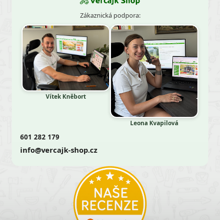
Zákaznická podpora:
Vítek Kněbort
Leona Kvapilová
601 282 179
info@vercajk-shop.cz