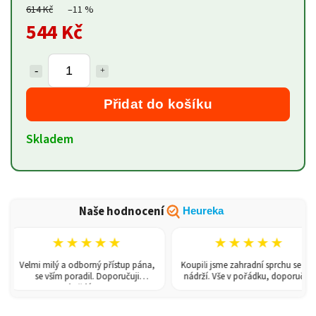
614 Kč
–11 %
544 Kč
Přidat do košíku
Skladem
Naše hodnocení
Heureka
★★★★★
★★★★★
Velmi milý a odborný přístup pána,
Koupili jsme zahradní sprchu se 150l
se vším poradil. Doporučuji
nádrží. Vše v pořádku, doporučuji.
každému!