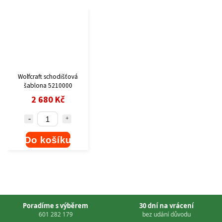
Wolfcraft schodišťová
šablona 5210000
2 680 Kč
Do košíku
Poradíme s výběrem
30 dní na vrácení
601 282 179
bez udání důvodu