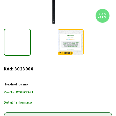
614 Kč
–11 %
★ Recenze
3023000
Kód:
Neohodnoceno
Značka:
WOLFCRAFT
Detailní informace