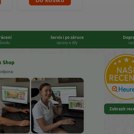
Do košíku
vrácení
Servis i po záruce
Dopr
důvodu
opravy a díly
nad
podpora:
Zobrazit re