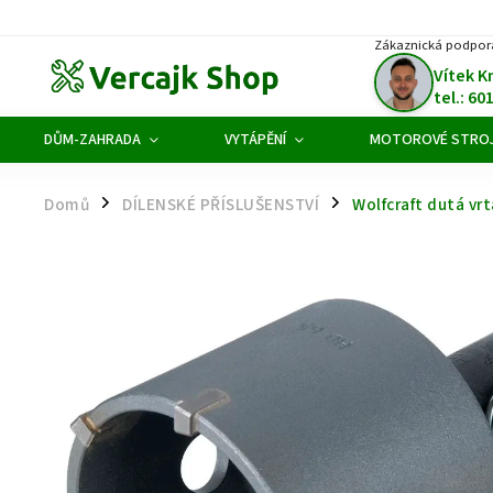
Zákaznická podpor
Vítek K
tel.: 60
DŮM-ZAHRADA
VYTÁPĚNÍ
MOTOROVÉ STRO
Domů
DÍLENSKÉ PŘÍSLUŠENSTVÍ
Wolfcraft dutá vr
/
/