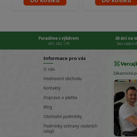
Do košíku
Do košíku
Poradíme s výběrem
30 dní na 
601 282 179
bez udání 
Informace pro vás
O nás
Zákaznická 
Hodnocení obchodu
Kontakty
Doprava a platba
Blog
Obchodní podmínky
Podmínky ochrany osobních
údajů