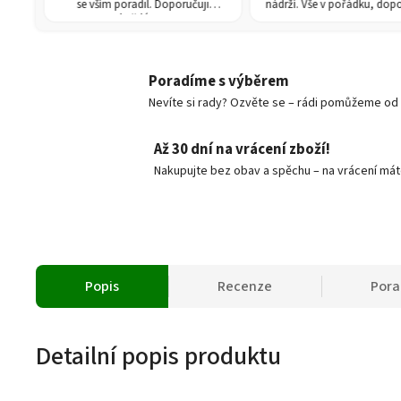
.
se vším poradil. Doporučuji
nádrží. Vše v pořádku, doporuču
každému!
Poradíme s výběrem
Nevíte si rady? Ozvěte se – rádi pomůžeme od v
Až 30 dní na vrácení zboží!
Nakupujte bez obav a spěchu – na vrácení mát
Popis
Recenze
Por
Detailní popis produktu