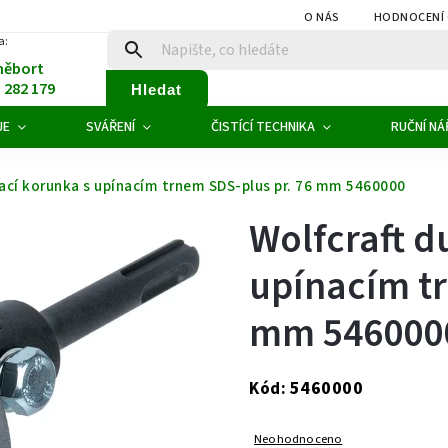
O NÁS
HODNOCENÍ
a:
něbort
1 282 179
Hledat
JE
SVÁŘENÍ
ČISTÍCÍ TECHNIKA
RUČNÍ NÁ
tací korunka s upínacím trnem SDS-plus pr. 76 mm 5460000
Wolfcraft d
upínacím tr
mm 546000
5460000
Kód:
Neohodnoceno