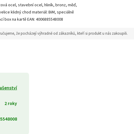
ová ocel, stavební ocel, hliník, bronz, měď,
lice klidný chod materiál: BiM, speciálně
ací box na kartě EAN: 4006885548008
jeme, že pocházejí výhradně od zákazníků, kteří si produkt u nás zakoupili.
lušenství
2 roky
85548008