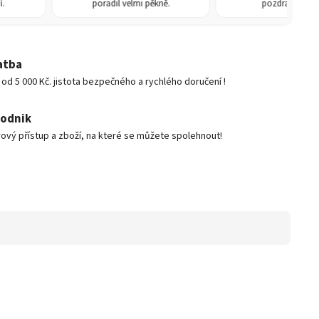
poradil velmi pěkně.
pozdravem René
atba
d 5 000 Kč. jistota bezpečného a rychlého doručení !
podnik
ový přístup a zboží, na které se můžete spolehnout!