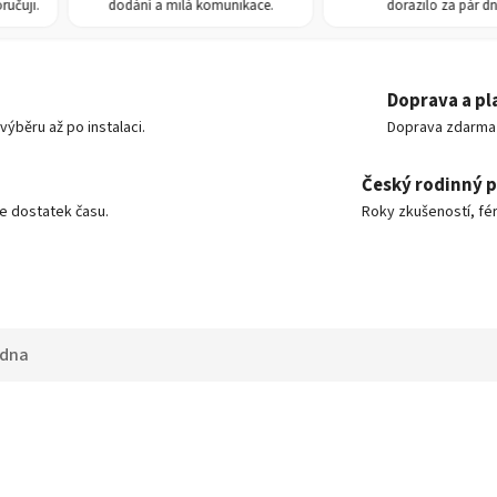
ji.
dodání a milá komunikace.
dorazilo za pár dní.
Doprava a pl
ýběru až po instalaci.
Doprava zdarma o
Český rodinný 
e dostatek času.
Roky zkušeností, fér
adna