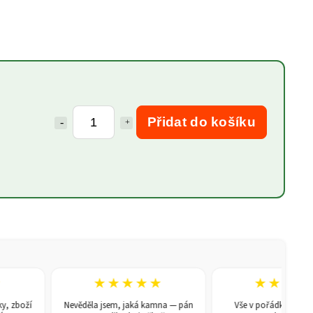
Přidat do košíku
★★★★★
★★★★★
boží
Nevěděla jsem, jaká kamna — pán
Vše v pořádku, doporučuj