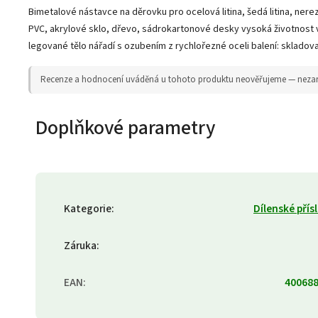
Bimetalové nástavce na děrovku pro ocelová litina, šedá litina, nerez
PVC, akrylové sklo, dřevo, sádrokartonové desky vysoká životnost ve
legované tělo nářadí s ozubením z rychlořezné oceli balení: skladov
Recenze a hodnocení uváděná u tohoto produktu neověřujeme — nezaruču
Doplňkové parametry
Kategorie
:
Dílenské přís
Záruka
:
EAN
:
40068