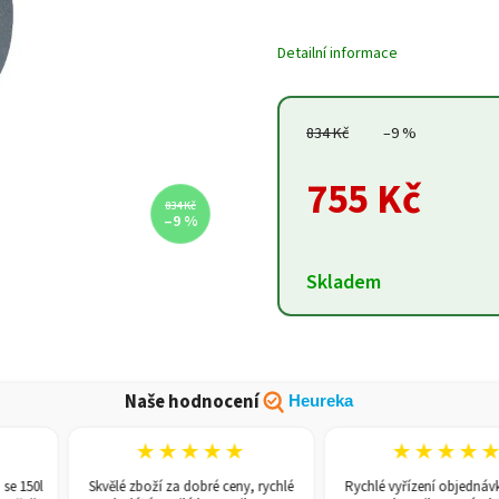
Detailní informace
834 Kč
–9 %
755 Kč
834 Kč
–9 %
Skladem
Naše hodnocení
Heureka
★★★★★
★★★★★
50l
Skvělé zboží za dobré ceny, rychlé
Rychlé vyřízení objednávky, z