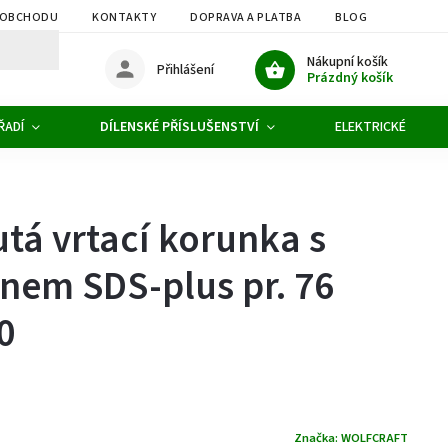
 OBCHODU
KONTAKTY
DOPRAVA A PLATBA
BLOG
OBCHOD
Nákupní košík
Přihlášení
Prázdný košík
ŘADÍ
DÍLENSKÉ PŘÍSLUŠENSTVÍ
ELEKTRICKÉ NÁŘAD
utá vrtací korunka s
nem SDS-plus pr. 76
0
Značka:
WOLFCRAFT