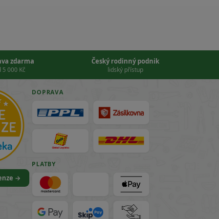
ava zdarma
Český rodinný podnik
 5 000 Kč
lidský přístup
DOPRAVA
PLATBY
cenze →
VISA