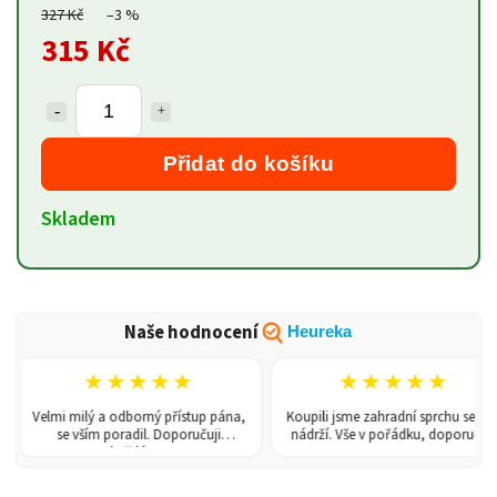
327 Kč
–3 %
315 Kč
Přidat do košíku
Skladem
Naše hodnocení
Heureka
★★★★★
★★★★★
Velmi milý a odborný přístup pána,
Koupili jsme zahradní sprchu se 150l
se vším poradil. Doporučuji
nádrží. Vše v pořádku, doporučuji.
každému!