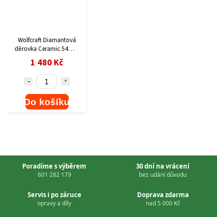
Wolfcraft Diamantová
děrovka Ceramic 54mm
hl.45mm M14 k
1 480 Kč
úhl.brusce 5947000
Do košíku
Poradíme s výběrem
30 dní na vrácení
601 282 179
bez udání důvodu
Servis i po záruce
Doprava zdarma
opravy a díly
nad 5 000 Kč