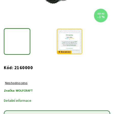
327 Kč
–3 %
★ Recenze
2160000
Kód:
Neohodnoceno
Značka:
WOLFCRAFT
Detailní informace