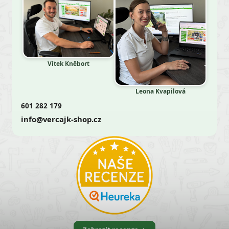
Vítek Kněbort
Leona Kvapilová
601 282 179
info@vercajk-shop.cz