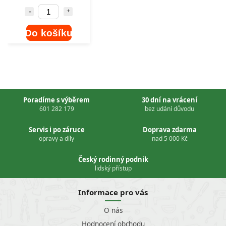
Do košíku
Poradíme s výběrem
30 dní na vrácení
601 282 179
bez udání důvodu
Servis i po záruce
Doprava zdarma
opravy a díly
nad 5 000 Kč
Český rodinný podnik
lidský přístup
Informace pro vás
O nás
Hodnocení obchodu