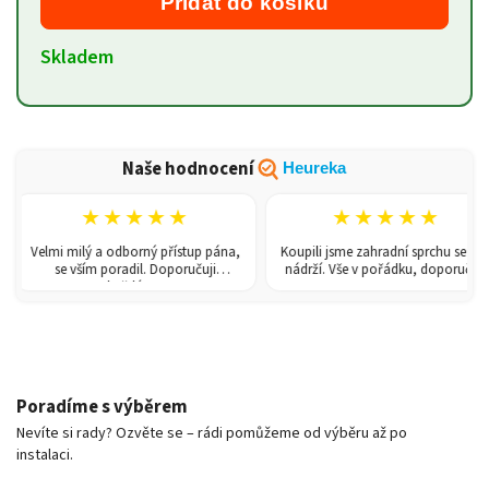
Přidat do košíku
Skladem
Naše hodnocení
Heureka
★★★★★
★★★★★
Velmi milý a odborný přístup pána,
Koupili jsme zahradní sprchu se 150l
se vším poradil. Doporučuji
nádrží. Vše v pořádku, doporučuji.
každému!
Poradíme s výběrem
Nevíte si rady? Ozvěte se – rádi pomůžeme od výběru až po
instalaci.