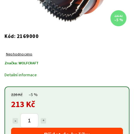
226 Kč
–5 %
2169000
Kód:
Neohodnoceno
Značka:
WOLFCRAFT
Detailní informace
226 Kč
–5 %
213 Kč