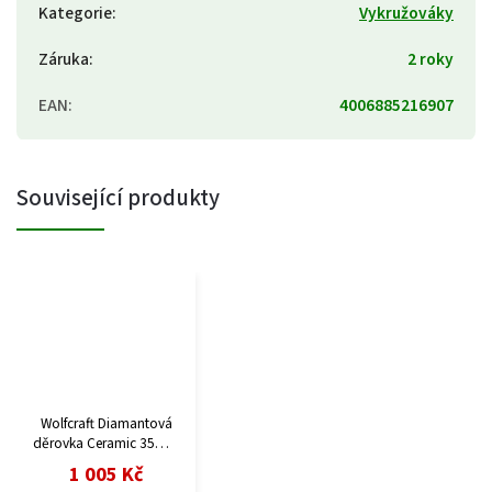
Kategorie
:
Vykružováky
Záruka
:
2 roky
EAN
:
4006885216907
Související produkty
Wolfcraft Diamantová
děrovka Ceramic 35mm
hl.45mm M14 k
1 005 Kč
úhl.brusce 5943000