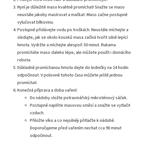
Nyní je důležité maso kvalitně promíchat! Snažte se maso
neustále jakoby masírovat a mačkat. Maso začne postupně
vylučovat bílkovinu.
Postupně přidávejte vodu po troškách. Neustále míchejte a
sledujte, jak se okolo kousků masa začíná tvořit silně lepící
hmota. Vydržte a míchejte alespoň 30 minut. Rukama
promícháte maso daleko lépe, ale můžete použít i domácího
robota.
Důkladně promíchanou hmotu dejte do ledničky na 24 hodin
odpočinout. V polovině tohoto času můžete ještě jednou
promíchat.
Konečná příprava a doba vaření:
Do nádoby vložte potravinářský mikroténový sáček.
Postupně naplňte masovou směsí a snažte se vytlačit
vzduch.
Přiložte víko a co nejsilněji přitlačte k nádobě.
Doporučujeme před vařením nechat cca 90 minut
odpočinout.