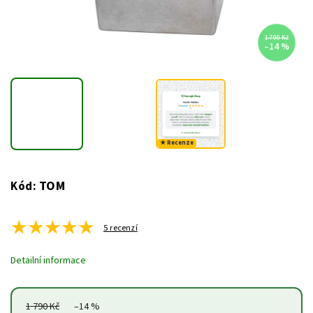
1 790 Kč
–14 %
★ Recenze
TOM
Kód:
★
★
★
★
★
5 recenzí
Detailní informace
1 790 Kč
–14 %