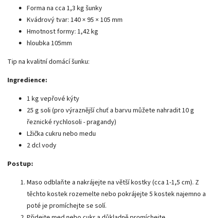
Forma na cca 1,3 kg šunky
Kvádrový tvar: 140 × 95 × 105 mm
Hmotnost formy: 1,42 kg
hloubka 105mm
Tip na kvalitní domácí šunku:
Ingredience:
1 kg vepřové kýty
25 g soli (pro výraznější chuť a barvu můžete nahradit 10 g
řeznické rychlosoli - pragandy)
Lžička cukru nebo medu
2 dcl vody
Postup:
Maso odblaňte a nakrájejte na větší kostky (cca 1-1,5 cm). Z
těchto kostek rozemelte nebo pokrájejte 5 kostek najemno a
poté je promíchejte se solí.
Přidejte med nebo cukr a důkladně promíchejte.