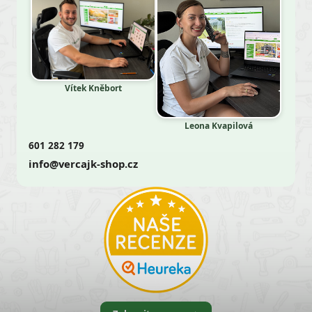
Vítek Kněbort
Leona Kvapilová
601 282 179
info@vercajk-shop.cz