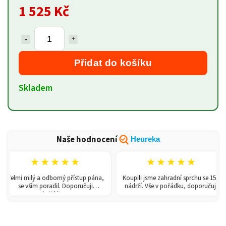
1 525 Kč
Přidat do košíku
Skladem
Naše hodnocení
Heureka
★★★★★
★★★★★
elmi milý a odborný přístup pána,
Koupili jsme zahradní sprchu se 150l
se vším poradil. Doporučuji
nádrží. Vše v pořádku, doporučuji.
každému!