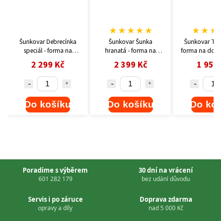
★
★
★
★
★
★
★
★
★
★
★
★
★
Šunkovar Šunka
Šunkovar Toustovka -
Šunkovar Deb
hranatá - forma na
forma na domácí šunku
malá - for
domácí šunku
domácí š
2 399 Kč
1 950 Kč
1 899
Do košíku
Do košíku
Do ko
Poradíme s výběrem
30 dní na vrácení
601 282 179
bez udání důvodu
Servis i po záruce
Doprava zdarma
opravy a díly
nad 5 000 Kč