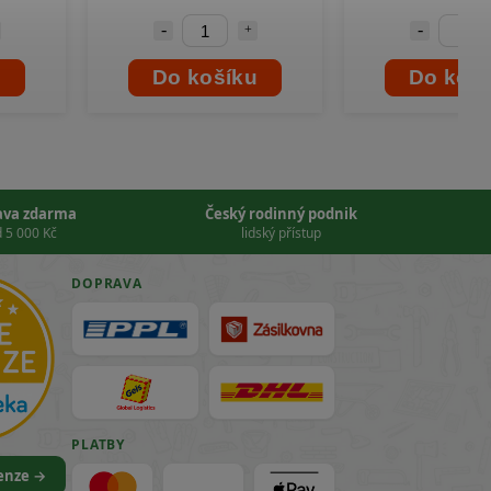
Do košíku
Do koší
ava zdarma
Český rodinný podnik
 5 000 Kč
lidský přístup
DOPRAVA
PLATBY
cenze →