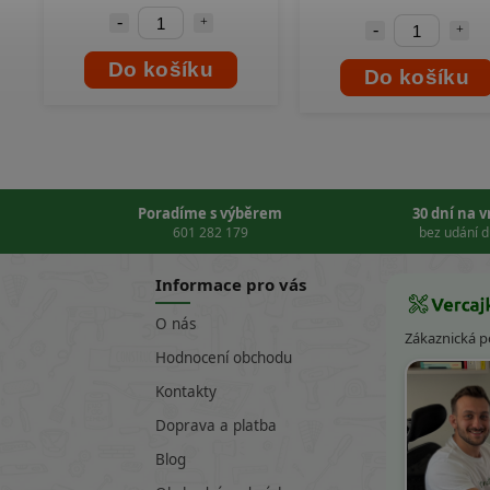
Do košíku
Do košíku
Poradíme s výběrem
30 dní na 
601 282 179
bez udání 
Informace pro vás
O nás
Zákaznická 
Hodnocení obchodu
Kontakty
Doprava a platba
Blog