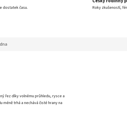
Český rodinný 
e dostatek času.
Roky zkušeností, fér
adna
sný řez díky volnému průhledu, rysce a
lu méně trhá a nechává čisté hrany na