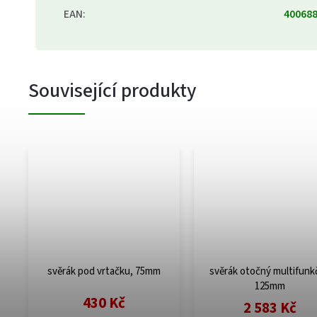
EAN
:
40068
Související produkty
svěrák pod vrtačku, 75mm
svěrák otočný multifunkčn
125mm
430 Kč
2 583 Kč