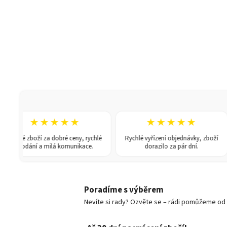
★★★★★
★★★★★
vělé zboží za dobré ceny, rychlé
Rychlé vyřízení objednávky, zboží
dodání a milá komunikace.
dorazilo za pár dní.
Poradíme s výběrem
Nevíte si rady? Ozvěte se – rádi pomůžeme od v