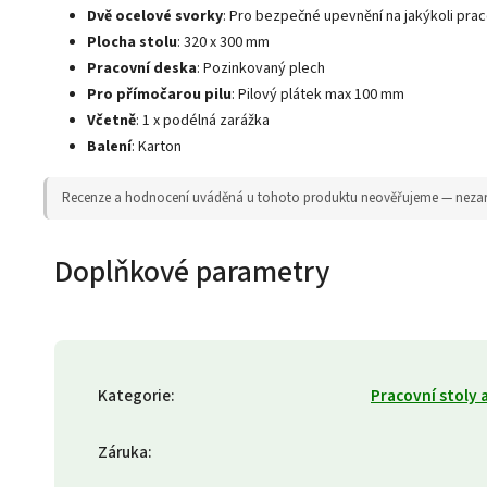
Dvě ocelové svorky
: Pro bezpečné upevnění na jakýkoli prac
Plocha stolu
: 320 x 300 mm
Pracovní deska
: Pozinkovaný plech
Pro přímočarou pilu
: Pilový plátek max 100 mm
Včetně
: 1 x podélná zarážka
Balení
: Karton
Recenze a hodnocení uváděná u tohoto produktu neověřujeme — nezaruču
Doplňkové parametry
Kategorie
:
Pracovní stoly 
Záruka
: