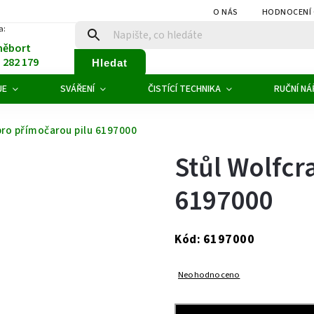
O NÁS
HODNOCENÍ
a:
něbort
1 282 179
Hledat
JE
SVÁŘENÍ
ČISTÍCÍ TECHNIKA
RUČNÍ NÁ
 pro přímočarou pilu 6197000
Stůl Wolfcr
6197000
6197000
Kód:
Neohodnoceno