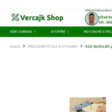
Zákaznická podpor
Vítek K
tel.: 60
DŮM-ZAHRADA
VYTÁPĚNÍ
MOTOROVÉ STRO
Domů
PRACOVNÍ STOLY A STOJANY
Stůl Wolfcraft
/
/