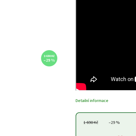
1 690 Kč
–29 %
Detailní informace
1 690 Kč
–29 %