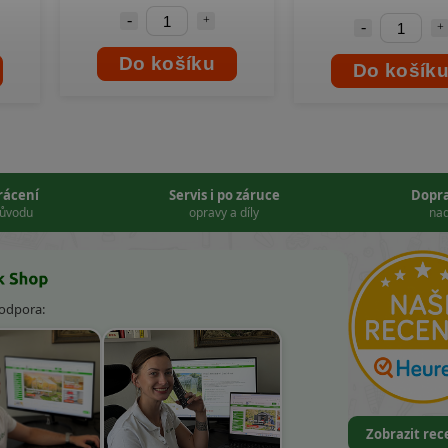
Do košíku
Do košíku
vrácení
Servis i po záruce
Dopr
důvodu
opravy a díly
nad
podpora:
Zobrazit re