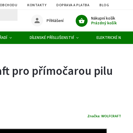
 OBCHODU
KONTAKTY
DOPRAVA A PLATBA
BLOG
OBCHOD
Nákupní košík
Přihlášení
Prázdný košík
ŘADÍ
DÍLENSKÉ PŘÍSLUŠENSTVÍ
ELEKTRICKÉ NÁŘADÍ
aft pro přímočarou pilu
Značka:
WOLFCRAFT