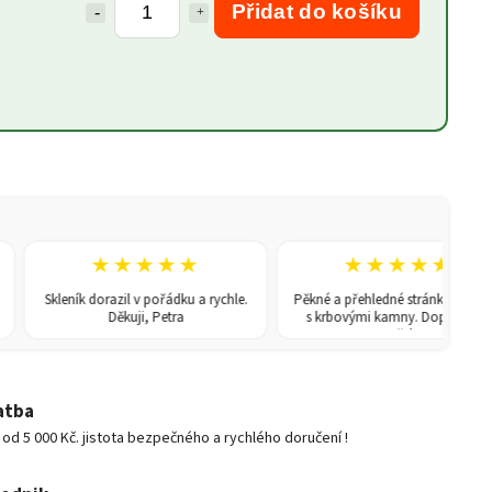
Přidat do košíku
★★★★★
★★★★★
Skleník dorazil v pořádku a rychle.
Pěkné a přehledné stránky, poradili
Děkuji, Petra
s krbovými kamny. Doporučuji.
Dušek
atba
d 5 000 Kč. jistota bezpečného a rychlého doručení !