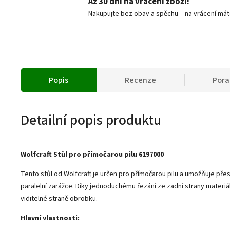
Až 30 dní na vrácení zboží!
Nakupujte bez obav a spěchu – na vrácení mát
Popis
Recenze
Por
Detailní popis produktu
Wolfcraft Stůl pro přímočarou pilu 6197000
Tento stůl od Wolfcraft je určen pro přímočarou pilu a umožňuje pře
paralelní zarážce. Díky jednoduchému řezání ze zadní strany materiá
viditelné straně obrobku.
Hlavní vlastnosti: