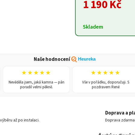
1 190 Kč
Skladem
Naše hodnocení
Heureka
★★★★★
★★★★★
Nevěděla jsem, jaká kamna — pán
Vše v pořádku, doporučuji. S
poradil velmi pěkně.
pozdravem René
Doprava a pl
ýběru až po instalaci.
Doprava zdarma o