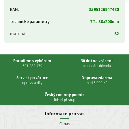
EAN
:
8595126947480
technické parametry
:
TTa 30x200mm
materiál
:
S2
Poradíme s výběrem
30 dní na vrácení
601 282 179
bez udání důvodu
Servis i po záruce
Doprava zdarma
opravy a díly
nad 5 000 Kč
Český rodinný podnik
lidský přístup
Informace pro vás
O nás