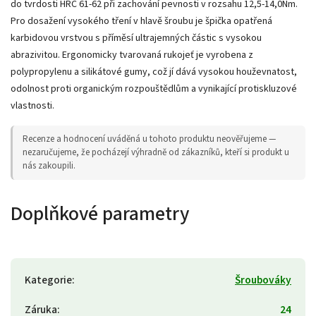
do tvrdosti HRC 61-62 při zachování pevnosti v rozsahu 12,5-14,0Nm.
Pro dosažení vysokého tření v hlavě šroubu je špička opatřená
karbidovou vrstvou s příměsí ultrajemných částic s vysokou
abrazivitou. Ergonomicky tvarovaná rukojeť je vyrobena z
polypropylenu a silikátové gumy, což jí dává vysokou houževnatost,
odolnost proti organickým rozpouštědlům a vynikající protiskluzové
vlastnosti.
Recenze a hodnocení uváděná u tohoto produktu neověřujeme —
nezaručujeme, že pocházejí výhradně od zákazníků, kteří si produkt u
nás zakoupili.
Doplňkové parametry
Kategorie
:
Šroubováky
Záruka
:
24