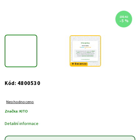
195 Kč
–5 %
★ Recenze
4800530
Kód:
Neohodnoceno
Značka:
KITO
Detailní informace