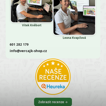
Vítek Kněbort
Leona Kvapilová
601 282 179
info@vercajk-shop.cz
Zobrazit recenze →