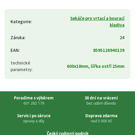
Sekáče pro vrtací a bourací
Kategorie
:
kladiva
Záruka
:
24
EAN
:
8595126940139
technické
600x18mm, šířka ostří 25mm
parametry
:
Poradíme s výběrem
30 dní na vrácení
601 282 179
bez udání důvodu
Servis i po záruce
Doprava zdarma
opravy a díly
nad 5 000 Kč
Český rodinný podnik