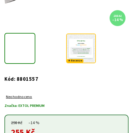
298 Kč
–14 %
★ Recenze
8801557
Kód:
Neohodnoceno
Značka:
EXTOL PREMIUM
298 Kč
–14 %
255 Kč