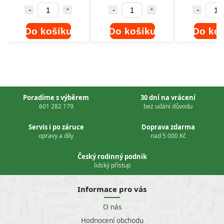
Do košíku
Do košíku
Do ko
Poradíme s výběrem
30 dní na vrácení
601 282 179
bez udání důvodu
Servis i po záruce
Doprava zdarma
opravy a díly
nad 5 000 Kč
Český rodinný podnik
lidský přístup
Informace pro vás
O nás
Hodnocení obchodu