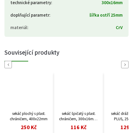
technické parametry
:
300x16mm
doplňující parametr
:
šířka ostří 25mm
materiál
:
CrV
Související produkty
Previous
Next
sekáč plochý s plast.
sekáč špičatý s plast.
sekáč drážko
chráničem, 400x22mm
chráničem, 300x16mm,
PLUS, 250
špice
250 Kč
116 Kč
129 