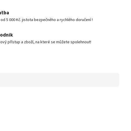
atba
d 5 000 Kč. jistota bezpečného a rychlého doručení !
podnik
ový přístup a zboží, na které se můžete spolehnout!