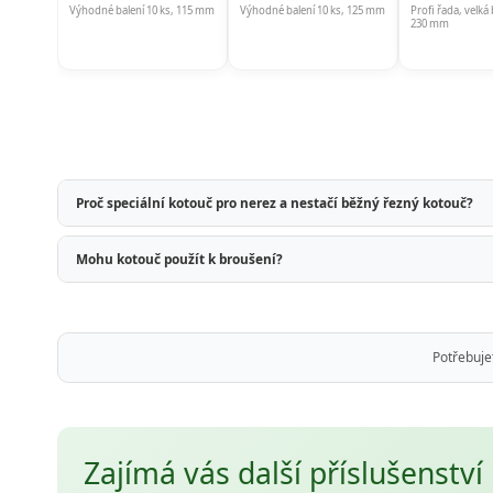
Výhodné balení 10 ks, 115 mm
Výhodné balení 10 ks, 125 mm
Profi řada, velká
230 mm
Proč speciální kotouč pro nerez a nestačí běžný řezný kotouč?
Mohu kotouč použít k broušení?
Potřebuje
Zajímá vás další příslušenstv