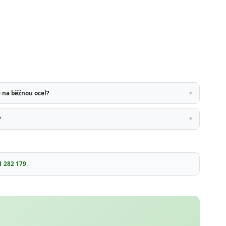
 na běžnou ocel?
?
1 282 179
.