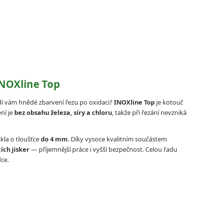
NOXline Top
adí vám hnědé zbarvení řezu po oxidaci?
INOXline Top
je kotouč
ní je
bez obsahu železa, síry a chloru
, takže při řezání nevzniká
skla o tloušťce
do 4 mm
. Díky vysoce kvalitním součástem
ch jisker
— příjemnější práce i vyšší bezpečnost. Celou řadu
ce.