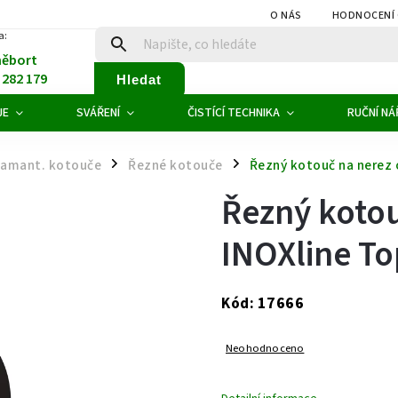
O NÁS
HODNOCENÍ
a:
něbort
1 282 179
Hledat
JE
SVÁŘENÍ
ČISTÍCÍ TECHNIKA
RUČNÍ NÁ
diamant. kotouče
Řezné kotouče
Řezný kotouč na nerez 
/
/
Řezný kotou
INOXline To
17666
Kód:
Neohodnoceno