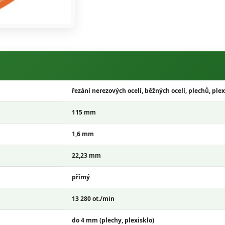
řezání nerezových ocelí, běžných ocelí, plechů, plex
115 mm
1,6 mm
22,23 mm
přímý
13 280
ot./min
do 4 mm (plechy, plexisklo)