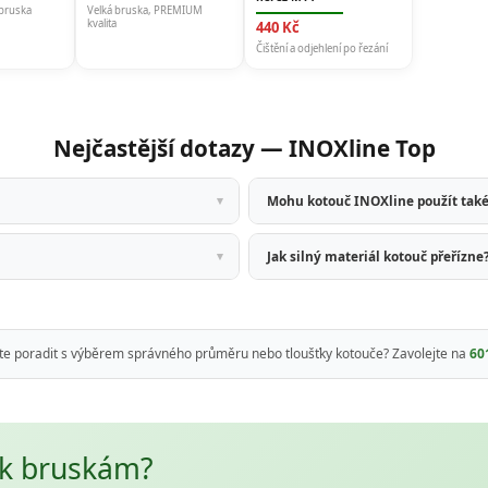
 bruska
Velká bruska, PREMIUM
kvalita
440 Kč
Čištění a odjehlení po řezání
Nejčastější dotazy — INOXline Top
Mohu kotouč INOXline použít také
Jak silný materiál kotouč přeřízne
te poradit s výběrem správného průměru nebo tloušťky kotouče? Zavolejte na
60
í k bruskám?