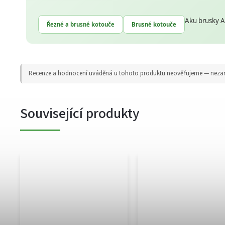
Aku brusky A
Řezné a brusné kotouče
Brusné kotouče
Recenze a hodnocení uváděná u tohoto produktu neověřujeme — nezaruču
Související produkty