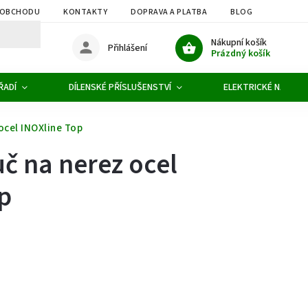
 OBCHODU
KONTAKTY
DOPRAVA A PLATBA
BLOG
OBCHOD
Nákupní košík
Přihlášení
Prázdný košík
ŘADÍ
DÍLENSKÉ PŘÍSLUŠENSTVÍ
ELEKTRICKÉ NÁŘADÍ
ocel INOXline Top
č na nerez ocel
p