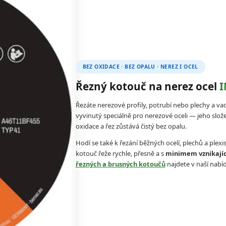
BEZ OXIDACE · BEZ OPALU · NEREZ I OCEL
Řezný kotouč na nerez ocel
I
Řezáte nerezové profily, potrubí nebo plechy a v
vyvinutý speciálně pro nerezové oceli — jeho slože
oxidace a řez zůstává čistý bez opalu.
Hodí se také k řezání běžných ocelí, plechů a plexi
kotouč řeže rychle, přesně a s
minimem vznikající
řezných a brusných kotoučů
najdete v naší nabíd