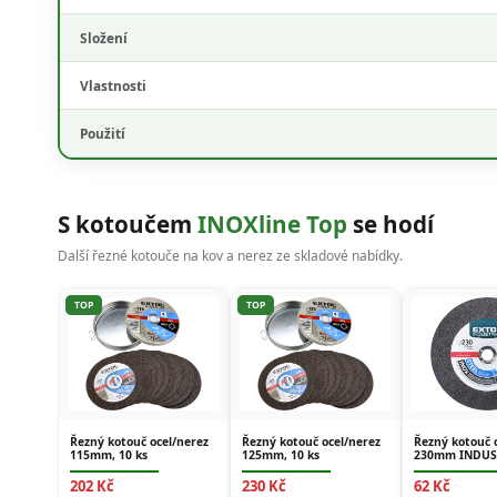
Složení
Vlastnosti
Použití
S kotoučem
INOXline Top
se hodí
Další řezné kotouče na kov a nerez ze skladové nabídky.
TOP
TOP
Řezný kotouč ocel/nerez
Řezný kotouč ocel/nerez
Řezný kotouč 
115mm, 10 ks
125mm, 10 ks
230mm INDUS
202 Kč
230 Kč
62 Kč