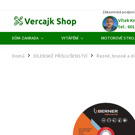
Zákaznická podpor
Vítek K
tel.: 60
DŮM-ZAHRADA
VYTÁPĚNÍ
MOTOROVÉ STRO
Domů
DÍLENSKÉ PŘÍSLUŠENSTVÍ
Řezné, brusné a 
/
/