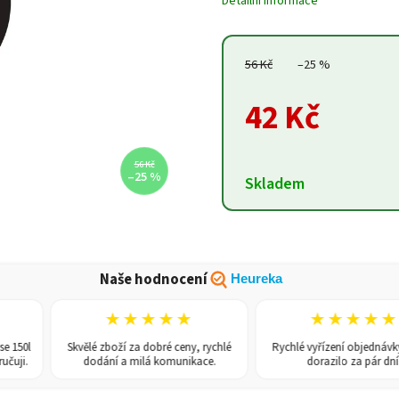
Detailní informace
56 Kč
–25 %
42 Kč
56 Kč
–25 %
Skladem
Naše hodnocení
Heureka
★★★★★
★★★★★
Skvělé zboží za dobré ceny, rychlé
Rychlé vyřízení objednávky, zbož
dodání a milá komunikace.
dorazilo za pár dní.