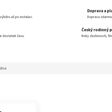
Doprava a pl
ýběru až po instalaci.
Doprava zdarma o
Český rodinný 
e dostatek času.
Roky zkušeností, fér
adna