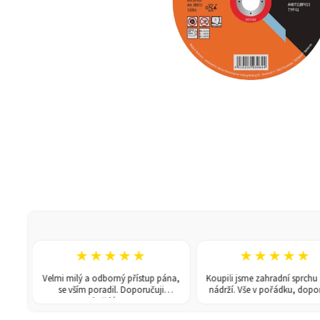
★★★★★
★★★★★
Velmi milý a odborný přístup pána,
Koupili jsme zahradní sprchu se 150l
se vším poradil. Doporučuji
nádrží. Vše v pořádku, doporučuji.
každému!