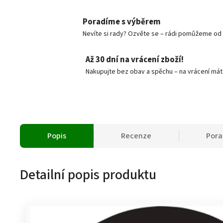
Poradíme s výběrem
Nevíte si rady? Ozvěte se – rádi pomůžeme od v
Až 30 dní na vrácení zboží!
Nakupujte bez obav a spěchu – na vrácení mát
Popis
Recenze
Por
Detailní popis produktu