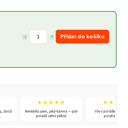
Přidat do košíku
★★★★★
★★★★★
í
Nevěděla jsem, jaká kamna — pán
Vše v pořádku, doporučuji. 
poradil velmi pěkně.
pozdravem René