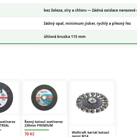
bez železa, síry a chloru
— žádná oxidace nerezové 
žádný opal, minimum jisker, rychlý a přesný řez
úhlová bruska 115 mm
ocel/nerez
Řezný kotouč ocel/nerez
TRIAL
230mm PREMIUM
Wolfcraft kartáč kotouč
70 Kč
nerez M14