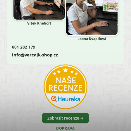
Vítek Kněbort
Leona Kvapilová
601 282 179
info@vercajk-shop.cz
Zobrazit recenze →
DOPRAVA