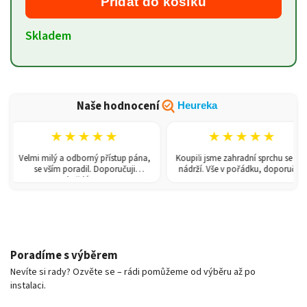
Přidat do košíku
Skladem
Naše hodnocení
Heureka
★★★★★
★★★★★
Velmi milý a odborný přístup pána,
Koupili jsme zahradní sprchu se 150l
se vším poradil. Doporučuji
nádrží. Vše v pořádku, doporučuji.
každému!
Poradíme s výběrem
Nevíte si rady? Ozvěte se – rádi pomůžeme od výběru až po
instalaci.