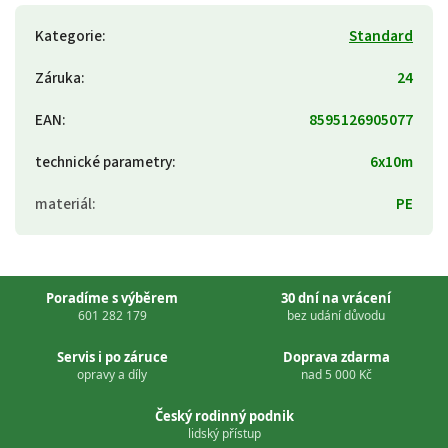
Kategorie
:
Standard
Záruka
:
24
EAN
:
8595126905077
technické parametry
:
6x10m
materiál
:
PE
Poradíme s výběrem
30 dní na vrácení
601 282 179
bez udání důvodu
Servis i po záruce
Doprava zdarma
opravy a díly
nad 5 000 Kč
Český rodinný podnik
lidský přístup