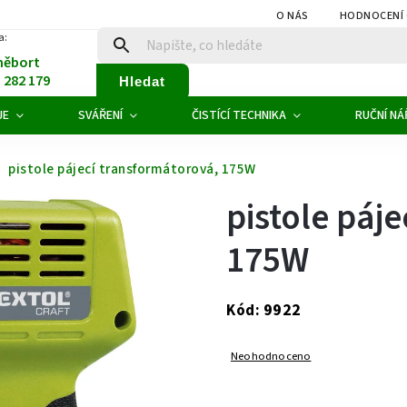
O NÁS
HODNOCENÍ
a:
něbort
1 282 179
Hledat
JE
SVÁŘENÍ
ČISTÍCÍ TECHNIKA
RUČNÍ NÁ
pistole pájecí transformátorová, 175W
pistole páj
175W
9922
Kód:
Neohodnoceno