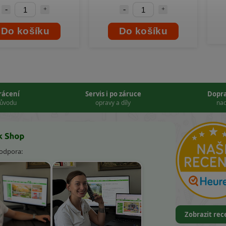
Do košíku
Do košíku
vrácení
Servis i po záruce
Dopr
důvodu
opravy a díly
nad
podpora:
Zobrazit re