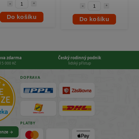
Do košíku
Do košíku
ava zdarma
Český rodinný podnik
 5 000 Kč
lidský přístup
DOPRAVA
PLATBY
cenze →
VISA