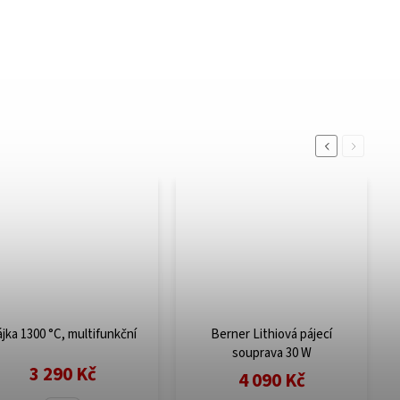
Previous
Next
jka 1300 °C, multifunkční
Berner Lithiová pájecí
souprava 30 W
3 290 Kč
4 090 Kč