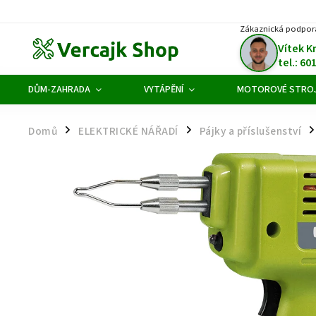
Zákaznická podpor
Vítek K
tel.: 60
DŮM-ZAHRADA
VYTÁPĚNÍ
MOTOROVÉ STRO
Domů
ELEKTRICKÉ NÁŘADÍ
Pájky a příslušenství
/
/
/