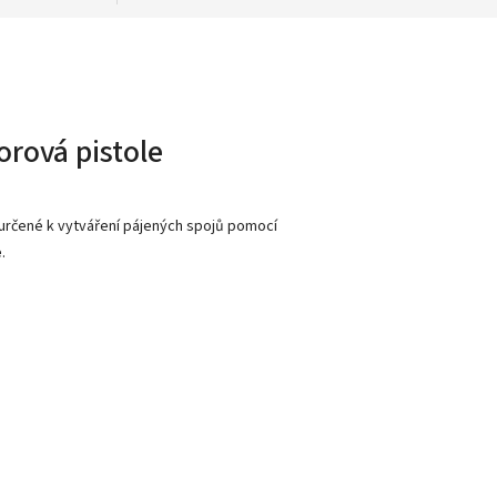
orová pistole
 určené k vytváření pájených spojů pomocí
e
.