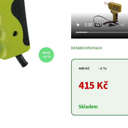
Detailní informace
445 Kč
–6 %
445 Kč
–6 %
415 Kč
Skladem