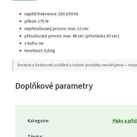
napětí/frekvence: 230 V/50 Hz
příkon: 175 W
nepřerušovaný provoz: max. 12 sec
přerušovaný provoz: max. 48 sec (přestávka 30 sec)
v kufru: ne
hmotnost: 0,6 kg
Recenze a hodnocení uváděná u tohoto produktu neověřujeme — nezaruču
Doplňkové parametry
Kategorie
:
Pájky a přís
Záruka
: