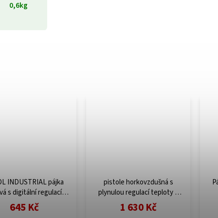
0,6kg
L INDUSTRIAL pájka
pistole horkovzdušná s
Pá
á s digitální regulací a
plynulou regulací teploty a
librací, 70W 8794510
proudu vzduchu, 2000W
645 Kč
1 630 Kč