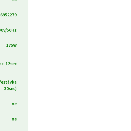
26952279
30V/50Hz
175W
x. 12sec
přestávka
30sec)
ne
ne