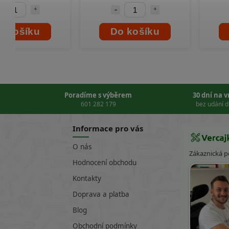
o košíku
Do košíku
Poradíme s výběrem
30 dní na 
601 282 179
bez udání 
Informace pro vás
O nás
Zákaznická 
Hodnocení obchodu
Kontakty
Doprava a platba
Blog
Obchodní podmínky