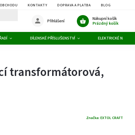
 OBCHODU
KONTAKTY
DOPRAVA A PLATBA
BLOG
OBCHOD
Nákupní košík
Přihlášení
Prázdný košík
ŘADÍ
DÍLENSKÉ PŘÍSLUŠENSTVÍ
ELEKTRICKÉ NÁŘADÍ
ecí transformátorová,
Značka:
EXTOL CRAFT