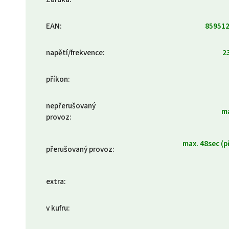
EAN
:
85951
napětí/frekvence
:
2
příkon
:
nepřerušovaný
ma
provoz
:
max. 48sec (
přerušovaný provoz
:
extra
:
v kufru
: