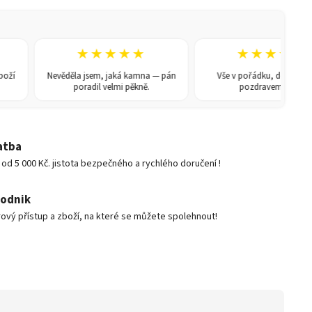
★★★★★
★★★★★
Nevěděla jsem, jaká kamna — pán
Vše v pořádku, doporučuji. S
poradil velmi pěkně.
pozdravem René
atba
d 5 000 Kč. jistota bezpečného a rychlého doručení !
podnik
ový přístup a zboží, na které se můžete spolehnout!