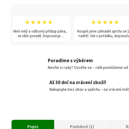
★★★★★
★★★★★
Velmi milý a odborný přístup pána,
Koupili jsme zahradní sprchu se 150l
se vším poradil. Doporučuji
nádrží. Vše v pořádku, doporučuji.
každému!
Poradíme s výběrem
Nevíte si rady? Ozvěte se – rádi pomůžeme od v
Až 30 dní na vrácení zboží!
Nakupujte bez obav a spěchu – na vrácení mát
Popis
Podobné (1)
R