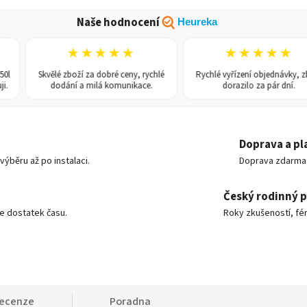
Naše hodnocení
Heureka
★★★★★
★★★★★
Skvělé zboží za dobré ceny, rychlé
Rychlé vyřízení objednávky, zboží
dodání a milá komunikace.
dorazilo za pár dní.
Doprava a pl
ýběru až po instalaci.
Doprava zdarma o
Český rodinný 
e dostatek času.
Roky zkušeností, fér
ecenze
Poradna