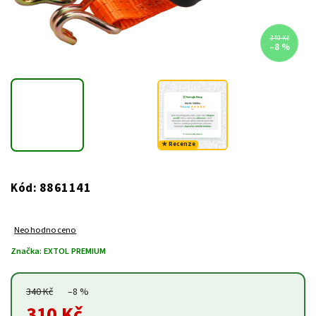
340 Kč
–8 %
★ Recenze
8861141
Kód:
Neohodnoceno
Značka:
EXTOL PREMIUM
340 Kč
–8 %
310 Kč