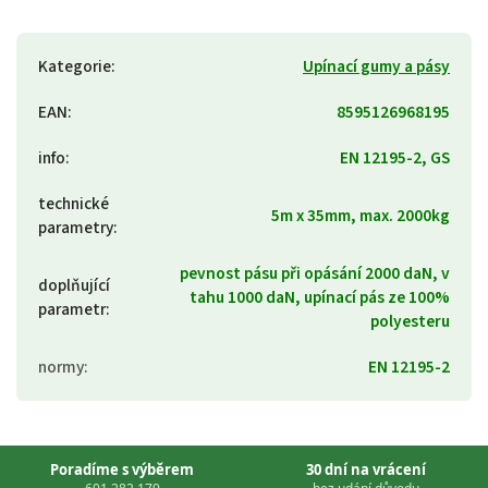
Kategorie
:
Upínací gumy a pásy
EAN
:
8595126968195
info
:
EN 12195-2, GS
technické
5m x 35mm, max. 2000kg
parametry
:
pevnost pásu při opásání 2000 daN, v
doplňující
tahu 1000 daN, upínací pás ze 100%
parametr
:
polyesteru
normy
:
EN 12195-2
Poradíme s výběrem
30 dní na vrácení