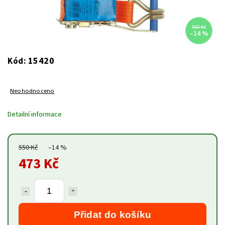
550 Kč
–14 %
15420
Kód:
Neohodnoceno
Detailní informace
550 Kč
–14 %
473 Kč
Přidat do košíku