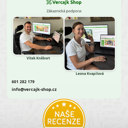
Zákaznická podpora:
Vítek Kněbort
Leona Kvapilová
601 282 179
info@vercajk-shop.cz