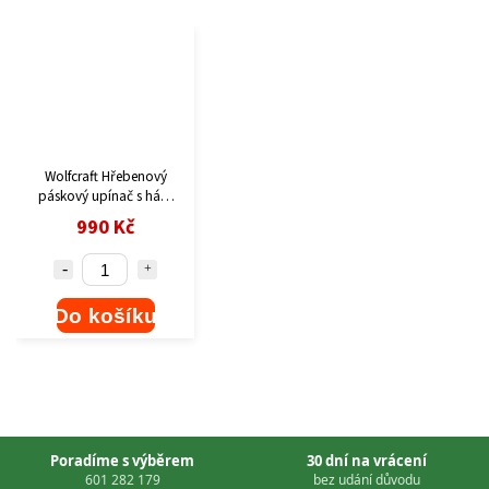
Wolfcraft Hřebenový
páskový upínač s háky
max. 4000 kg 3278000
990 Kč
Do košíku
Poradíme s výběrem
30 dní na vrácení
601 282 179
bez udání důvodu