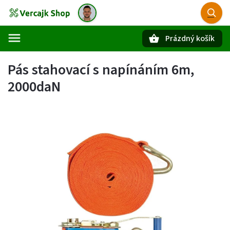
Prázdný košík
Hledat
Pás stahovací s napínáním 6m,
2000daN