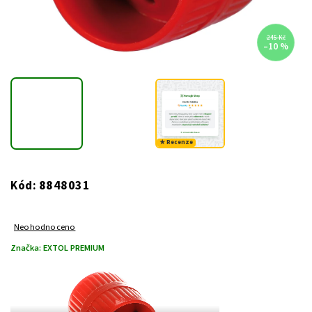
245 Kč
–10 %
★ Recenze
8848031
Kód:
Neohodnoceno
Značka:
EXTOL PREMIUM