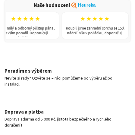
Naše hodnocení
Heureka
★★★★★
★★★★★
i milý a odborný přístup pána,
Koupili jsme zahradní sprchu se 150l
Sk
e vším poradil. Doporučuji
nádrží. Vše v pořádku, doporučuji.
každému!
Poradíme s výběrem
Nevíte si rady? Ozvěte se – rádi pomůžeme od výběru až po
instalaci.
Doprava a platba
Doprava zdarma od 5 000 Kč. jistota bezpečného a rychlého
doručení !