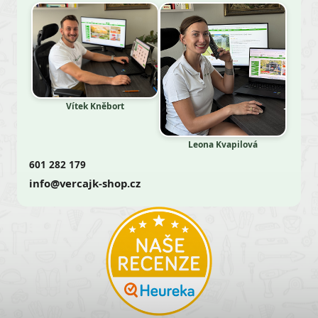
Vítek Kněbort
Leona Kvapilová
601 282 179
info@vercajk-shop.cz