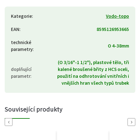
Kategorie
:
Vodo-topo
EAN
:
8595126953665
technické
O 4-38mm
parametry
:
(O 3/16"-1 1/2"), plastové tělo, tři
doplňující
kalené broušené břity z HCS oceli,
parametr
:
použití na odhrotování vnitřních i
vnějších hran všech typů trubek
Související produkty
Previous
Next