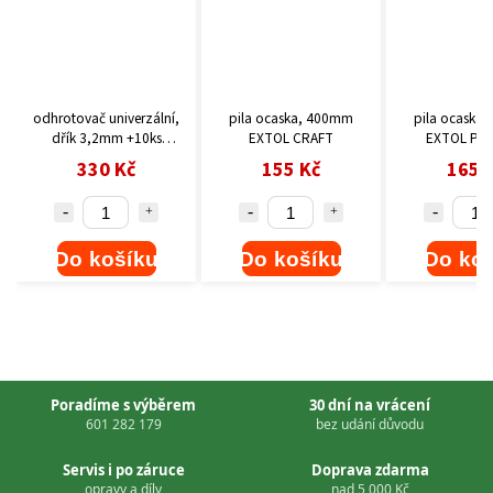
univerzální,
pila ocaska, 400mm
pila ocaska, 400mm
mm +10ks
EXTOL CRAFT
EXTOL PREMIUM
čepelí, HSS
 Kč
155 Kč
165 Kč
5% Co)
ošíku
Do košíku
Do košíku
Poradíme s výběrem
30 dní na vrácení
601 282 179
bez udání důvodu
Servis i po záruce
Doprava zdarma
opravy a díly
nad 5 000 Kč