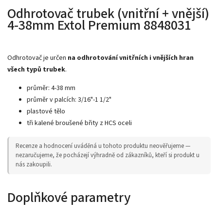
Odhrotovač trubek (vnitřní + vnější)
4-38mm Extol Premium 8848031
Odhrotovač je určen
na odhrotování vnitřních i vnějších hran
všech typů trubek
.
průměr: 4-38 mm
průměr v palcích: 3/16"-1 1/2"
plastové tělo
tři kalené broušené břity z HCS oceli
Recenze a hodnocení uváděná u tohoto produktu neověřujeme —
nezaručujeme, že pocházejí výhradně od zákazníků, kteří si produkt u
nás zakoupili.
Doplňkové parametry