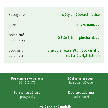
Kategorie
:
Nýty a nýtovací matice
EAN
:
8595703600777
technické
O 3,2x9,6mm plochá hlava
parametry
:
doplňující
pracovní rozsah/tl. nýtovaného
parametr
:
materiálu 4,5-6,5mm
Poradíme s výběrem
30 dní na vrácení
601 282 179
bez udání důvodu
Servis i po záruce
Doprava zdarma
opravy a díly
nad 5 000 Kč
Český rodinný podnik