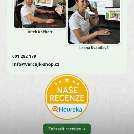
Vítek Kněbort
Leona Kvapilová
601 282 179
info@vercajk-shop.cz
Zobrazit recenze →