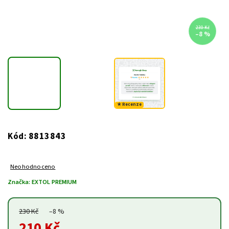
230 Kč
–8 %
★ Recenze
8813843
Kód:
Neohodnoceno
Značka:
EXTOL PREMIUM
230 Kč
–8 %
210 Kč