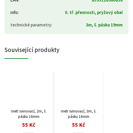
EAN
:
8595126980838
info
:
II. tř. přesnosti, pryžový obal
technické parametry
:
3m, š. pásku 19mm
Související produkty
metr svinovací, 2m, š.
metr svinovací, 3m, š.
pásku 16mm
pásku 16mm
55 Kč
55 Kč