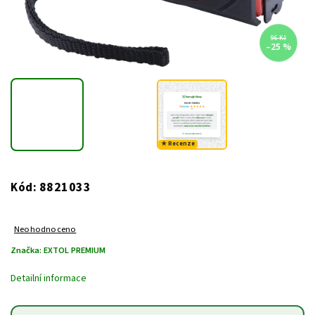
96 Kč
–25 %
★ Recenze
8821033
Kód:
Neohodnoceno
Značka:
EXTOL PREMIUM
Detailní informace