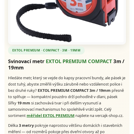
EXTOL PREMIUM · COMPACT · 3M · 19MM
Svinovací metr
EXTOL PREMIUM COMPACT
3m /
19mm
Hledáte metr, který se vejde do kapsy pracovní bundy, ale pásek je
dost tuhý, abyste změřili výšku zárubně nebo vzdálenost police i
bez druhé ruky?
EXTOL PREMIUM COMPACT 3m / 19mm
přesně
to splňuje — kompaktní pouzdro drží pohodlně v dlani, pásek
šířky
19 mm
si zachovává tvar i při delším vysunutí a
samosvinovací mechanismus ho spolehlivě vrátí zpět. Celý
sortiment
měřidel EXTOL PREMIUM
najdete na vercajk-shop.cz.
Délka
3 metry
pokryje naprostou většinu domácích i stavebních
měření — od rozměrů pokoje přes dveřní otvory až po