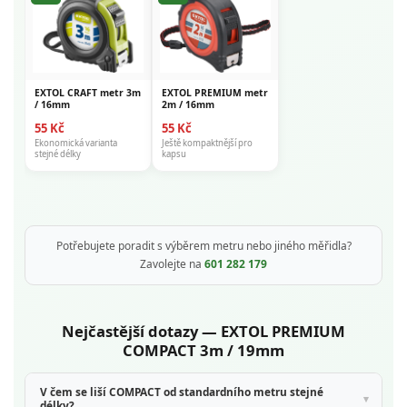
EXTOL CRAFT metr 3m
EXTOL PREMIUM metr
/ 16mm
2m / 16mm
55 Kč
55 Kč
Ekonomická varianta
Ještě kompaktnější pro
stejné délky
kapsu
Potřebujete poradit s výběrem metru nebo jiného měřidla?
Zavolejte na
601 282 179
Nejčastější dotazy — EXTOL PREMIUM
COMPACT 3m / 19mm
V čem se liší COMPACT od standardního metru stejné
délky?