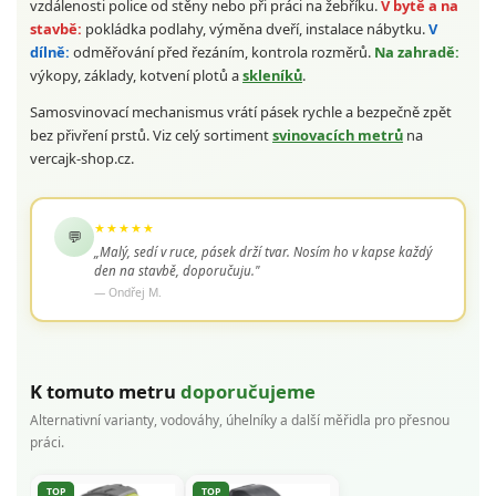
vzdálenosti police od stěny nebo při práci na žebříku.
V bytě a na
stavbě:
pokládka podlahy, výměna dveří, instalace nábytku.
V
dílně:
odměřování před řezáním, kontrola rozměrů.
Na zahradě:
výkopy, základy, kotvení plotů a
skleníků
.
Samosvinovací mechanismus vrátí pásek rychle a bezpečně zpět
bez přivření prstů. Viz celý sortiment
svinovacích metrů
na
vercajk-shop.cz.
★★★★★
💬
„Malý, sedí v ruce, pásek drží tvar. Nosím ho v kapse každý
den na stavbě, doporučuju."
— Ondřej M.
K tomuto metru
doporučujeme
Alternativní varianty, vodováhy, úhelníky a další měřidla pro přesnou
práci.
TOP
TOP