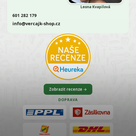
Leona Kvapilová
601 282 179
info@vercajk-shop.cz
Zobrazit recenze →
DOPRAVA