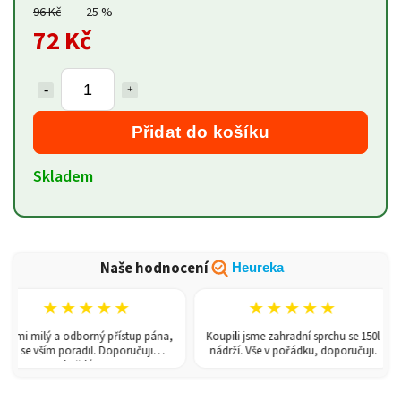
96 Kč
–25 %
72 Kč
Přidat do košíku
Skladem
Naše hodnocení
Heureka
★★★★★
★★★★★
 milý a odborný přístup pána,
Koupili jsme zahradní sprchu se 150l
Sk
e vším poradil. Doporučuji
nádrží. Vše v pořádku, doporučuji.
každému!