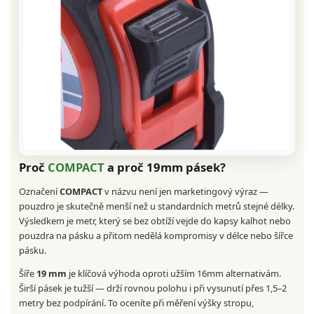
Proč
COMPACT
a proč 19mm pásek?
Označení
COMPACT
v názvu není jen marketingový výraz —
pouzdro je skutečně menší než u standardních metrů stejné délky.
Výsledkem je metr, který se bez obtíží vejde do kapsy kalhot nebo
pouzdra na pásku a přitom nedělá kompromisy v délce nebo šířce
pásku.
Šíře
19 mm
je klíčová výhoda oproti užším 16mm alternativám.
Širší pásek je tužší — drží rovnou polohu i při vysunutí přes 1,5–2
metry bez podpírání. To oceníte při měření výšky stropu,