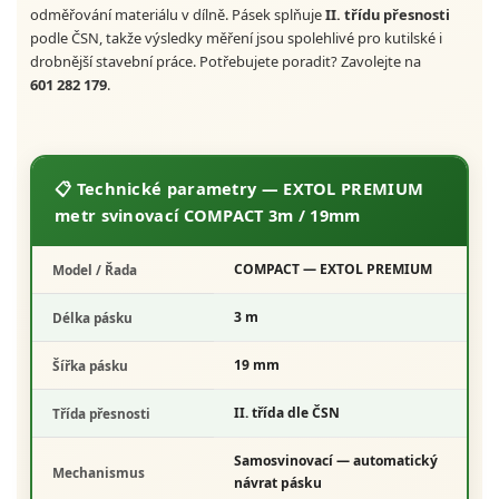
odměřování materiálu v dílně. Pásek splňuje
II. třídu přesnosti
podle ČSN, takže výsledky měření jsou spolehlivé pro kutilské i
drobnější stavební práce. Potřebujete poradit? Zavolejte na
601 282 179
.
📋 Technické parametry — EXTOL PREMIUM
metr svinovací COMPACT 3m / 19mm
COMPACT
— EXTOL PREMIUM
Model / Řada
3 m
Délka pásku
19 mm
Šířka pásku
II. třída
dle ČSN
Třída přesnosti
Samosvinovací — automatický
Mechanismus
návrat pásku