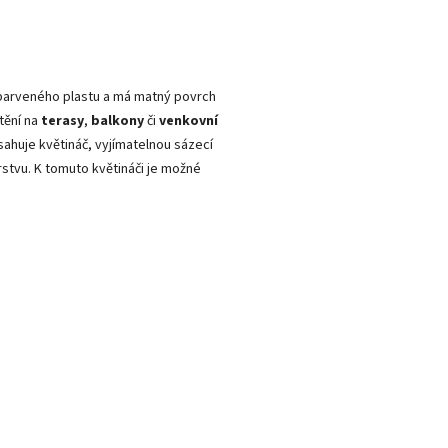
barveného plastu a má matný povrch
tění na
terasy
,
balkony
či
venkovní
sahuje květináč, vyjímatelnou sázecí
stvu. K tomuto květináči je možné