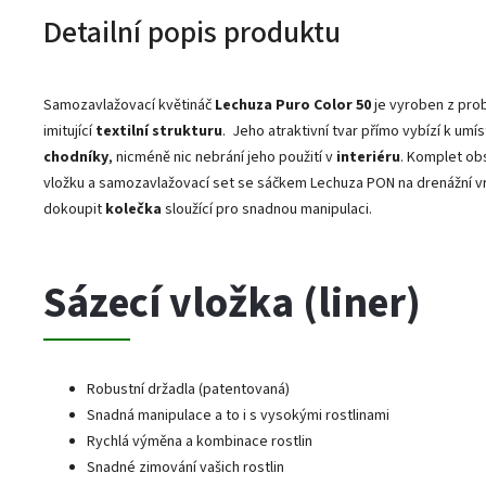
Detailní popis produktu
Samozavlažovací květináč
Lechuza Puro Color 50
je vyroben z pro
imitující
textilní strukturu
. Jeho atraktivní tvar přímo vybízí k umís
chodníky
, nicméně nic nebrání jeho použití v
interiéru
. Komplet ob
vložku a samozavlažovací set se sáčkem Lechuza PON na drenážní vr
dokoupit
kolečka
sloužící pro snadnou manipulaci.
Sázecí vložka (liner)
Robustní držadla (patentovaná)
Snadná manipulace a to i s vysokými rostlinami
Rychlá výměna a kombinace rostlin
Snadné zimování vašich rostlin