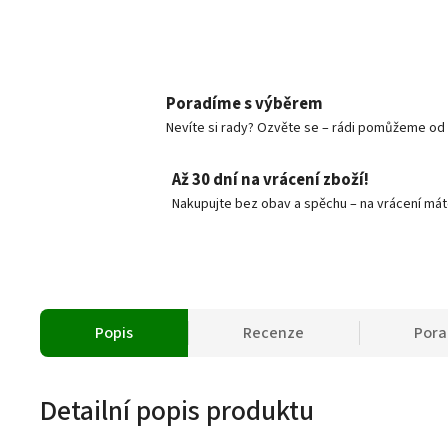
V obc
Dodání 
Poradíme s výběrem
Nevíte si rady? Ozvěte se – rádi pomůžeme od v
Až 30 dní na vrácení zboží!
Nakupujte bez obav a spěchu – na vrácení mát
Popis
Recenze
Por
Detailní popis produktu