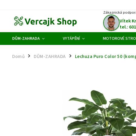
Zákaznická podpor
Vítek K
tel.: 60
DŮM-ZAHRADA
VYTÁPĚNÍ
MOTOROVÉ STRO
Domů
DŮM-ZAHRADA
Lechuza Puro Color 50 (komp
/
/