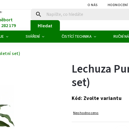
O NÁS
HODNOCENÍ
a:
něbort
1 282 179
Hledat
JE
SVÁŘENÍ
ČISTÍCÍ TECHNIKA
RUČNÍ NÁ
letní set)
Lechuza Pur
set)
Zvolte variantu
Kód:
Neohodnoceno