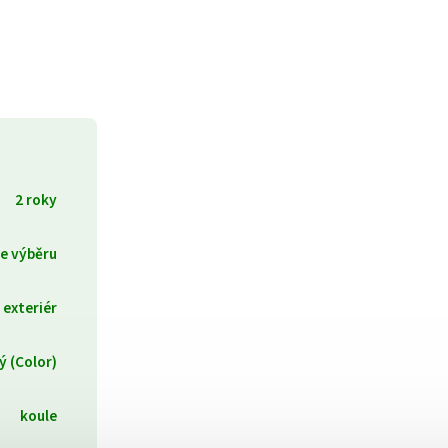
2 roky
le výběru
i exteriér
ý (Color)
koule