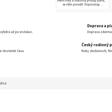
hodě jsem koupila skleník.
Velmi milý a odborný přístup pána,
Koup
rychlé a poradili i s montáží.
se vším poradil. Doporučuji
nádr
Doporučuji!
každému!
Doprava a pl
ýběru až po instalaci.
Doprava zdarma o
Český rodinný 
e dostatek času.
Roky zkušeností, fér
adna