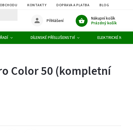
 OBCHODU
KONTAKTY
DOPRAVA A PLATBA
BLOG
OBCHOD
Nákupní košík
Přihlášení
Prázdný košík
ŘADÍ
DÍLENSKÉ PŘÍSLUŠENSTVÍ
ELEKTRICKÉ NÁŘADÍ
o Color 50 (kompletní