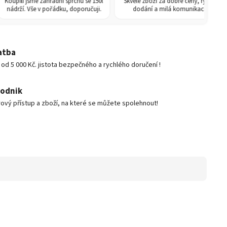
ili jsme zahradní sprchu se 150l
Skvělé zboží za dobré ceny, rychlé
R
ží. Vše v pořádku, doporučuji.
dodání a milá komunikace.
atba
d 5 000 Kč. jistota bezpečného a rychlého doručení !
podnik
ový přístup a zboží, na které se můžete spolehnout!