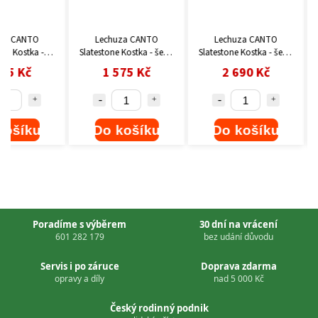
Lechuza CANTO
Lechuza CANTO
Lechuza 
Slatestone Kostka - šedá
Slatestone Kostka - šedá
Slatestone K
30cm
40cm
tmavě šed
1 575 Kč
2 690 Kč
2 690
Do košíku
Do košíku
Do ko
Poradíme s výběrem
30 dní na vrácení
601 282 179
bez udání důvodu
Servis i po záruce
Doprava zdarma
opravy a díly
nad 5 000 Kč
Český rodinný podnik