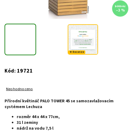
8 999 Kč
–3 %
★ Recenze
19721
Kód:
Neohodnoceno
Přírodní květináč PALO TOWER 45 se samozavlažovacím
systémem Lechuza
rozměr 44 x 44 x 77cm,
31 l zeminy
nádrž na vodu 7,5 l