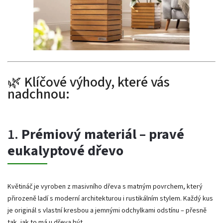
🌿 Klíčové výhody, které vás
nadchnou:
1.
Prémiový materiál – pravé
eukalyptové dřevo
Květináč je vyroben z masivního dřeva s matným povrchem, který
přirozeně ladí s moderní architekturou i rustikálním stylem. Každý kus
je originál s vlastní kresbou a jemnými odchylkami odstínu – přesně
tak, jak to má u dřeva být.