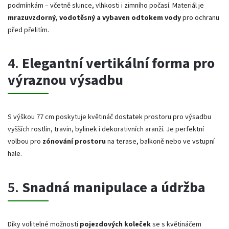
podmínkám – včetně slunce, vlhkosti i zimního počasí. Materiál je
mrazuvzdorný, vodotěsný a vybaven odtokem vody
pro ochranu
před přelitím.
4.
Elegantní vertikální forma pro
výraznou výsadbu
S výškou 77 cm poskytuje květináč dostatek prostoru pro výsadbu
vyšších rostlin, travin, bylinek i dekorativních aranží. Je perfektní
volbou pro
zónování prostoru
na terase, balkoně nebo ve vstupní
hale.
5.
Snadná manipulace a údržba
Díky volitelné možnosti
pojezdových koleček
se s květináčem