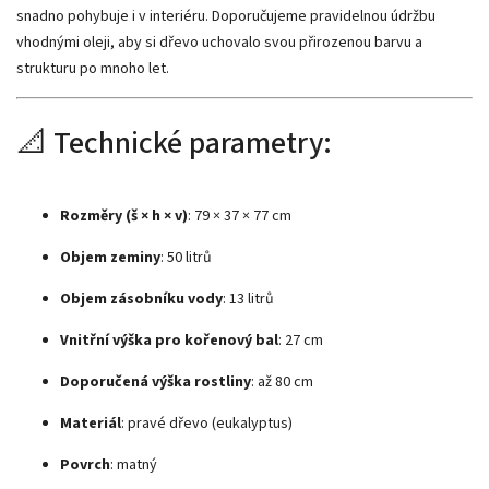
snadno pohybuje i v interiéru. Doporučujeme pravidelnou údržbu
vhodnými oleji, aby si dřevo uchovalo svou přirozenou barvu a
strukturu po mnoho let.
📐 Technické parametry:
Rozměry (š × h × v)
: 79 × 37 × 77 cm
Objem zeminy
: 50 litrů
Objem zásobníku vody
: 13 litrů
Vnitřní výška pro kořenový bal
: 27 cm
Doporučená výška rostliny
: až 80 cm
Materiál
: pravé dřevo (eukalyptus)
Povrch
: matný