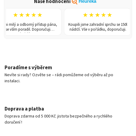
Naše hodnocení
Heureka
★★★★★
★★★★★
 milý a odborný přístup pána,
Koupili jsme zahradní sprchu se 150l
Sk
e vším poradil. Doporučuji
nádrží. Vše v pořádku, doporučuji.
každému!
Poradíme s výběrem
Nevíte si rady? Ozvěte se – rádi pomůžeme od výběru až po
instalaci.
Doprava a platba
Doprava zdarma od 5 000 Kč. jistota bezpečného a rychlého
doručení !