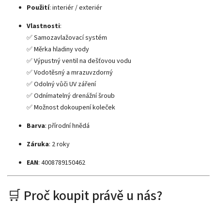
Použití
: interiér / exteriér
Vlastnosti
:
✅ Samozavlažovací systém
✅ Měrka hladiny vody
✅ Výpustný ventil na dešťovou vodu
✅ Vodotěsný a mrazuvzdorný
✅ Odolný vůči UV záření
✅ Odnímatelný drenážní šroub
✅ Možnost dokoupení koleček
Barva
: přírodní hnědá
Záruka
: 2 roky
EAN
: 4008789150462
🛒 Proč koupit právě u nás?