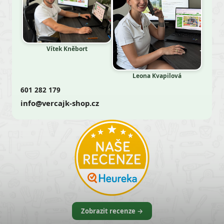
Vítek Kněbort
Leona Kvapilová
601 282 179
info@vercajk-shop.cz
Zobrazit recenze →