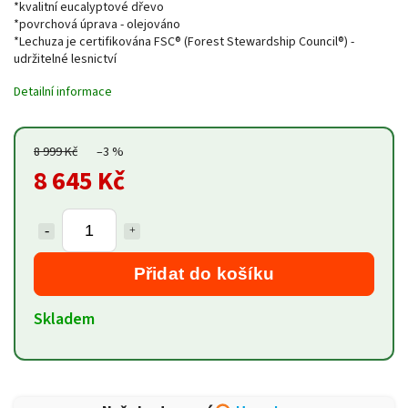
*kvalitní eucalyptové dřevo
*povrchová úprava - olejováno
*Lechuza je certifikována FSC® (Forest Stewardship Council®) -
udržitelné lesnictví
Detailní informace
8 999 Kč
–3 %
8 645 Kč
Přidat do košíku
Skladem