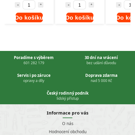
Do košíku
Do košíku
Do 
Poradíme s výběrem
30 dní na vrácení
601 282 179
bez udání důvodu
Servis i po záruce
Doprava zdarma
opravy a díly
nad 5 000 Kč
Český rodinný podnik
lidský přístup
Informace pro vás
O nás
Hodnocení obchodu