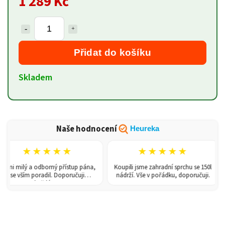
1 289 Kč
Přidat do košíku
Skladem
Naše hodnocení
Heureka
★★★★★
★★★★★
mi milý a odborný přístup pána,
Koupili jsme zahradní sprchu se 150l
se vším poradil. Doporučuji
nádrží. Vše v pořádku, doporučuji.
každému!