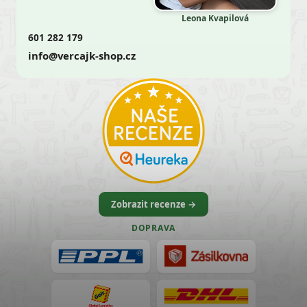
Leona Kvapilová
601 282 179
info@vercajk-shop.cz
Zobrazit recenze →
DOPRAVA