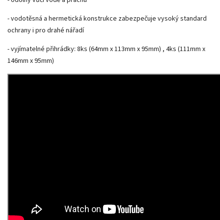
- vodotěsná a hermetická konstrukce zabezpečuje vysoký standard
ochrany i pro drahé nářadí
- vyjímatelné přihrádky: 8ks (64mm x 113mm x 95mm) , 4ks (111mm x
146mm x 95mm)