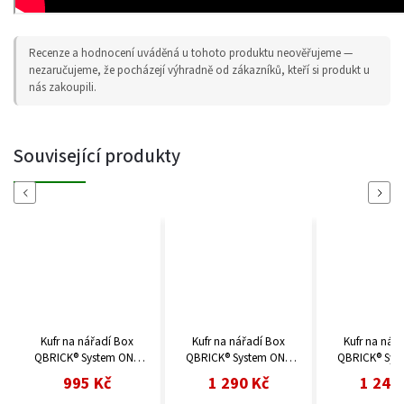
Recenze a hodnocení uváděná u tohoto produktu neověřujeme —
nezaručujeme, že pocházejí výhradně od zákazníků, kteří si produkt u
nás zakoupili.
Související produkty
Previous
Next
x
Kufr na nářadí Box
Kufr na nářadí Box
Kufr na
NE
QBRICK® System ONE
QBRICK® System ONE
QBRICK®
200 Profi
350 Basic
350
1 290 Kč
1 245 Kč
1 4