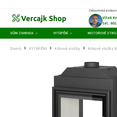
Zákaznická podpor
Vítek K
tel.: 60
DŮM-ZAHRADA
VYTÁPĚNÍ
MOTOROVÉ STRO
Domů
VYTÁPĚNÍ
Krbové vložky
Krbové vložky
/
/
/