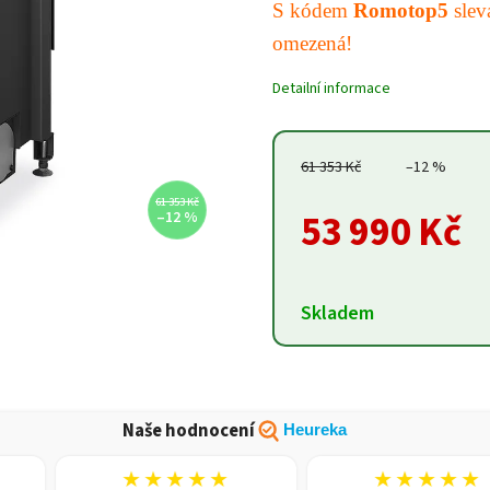
S kódem
Romotop5
sle
omezená!
Detailní informace
61 353 Kč
–12 %
61 353 Kč
53 990 Kč
–12 %
Skladem
Naše hodnocení
Heureka
★★★★★
★★★★★