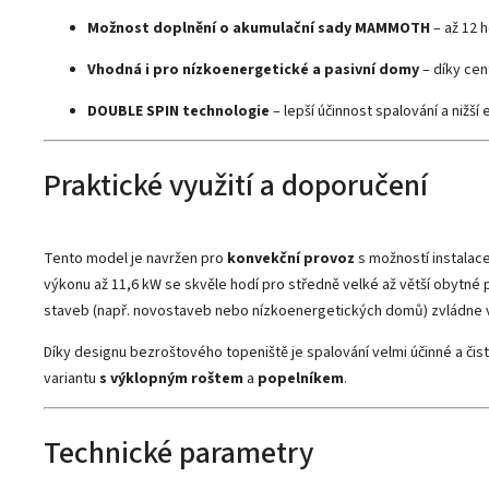
Možnost doplnění o akumulační sady MAMMOTH
– až 12 h
Vhodná i pro nízkoenergetické a pasivní domy
– díky cen
DOUBLE SPIN technologie
– lepší účinnost spalování a nižší
Praktické využití a doporučení
Tento model je navržen pro
konvekční provoz
s možností instalace
výkonu až 11,6 kW se skvěle hodí pro středně velké až větší obytné 
staveb (např. novostaveb nebo nízkoenergetických domů) zvládne v
Díky designu bezroštového topeniště je spalování velmi účinné a čist
variantu
s výklopným roštem
a
popelníkem
.
Technické parametry