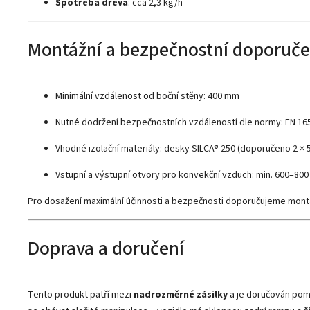
Spotřeba dřeva
: cca 2,3 kg/h
Montážní a bezpečnostní doporuče
Minimální vzdálenost od boční stěny: 400 mm
Nutné dodržení bezpečnostních vzdáleností dle normy: EN 165
Vhodné izolační materiály: desky SILCA® 250 (doporučeno 2 ×
Vstupní a výstupní otvory pro konvekční vzduch: min. 600–800
Pro dosažení maximální účinnosti a bezpečnosti doporučujeme mon
Doprava a doručení
Tento produkt patří mezi
nadrozměrné zásilky
a je doručován po