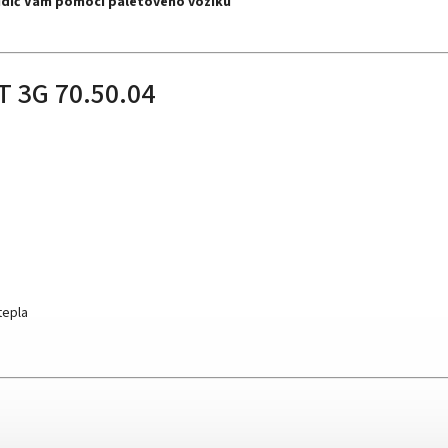
idič Vám pomocí paletového vozíku
T 3G 70.50.04
tepla