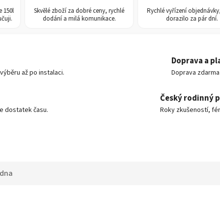
Skvělé zboží za dobré ceny, rychlé
Rychlé vyřízení objednávky, zbož
dodání a milá komunikace.
dorazilo za pár dní.
Doprava a pl
ýběru až po instalaci.
Doprava zdarma o
Český rodinný 
e dostatek času.
Roky zkušeností, fér
adna