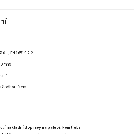
ní
10-1, EN 16510-2-2
 50 mm)
 cm²
táž odborníkem.
mocí
nákladní dopravy na paletě
. Není třeba