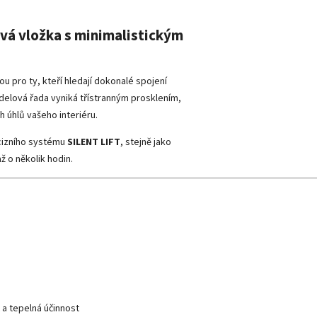
vá vložka s minimalistickým
bou pro ty, kteří hledají dokonalé spojení
elová řada vyniká třístranným prosklením,
 úhlů vašeho interiéru.
ecizního systému
SILENT LIFT
, stejně jako
 o několik hodin.
a tepelná účinnost