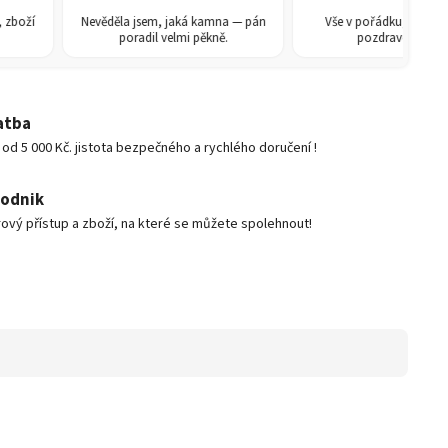
í
Nevěděla jsem, jaká kamna — pán
Vše v pořádku, doporučuji. 
poradil velmi pěkně.
pozdravem René
atba
d 5 000 Kč. jistota bezpečného a rychlého doručení !
podnik
ový přístup a zboží, na které se můžete spolehnout!