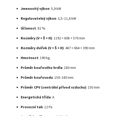
Jmenovitý výkon
: 5,9 kW
Regulovatelný výkon
: 3,5–11,6 kW
Účinnost
: 82 %
Rozměry (V × Š × H)
: 1192 × 808 × 570 mm
Rozměry dvířek (V × Š × H)
: 467 × 664 × 390 mm
Hmotnost
: 190 kg
Průměr kouřového hrdla
: 180 mm
Průměr kouřovodu
: 150–180 mm
Průměr CPV (centrální přívod vzduchu)
: 150 mm
Energetická třída
: A
Provozní tah
: 12 Pa