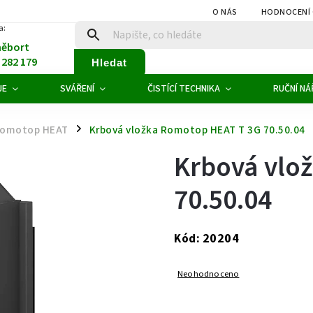
O NÁS
HODNOCENÍ
a:
něbort
1 282 179
Hledat
JE
SVÁŘENÍ
ČISTÍCÍ TECHNIKA
RUČNÍ NÁ
 Romotop HEAT
Krbová vložka Romotop HEAT T 3G 70.50.04
/
Krbová vlo
70.50.04
20204
Kód:
Neohodnoceno