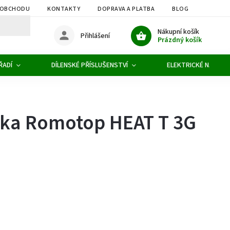
 OBCHODU
KONTAKTY
DOPRAVA A PLATBA
BLOG
OBCHOD
Nákupní košík
Přihlášení
Prázdný košík
ŘADÍ
DÍLENSKÉ PŘÍSLUŠENSTVÍ
ELEKTRICKÉ NÁŘADÍ
žka Romotop HEAT T 3G