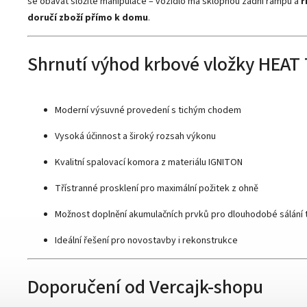
se obávat složité manipulace – vozidlo má sklopnou zadní rampu a
ř
doručí zboží přímo k domu
.
Shrnutí výhod krbové vložky HEAT 
Moderní výsuvné provedení s tichým chodem
Vysoká účinnost a široký rozsah výkonu
Kvalitní spalovací komora z materiálu IGNITON
Třístranné prosklení pro maximální požitek z ohně
Možnost doplnění akumulačních prvků pro dlouhodobé sálání 
Ideální řešení pro novostavby i rekonstrukce
Doporučení od Vercajk-shopu