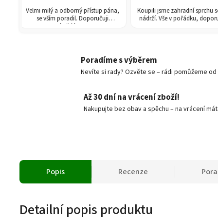
Velmi milý a odborný přístup pána,
Koupili jsme zahradní sprchu se 150l
se vším poradil. Doporučuji
nádrží. Vše v pořádku, doporučuji.
každému!
Poradíme s výběrem
Nevíte si rady? Ozvěte se – rádi pomůžeme od v
Až 30 dní na vrácení zboží!
Nakupujte bez obav a spěchu – na vrácení mát
Popis
Recenze
Por
Detailní popis produktu