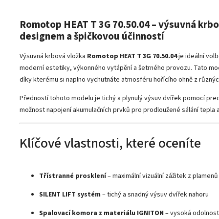
Romotop HEAT T 3G 70.50.04 – výsuvná krbo
designem a špičkovou účinností
Výsuvná krbová vložka
Romotop HEAT T 3G 70.50.04
je ideální vol
moderní estetiky, výkonného vytápění a šetrného provozu. Tato mod
díky kterému si naplno vychutnáte atmosféru hořícího ohně z různých
Předností tohoto modelu je tichý a plynulý výsuv dvířek pomocí pr
možnost napojení akumulačních prvků pro prodloužené sálání tepla až
Klíčové vlastnosti, které oceníte
Třístranné prosklení
– maximální vizuální zážitek z plamenů
SILENT LIFT systém
– tichý a snadný výsuv dvířek nahoru
Spalovací komora z materiálu IGNITON
– vysoká odolnost 