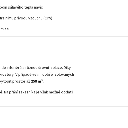
odin sálavého tepla navíc
trálnímu přívodu vzduchu (CPV)
 emise
 do interiérů s různou úrovní izolace. Díky
prostory. V případě velmi dobře izolovaných
ytopit prostor až
258 m³
.
é. Na přání zákazníka je však možné dodat i