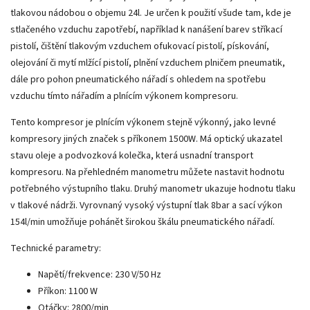
tlakovou nádobou o objemu 24l. Je určen k použití všude tam, kde je
stlačeného vzduchu zapotřebí, například k nanášení barev stříkací
pistolí, čištění tlakovým vzduchem ofukovací pistolí, pískování,
olejování či mytí mlžící pistolí, plnění vzduchem plničem pneumatik,
dále pro pohon pneumatického nářadí s ohledem na spotřebu
vzduchu tímto nářadím a plnícím výkonem kompresoru.
Tento kompresor je plnícím výkonem stejně výkonný, jako levné
kompresory jiných značek s příkonem 1500W. Má optický ukazatel
stavu oleje a podvozková kolečka, která usnadní transport
kompresoru. Na přehledném manometru můžete nastavit hodnotu
potřebného výstupního tlaku. Druhý manometr ukazuje hodnotu tlaku
v tlakové nádrži. Vyrovnaný vysoký výstupní tlak 8bar a sací výkon
154l/min umožňuje pohánět širokou škálu pneumatického nářadí.
Technické parametry:
Napětí/frekvence: 230 V/50 Hz
Příkon: 1100 W
Otáčky: 2800/min