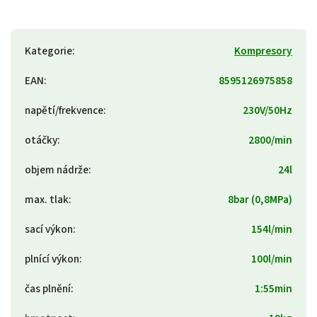
Kategorie
:
Kompresory
EAN
:
8595126975858
napětí/frekvence
:
230V/50Hz
otáčky
:
2800/min
objem nádrže
:
24l
max. tlak
:
8bar (0,8MPa)
sací výkon
:
154l/min
plnící výkon
:
100l/min
čas plnění
:
1:55min