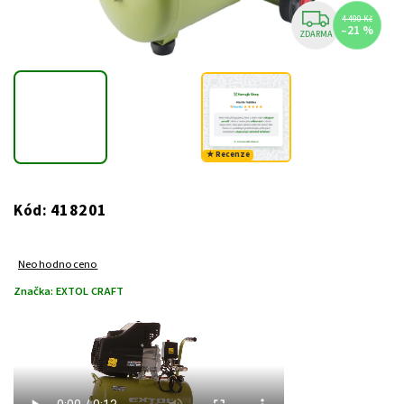
4 490 Kč
–21 %
ZDARMA
★ Recenze
418201
Kód:
Neohodnoceno
Značka:
EXTOL CRAFT