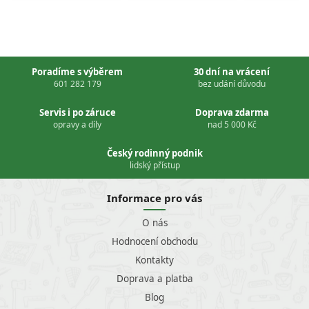
Poradíme s výběrem
30 dní na vrácení
601 282 179
bez udání důvodu
Servis i po záruce
Doprava zdarma
opravy a díly
nad 5 000 Kč
Český rodinný podnik
lidský přístup
Informace pro vás
O nás
Hodnocení obchodu
Kontakty
Doprava a platba
Blog