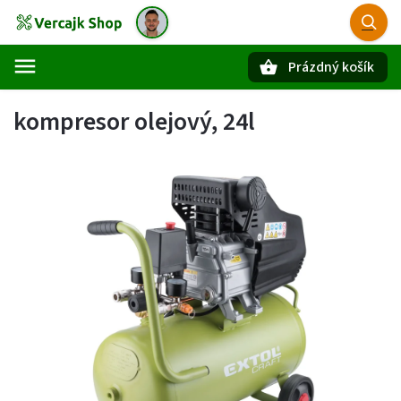
Prázdný košík
Hledat
kompresor olejový, 24l