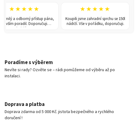
★★★★★
★★★★★
milý a odborný přístup pána,
Koupili jsme zahradní sprchu se 150l
Skv
 vším poradil. Doporučuji
nádrží. Vše v pořádku, doporučuji.
každému!
Poradíme s výběrem
Nevíte si rady? Ozvěte se – rádi pomůžeme od výběru až po
instalaci.
Doprava a platba
Doprava zdarma od 5 000 Kč. jistota bezpečného a rychlého
doručení !