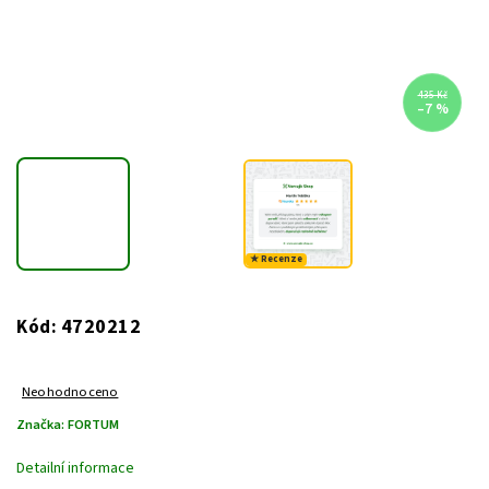
435 Kč
–7 %
★ Recenze
4720212
Kód:
Neohodnoceno
Značka:
FORTUM
Detailní informace