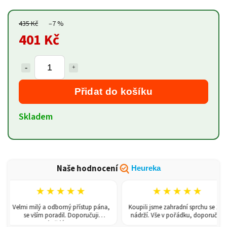
435 Kč
–7 %
401 Kč
Přidat do košíku
Skladem
Naše hodnocení
Heureka
★★★★★
★★★★★
Velmi milý a odborný přístup pána,
Koupili jsme zahradní sprchu se 150l
se vším poradil. Doporučuji
nádrží. Vše v pořádku, doporučuji.
každému!