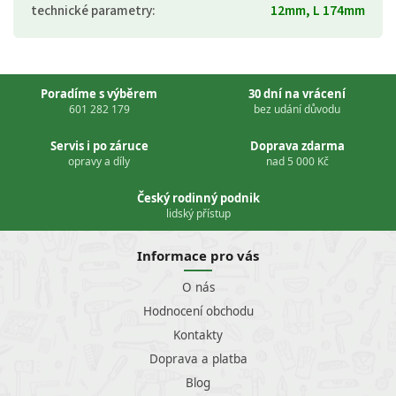
technické parametry
:
12mm, L 174mm
Poradíme s výběrem
30 dní na vrácení
601 282 179
bez udání důvodu
Servis i po záruce
Doprava zdarma
opravy a díly
nad 5 000 Kč
Český rodinný podnik
lidský přístup
Informace pro vás
O nás
Hodnocení obchodu
Kontakty
Doprava a platba
Blog