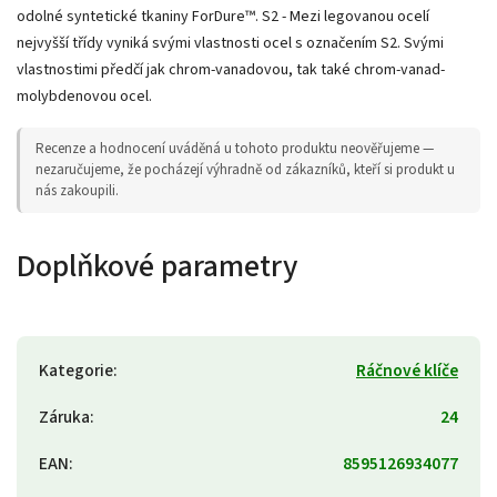
odolné syntetické tkaniny ForDure™. S2 - Mezi legovanou ocelí
nejvyšší třídy vyniká svými vlastnosti ocel s označením S2. Svými
vlastnostimi předčí jak chrom-vanadovou, tak také chrom-vanad-
molybdenovou ocel.
Recenze a hodnocení uváděná u tohoto produktu neověřujeme —
nezaručujeme, že pocházejí výhradně od zákazníků, kteří si produkt u
nás zakoupili.
Doplňkové parametry
Kategorie
:
Ráčnové klíče
Záruka
:
24
EAN
:
8595126934077