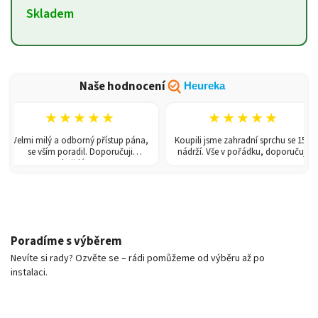
Skladem
Naše hodnocení
Heureka
★★★★★
★★★★★
Velmi milý a odborný přístup pána,
Koupili jsme zahradní sprchu se 150l
se vším poradil. Doporučuji
nádrží. Vše v pořádku, doporučuji.
každému!
Poradíme s výběrem
Nevíte si rady? Ozvěte se – rádi pomůžeme od výběru až po
instalaci.