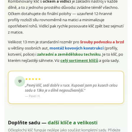
Kombinovaný klíč s
očkem a vidlicí
je základní nástroj v každé
dílně, a to z jednoho prostého důvodu: zvládne téměř všechno.
Očkem dotahujete do finální polohy — uzavřené 12-hranné
profily rozloží sílu rovnoměrně na matici a minimalizuje
opotřebení rohů. Vidlicí pak rychle posouvate klíč zpět bez sejmutí
z matice.
Velikost 13 mm je standardní rozměr pro
šrouby podvozku a brzd
u většiny osobních aut,
montáž kovových konstrukcí
(profily,
kotvení, police) i
zahradní a zemědělskou techniku
. Je to klíč, po
kterém nejčastěji sáhnete. Viz
celý sortiment klíčů
a gola sady.
★★★★★
💬
„Pevný klíč, sedí dobře v ruce. Kupoval jsem po kusech celou
sadu a 13ka je v dílně nejpoužívanější."
— Pavel H.
Doplňte sadu —
další klíče a velikosti
Očkoplochý klíč funguje nejlépe jako součást kompletní sady. Přidejte