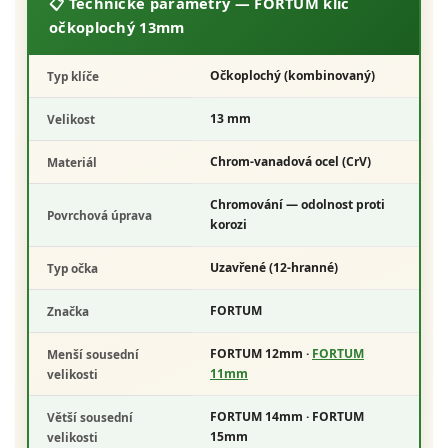
📋 Technické parametry — FORTUM klíč
očkoplochý 13mm
Očkoplochý
(kombinovaný)
Typ klíče
13 mm
Velikost
Chrom-vanadová ocel (CrV)
Materiál
Chromování — odolnost proti
Povrchová úprava
korozi
Uzavřené (12-hranné)
Typ očka
FORTUM
Značka
FORTUM 12mm ·
FORTUM
Menší sousední
11mm
velikosti
FORTUM 14mm · FORTUM
Větší sousední
15mm
velikosti