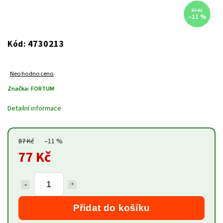
87 Kč
–11 %
4730213
Kód:
Neohodnoceno
Značka:
FORTUM
Detailní informace
87 Kč
–11 %
77 Kč
Přidat do košíku