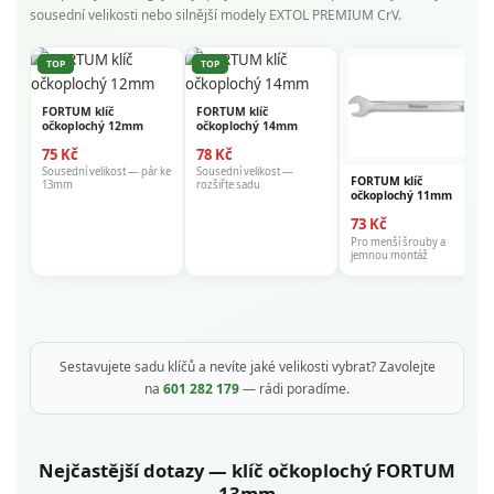
sousední velikosti nebo silnější modely EXTOL PREMIUM CrV.
TOP
TOP
FORTUM klíč
FORTUM klíč
očkoplochý 12mm
očkoplochý 14mm
75 Kč
78 Kč
Sousední velikost — pár ke
Sousední velikost —
FORTUM klíč
13mm
rozšiřte sadu
očkoplochý 11mm
73 Kč
Pro menší šrouby a
jemnou montáž
Sestavujete sadu klíčů a nevíte jaké velikosti vybrat? Zavolejte
na
601 282 179
— rádi poradíme.
Nejčastější dotazy — klíč očkoplochý FORTUM
13mm