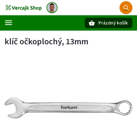
Prázdný košík
Hledat
klíč očkoplochý, 13mm