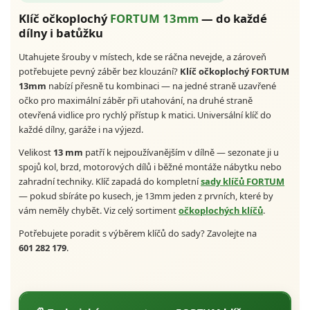
Klíč očkoplochý
FORTUM 13mm
— do každé
dílny i batůžku
Utahujete šrouby v místech, kde se ráčna nevejde, a zároveň
potřebujete pevný záběr bez klouzání?
Klíč očkoplochý FORTUM
13mm
nabízí přesně tu kombinaci — na jedné straně uzavřené
očko pro maximální záběr při utahování, na druhé straně
otevřená vidlice pro rychlý přístup k matici. Universální klíč do
každé dílny, garáže i na výjezd.
Velikost
13 mm
patří k nejpoužívanějším v dílně — sezonate ji u
spojů kol, brzd, motorových dílů i běžné montáže nábytku nebo
zahradní techniky. Klíč zapadá do kompletní
sady klíčů FORTUM
— pokud sbíráte po kusech, je 13mm jeden z prvních, které by
vám neměly chybět. Viz celý sortiment
očkoplochých klíčů
.
Potřebujete poradit s výběrem klíčů do sady? Zavolejte na
601 282 179
.