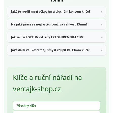
Jaký je rozdíl mezi očkovým a plochým koncem klíče?
Na jaké práce se nejčastěji používá velikost 13mm?
Jak se liší FORTUM od řady EXTOL PREMIUM CrV?
Jaké další velikosti mají smysl koupit ke 13mm klíči?
Klíče a ruční nářadí na
vercajk-shop.cz
Všechny klíče