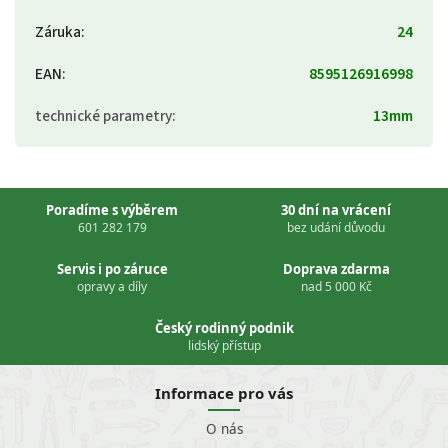
Záruka
:
24
EAN
:
8595126916998
technické parametry
:
13mm
Poradíme s výběrem
30 dní na vrácení
601 282 179
bez udání důvodu
Servis i po záruce
Doprava zdarma
opravy a díly
nad 5 000 Kč
Český rodinný podnik
lidský přístup
Informace pro vás
O nás