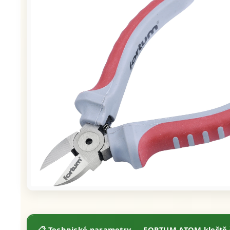
📋 Technické parametry — FORTUM ATOM kleště 