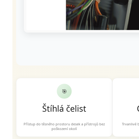
🎯
Štíhlá čelist
Přístup do těsného prostoru desek a přístrojů bez
Trvanlivé 
poškození okolí