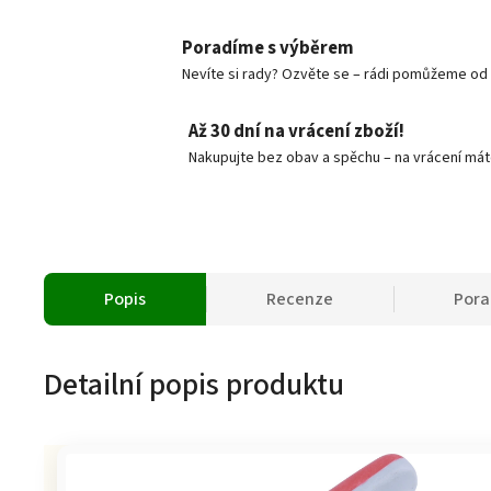
Poradíme s výběrem
Nevíte si rady? Ozvěte se – rádi pomůžeme od v
Až 30 dní na vrácení zboží!
Nakupujte bez obav a spěchu – na vrácení mát
Popis
Recenze
Por
Detailní popis produktu