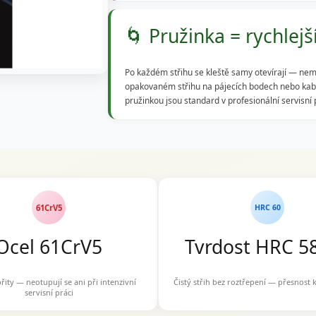
🌀 Pružinka = rychlejš
Po každém střihu se kleště samy otevírají — nem
opakovaném střihu na pájecích bodech nebo kabelá
pružinkou jsou standard v profesionální servisní 
61CrV5
HRC 60
Ocel 61CrV5
Tvrdost HRC 5
břity — neotupují se ani při intenzivní
Čistý střih bez roztřepení — přesnost
servisní práci