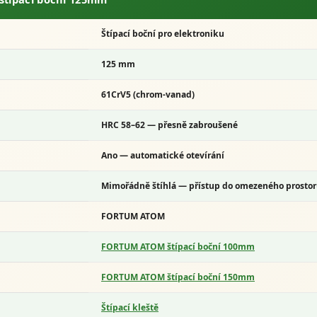
Štípací boční
pro elektroniku
125 mm
61CrV5
(chrom-vanad)
HRC 58–62
— přesně zabroušené
Ano — automatické otevírání
Mimořádně štíhlá — přístup do omezeného prosto
FORTUM ATOM
FORTUM ATOM štípací boční 100mm
FORTUM ATOM štípací boční 150mm
Štípací kleště