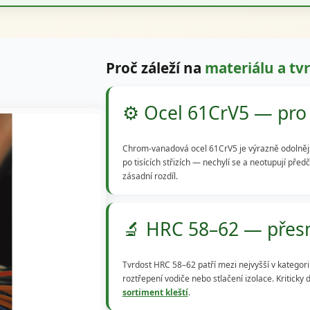
Proč záleží na
materiálu a tvr
⚙️ Ocel 61CrV5 — pro 
Chrom-vanadová ocel 61CrV5 je výrazně odolnější n
po tisících střizích — nechylí se a neotupují před
zásadní rozdíl.
🔬 HRC 58–62 — přesn
Tvrdost HRC 58–62 patří mezi nejvyšší v kategorii 
roztřepení vodiče nebo stlačení izolace. Kriticky 
sortiment kleští
.