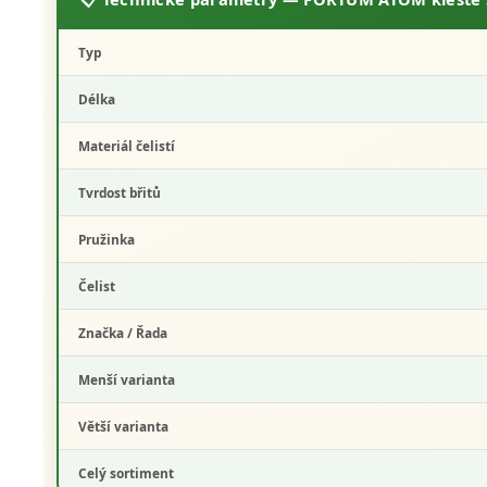
Typ
Délka
Materiál čelistí
Tvrdost břitů
Pružinka
Čelist
Značka / Řada
Menší varianta
Větší varianta
Celý sortiment