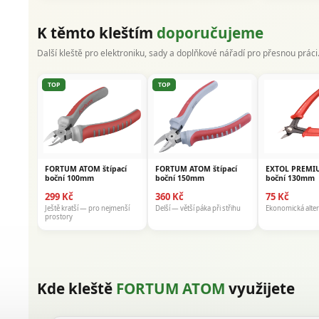
K těmto kleštím
doporučujeme
Další kleště pro elektroniku, sady a doplňkové nářadí pro přesnou práci
TOP
TOP
FORTUM ATOM štípací
FORTUM ATOM štípací
EXTOL PREMIU
boční 100mm
boční 150mm
boční 130mm
299 Kč
360 Kč
75 Kč
Ještě kratší — pro nejmenší
Delší — větší páka při střihu
Ekonomická alter
prostory
Kde kleště
FORTUM ATOM
využijete