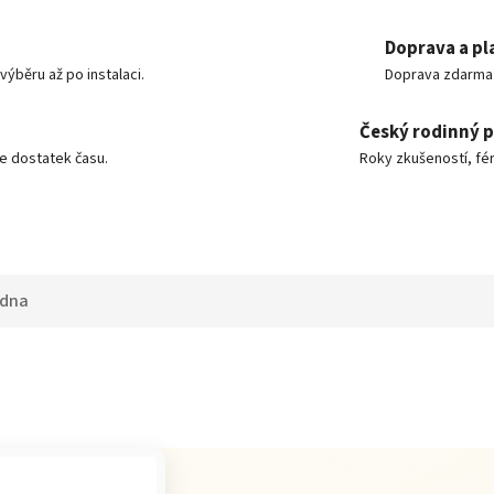
Doprava a pl
ýběru až po instalaci.
Doprava zdarma o
Český rodinný 
e dostatek času.
Roky zkušeností, fér
adna