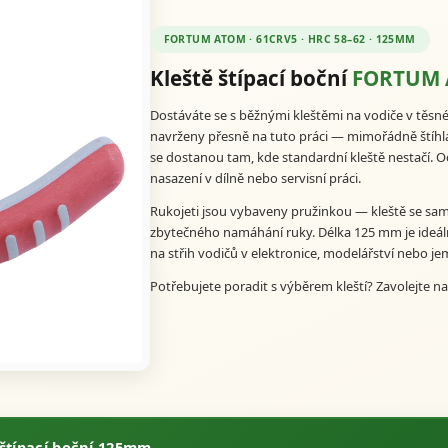
FORTUM ATOM · 61CRV5 · HRC 58–62 · 125MM
Kleště štípací boční
FORTUM
Dostáváte se s běžnými kleštěmi na vodiče v těsn
navrženy přesně na tuto práci — mimořádně štíhlá
se dostanou tam, kde standardní kleště nestačí. O
nasazení v dílně nebo servisní práci.
Rukojeti jsou vybaveny pružinkou — kleště se samy 
zbytečného namáhání ruky. Délka 125 mm je ideál
na střih vodičů v elektronice, modelářství nebo je
Potřebujete poradit s výběrem kleští? Zavolejte n
štípací boční 125mm