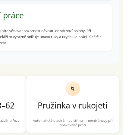
í práce
usíte věnovat pozornost návratu do výchozí polohy. Při
ži to výrazně snižuje únavu ruky a urychluje práci. Kleště s
práci.
🌀
8–62
Pružinka v rukojeti
 každého řezu
Automatické otevírání po střihu — méně únavy při
opakované práci