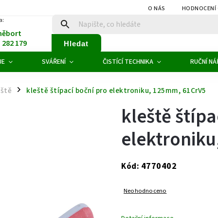
O NÁS
HODNOCENÍ
a:
něbort
1 282 179
Hledat
JE
SVÁŘENÍ
ČISTÍCÍ TECHNIKA
RUČNÍ NÁ
eště
kleště štípací boční pro elektroniku, 125mm, 61CrV5
/
kleště štípa
elektronik
4770402
Kód:
Neohodnoceno