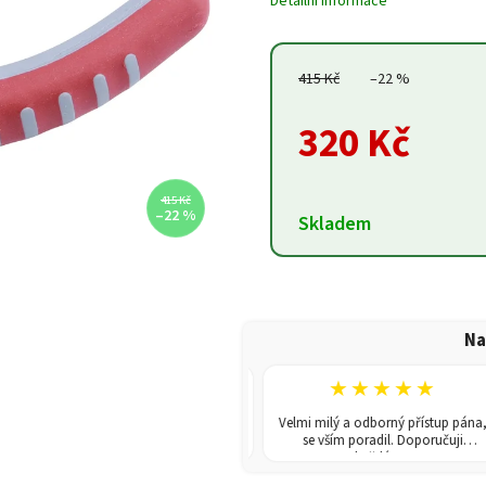
Detailní informace
415 Kč
–22 %
320 Kč
415 Kč
–22 %
Skladem
Na
★★★★★
★★★★★
V obchodě jsem koupila skleník.
Velmi milý a odborný přístup pána,
odání rychlé a poradili i s montáží.
se vším poradil. Doporučuji
Doporučuji!
každému!