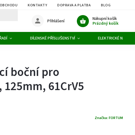
 OBCHODU
KONTAKTY
DOPRAVA A PLATBA
BLOG
OBCHOD
Nákupní košík
Přihlášení
Prázdný košík
ŘADÍ
DÍLENSKÉ PŘÍSLUŠENSTVÍ
ELEKTRICKÉ NÁŘADÍ
cí boční pro
u, 125mm, 61CrV5
Značka:
FORTUM