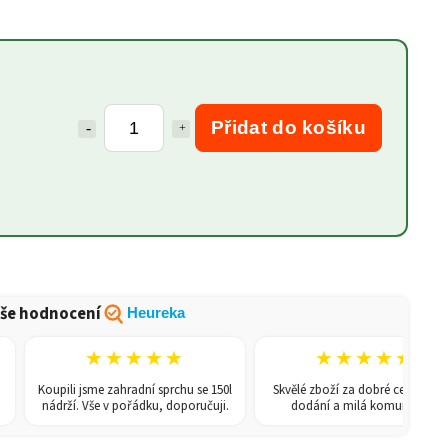
Přidat do košíku
še hodnocení
Heureka
★★★★★
★★★★★
Koupili jsme zahradní sprchu se 150l
Skvělé zboží za dobré ceny, rychlé
nádrží. Vše v pořádku, doporučuji.
dodání a milá komunikace.