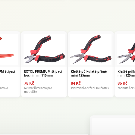
.
M štípací
EXTOL PREMIUM štípací
Kleště půlkulaté přímé
Kleště půl
boční mini 115mm
mini 125mm
mini 125m
78 Kč
84 Kč
86 Kč
nativa
Nejkratší varianta pro
Tvarování a držení součástek
Zahnutá čelis
modeláře