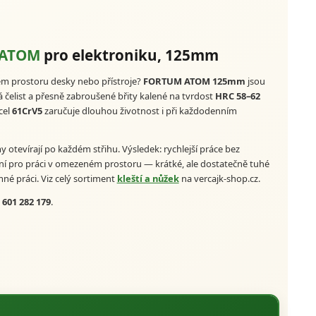
 ATOM
pro elektroniku, 125mm
ém prostoru desky nebo přístroje?
FORTUM ATOM 125mm
jsou
 čelist a přesně zabroušené břity kalené na tvrdost
HRC 58–62
cel
61CrV5
zaručuje dlouhou životnost i při každodenním
otevírají po každém střihu. Výsledek: rychlejší práce bez
ní pro práci v omezeném prostoru — krátké, ale dostatečně tuhé
mné práci. Viz celý sortiment
kleští a nůžek
na vercajk-shop.cz.
a
601 282 179
.