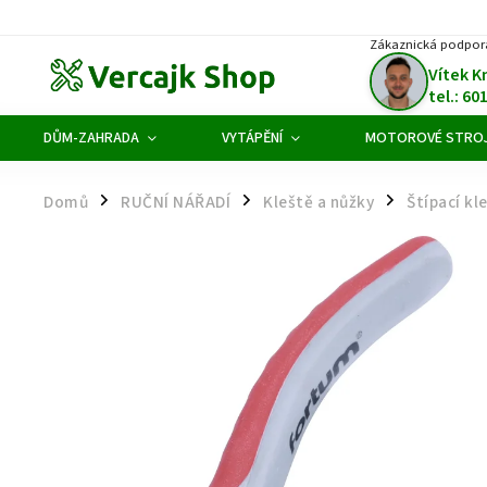
Zákaznická podpor
Vítek K
tel.: 60
DŮM-ZAHRADA
VYTÁPĚNÍ
MOTOROVÉ STRO
Domů
RUČNÍ NÁŘADÍ
Kleště a nůžky
Štípací kl
/
/
/