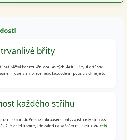
dosti
trvanlivé břity
ež běžná konstrukční ocel levných kleští. Břity si drží tvar i
časně. Pro servisní práce nebo každodenní použití v dílně je to
ost každého střihu
ručního nářadí. Přesně zabroušené břity zajistí čistý střih bez
důležité v elektronice, kde záleží na každém milimetru. Viz
celý