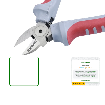
★ Recenze
D