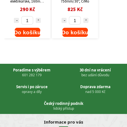
elektrikářské, 160mm,
750mm/30", CrMo
1000V
290 Kč
825 Kč
Do košíku
Do košíku
Poradíme s výběrem
30 dní na vrácení
601 282 179
bez udání důvodu
Servis i po záruce
Doprava zdarma
opravy a díly
nad 5 000 Kč
Český rodinný podnik
lidský přístup
Informace pro vás