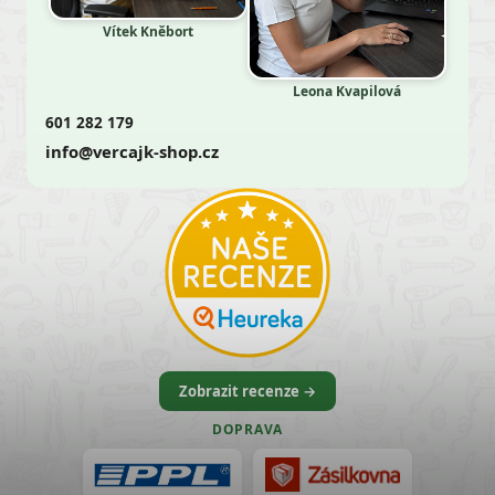
Vítek Kněbort
Leona Kvapilová
601 282 179
info@vercajk-shop.cz
Zobrazit recenze →
DOPRAVA