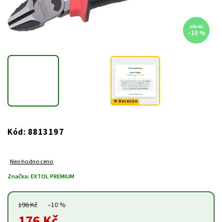
196 Kč
–10 %
★ Recenze
8813197
Kód:
Neohodnoceno
Značka:
EXTOL PREMIUM
196 Kč
–10 %
176 Kč