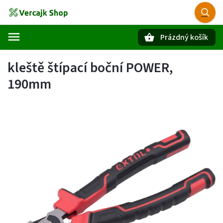
Prázdný košík
Hledat
kleště štípací boční POWER,
190mm