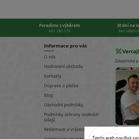
Poradíme s výběrem
30 dní na 
601 282 179
bez udání 
Informace pro vás
O nás
Zákaznická 
Hodnocení obchodu
Kontakty
Doprava a platba
Blog
Obchodní podmínky
Podmínky ochrany osobních
údajů
Víte
Reklamace a vrácení zboží
Tento web používá sou
601 282 17