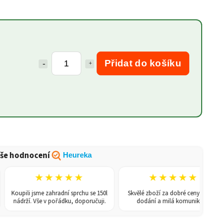
Přidat do košíku
še hodnocení
Heureka
★★★★★
★★★★★
Koupili jsme zahradní sprchu se 150l
Skvělé zboží za dobré ceny, rychlé
nádrží. Vše v pořádku, doporučuji.
dodání a milá komunikace.