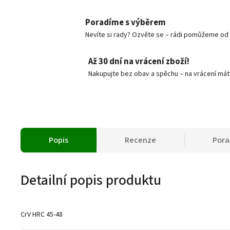
Poradíme s výběrem
Nevíte si rady? Ozvěte se – rádi pomůžeme od v
Až 30 dní na vrácení zboží!
Nakupujte bez obav a spěchu – na vrácení mát
Popis
Recenze
Por
Detailní popis produktu
CrV HRC 45-48