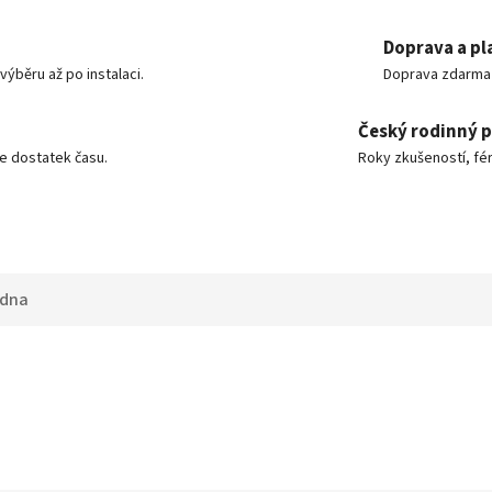
Doprava a pl
ýběru až po instalaci.
Doprava zdarma o
Český rodinný 
e dostatek času.
Roky zkušeností, fér
adna