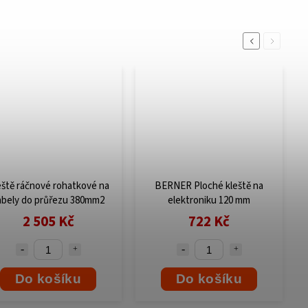
Previous
Next
eště ráčnové rohatkové na
BERNER Ploché kleště na
abely do průřezu 380mm2
elektroniku 120 mm
2 505 Kč
722 Kč
Do košíku
Do košíku