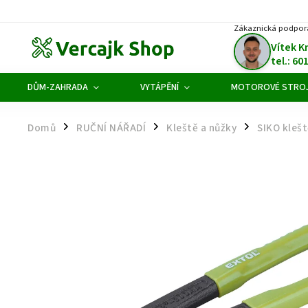
Zákaznická podpor
Vítek K
tel.: 60
DŮM-ZAHRADA
VYTÁPĚNÍ
MOTOROVÉ STRO
Domů
RUČNÍ NÁŘADÍ
Kleště a nůžky
SIKO kleš
/
/
/