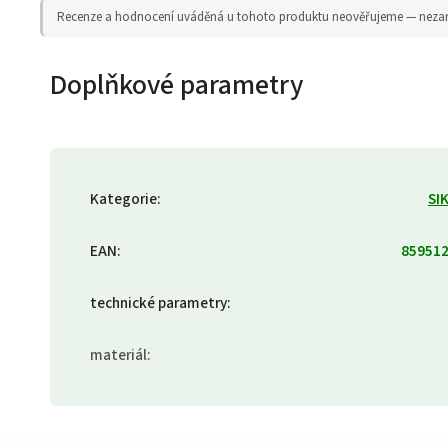
Recenze a hodnocení uváděná u tohoto produktu neověřujeme — nezaruču
Doplňkové parametry
Kategorie
:
SI
EAN
:
85951
technické parametry
:
materiál
: