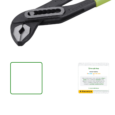
★ Recenze
Do