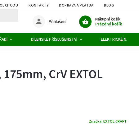
 OBCHODU
KONTAKTY
DOPRAVA A PLATBA
BLOG
OBCHOD
Nákupní košík
Přihlášení
Prázdný košík
ŘADÍ
DÍLENSKÉ PŘÍSLUŠENSTVÍ
ELEKTRICKÉ NÁŘADÍ
O, 175mm, CrV EXTOL
Značka:
EXTOL CRAFT