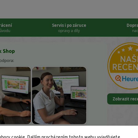
vrácení
Servis i po záruce
Dopr
důvodu
opravy a díly
nad
podpora:
Zobrazit re
k Kněbort
Leona Kvapilová
bory cookie. Dalším procházením tohoto webu vyjadřujete
9