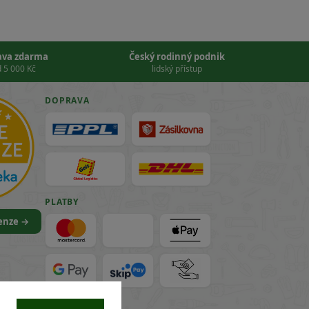
ava zdarma
Český rodinný podnik
 5 000 Kč
lidský přístup
DOPRAVA
PLATBY
cenze →
VISA