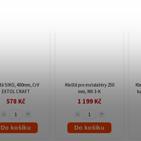
ště SIKO, 400mm, CrV
Kleště pro instalatéry 250
Kl
EXTOL CRAFT
mm, MX 3-K
k
578 Kč
1 199 Kč
Do košíku
Do košíku