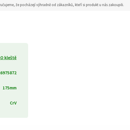
jeme, že pocházejí výhradně od zákazníků, kteří si produkt u nás zakoupili.
KO kleště
26975872
175mm
CrV