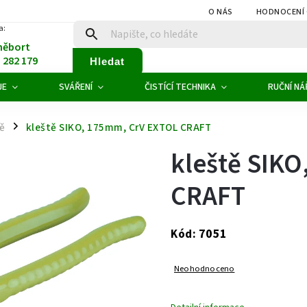
O NÁS
HODNOCENÍ
a:
něbort
1 282 179
Hledat
JE
SVÁŘENÍ
ČISTÍCÍ TECHNIKA
RUČNÍ NÁ
tě
kleště SIKO, 175mm, CrV EXTOL CRAFT
/
kleště SIK
CRAFT
7051
Kód:
Neohodnoceno