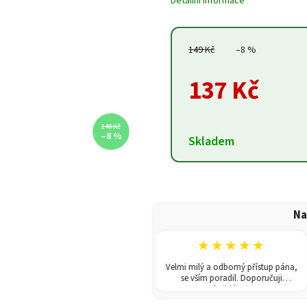
Detailní informace
149 Kč
–8 %
137 Kč
149 Kč
–8 %
Skladem
Na
★★★★★
★★★★★
V obchodě jsem koupila skleník.
Velmi milý a odborný přístup pána,
dání rychlé a poradili i s montáží.
se vším poradil. Doporučuji
Doporučuji!
každému!