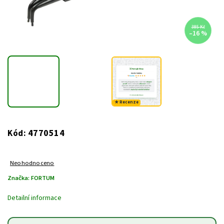
385 Kč
–16 %
★ Recenze
4770514
Kód:
Neohodnoceno
Značka:
FORTUM
Detailní informace