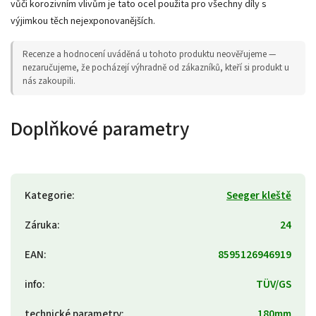
vůči korozivním vlivům je tato ocel použita pro všechny díly s
výjimkou těch nejexponovanějších.
Recenze a hodnocení uváděná u tohoto produktu neověřujeme —
nezaručujeme, že pocházejí výhradně od zákazníků, kteří si produkt u
nás zakoupili.
Doplňkové parametry
Kategorie
:
Seeger kleště
Záruka
:
24
EAN
:
8595126946919
info
:
TÜV/GS
technické parametry
:
180mm