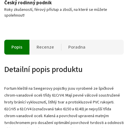
Český rodinný podnik
Roky zkušeností, férový přístup a zboží, na které se můžete
spolehnout!
Popis
Recenze
Poradna
Detailní popis produktu
Fortum kleště na Seegerovy pojistky jsou vyrobené ze špičkové
chrom-vanadové oceli třídy 61CrV4. Mají pevné válcově soustružené
hroty bránící vyklouznutí, štíhlý tvar a protiskluzové PVC rukojeti.
61CrV5 a 61CrV4 (označovaná tako 6150 a 6140) je nejvyšší třída
chrom-vanadové oceli. Kalená a povrchově upravená matným
tvrdochromem pro dosažení optimální povrchové tvrdosti a odolnosti