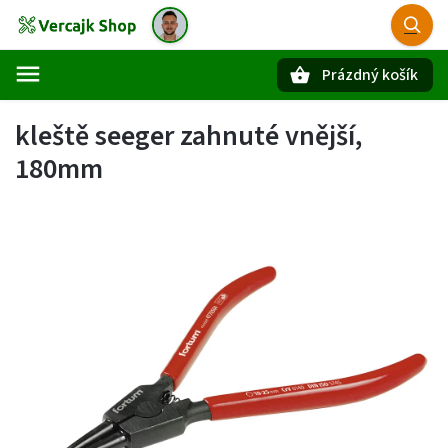
Prázdný košík
Hledat
kleště seeger zahnuté vnější,
180mm