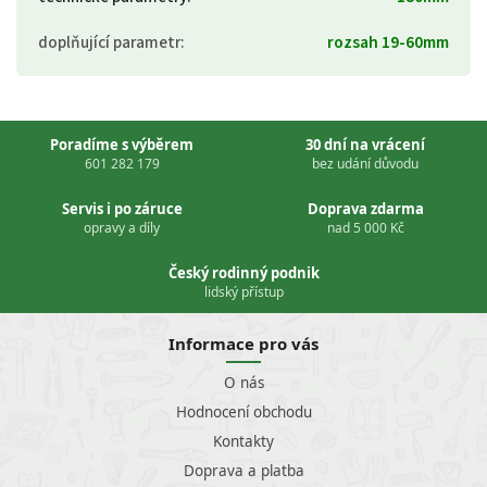
doplňující parametr
:
rozsah 19-60mm
Poradíme s výběrem
30 dní na vrácení
601 282 179
bez udání důvodu
Servis i po záruce
Doprava zdarma
opravy a díly
nad 5 000 Kč
Český rodinný podnik
lidský přístup
Informace pro vás
O nás
Hodnocení obchodu
Kontakty
Doprava a platba