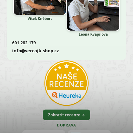
Vítek Kněbort
Leona Kvapilová
601 282 179
info@vercajk-shop.cz
Zobrazit recenze →
DOPRAVA