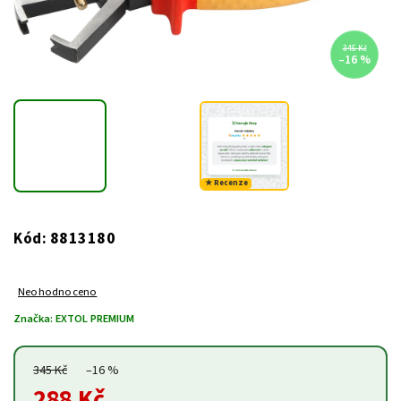
345 Kč
–16 %
★ Recenze
8813180
Kód:
Neohodnoceno
Značka:
EXTOL PREMIUM
345 Kč
–16 %
288 Kč