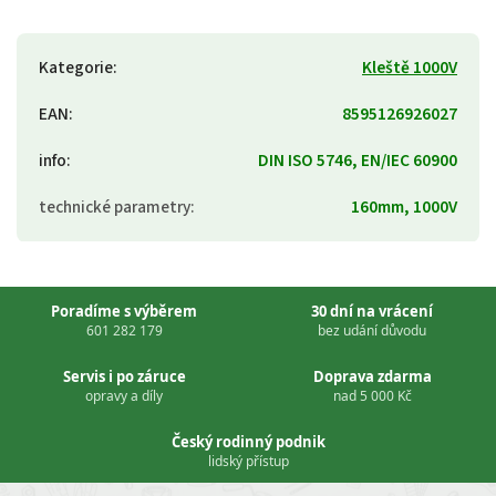
Kategorie
:
Kleště 1000V
EAN
:
8595126926027
info
:
DIN ISO 5746, EN/IEC 60900
technické parametry
:
160mm, 1000V
Poradíme s výběrem
30 dní na vrácení
601 282 179
bez udání důvodu
Servis i po záruce
Doprava zdarma
opravy a díly
nad 5 000 Kč
Český rodinný podnik
lidský přístup