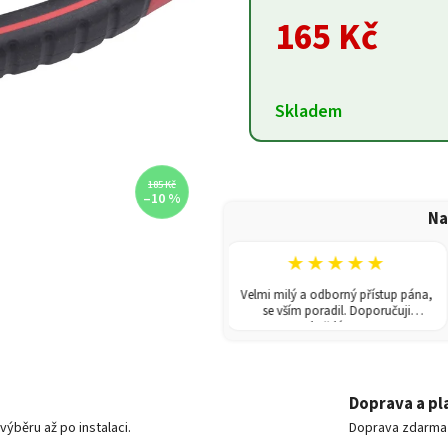
165 Kč
Skladem
185 Kč
–10 %
Na
★★★★★
★★★★★
V obchodě jsem koupila skleník.
Velmi milý a odborný přístup pána,
odání rychlé a poradili i s montáží.
se vším poradil. Doporučuji
Doporučuji!
každému!
Doprava a pl
ýběru až po instalaci.
Doprava zdarma o