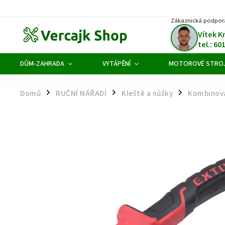
Zákaznická podpor
Vítek K
tel.: 60
DŮM-ZAHRADA
VYTÁPĚNÍ
MOTOROVÉ STRO
Domů
RUČNÍ NÁŘADÍ
Kleště a nůžky
Kombinova
/
/
/