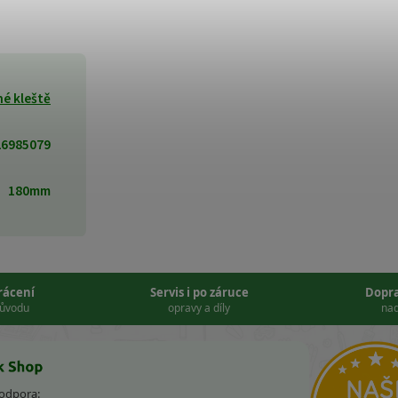
é kleště
26985079
180mm
vrácení
Servis i po záruce
Dopr
důvodu
opravy a díly
nad
podpora: