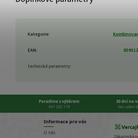
Kategorie
:
Kombinovan
EAN
:
85951
technické parametry
:
Poradíme s výběrem
30 dní na 
601 282 179
bez udání 
Informace pro vás
O nás
Zákaznická 