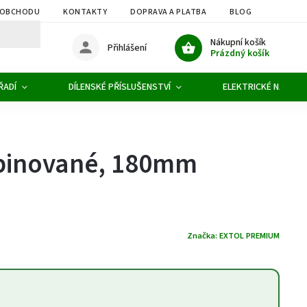
 OBCHODU
KONTAKTY
DOPRAVA A PLATBA
BLOG
OBCHOD
Nákupní košík
Přihlášení
Prázdný košík
ŘADÍ
DÍLENSKÉ PŘÍSLUŠENSTVÍ
ELEKTRICKÉ NÁŘADÍ
binované, 180mm
Značka:
EXTOL PREMIUM