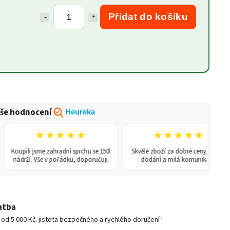
Přidat do košíku
še hodnocení
Heureka
★★★★★
★★★★★
Koupili jsme zahradní sprchu se 150l
Skvělé zboží za dobré ceny, rychlé
nádrží. Vše v pořádku, doporučuji.
dodání a milá komunikace.
atba
d 5 000 Kč. jistota bezpečného a rychlého doručení !