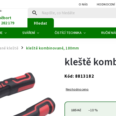
O NÁS
HODNOCENÍ
a:
něbort
1 282 179
Hledat
JE
SVÁŘENÍ
ČISTÍCÍ TECHNIKA
RUČNÍ NÁ
né kleště
kleště kombinované, 180mm
/
kleště kom
8813182
Kód:
Neohodnoceno
185 Kč
–10 %