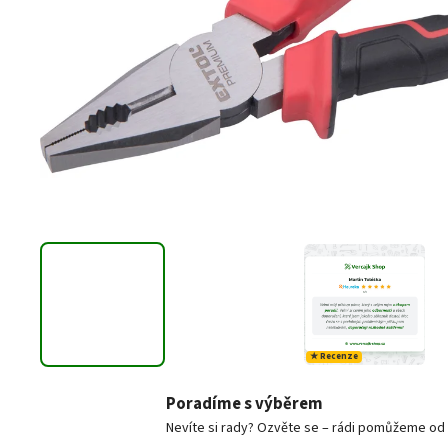
D
★ Recenze
Poradíme s výběrem
Nevíte si rady? Ozvěte se – rádi pomůžeme od v