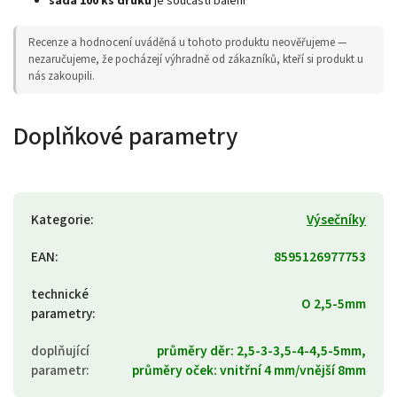
sada 100 ks druků
je součástí balení
Recenze a hodnocení uváděná u tohoto produktu neověřujeme —
nezaručujeme, že pocházejí výhradně od zákazníků, kteří si produkt u
nás zakoupili.
Doplňkové parametry
Kategorie
:
Výsečníky
EAN
:
8595126977753
technické
O 2,5-5mm
parametry
:
doplňující
průměry děr: 2,5-3-3,5-4-4,5-5mm,
parametr
:
průměry oček: vnitřní 4 mm/vnější 8mm