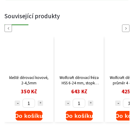
Související produkty
Previous
Next
ové,
Wolfcraft děrovací fréza
Wolfcraft děrovací fréza
Wolfcraft
HSS 6-24 mm, stopka
průměr 4 - 12,2 mm
WS 6-24
8mm 2522000
4393000
mm 
643 Kč
425 Kč
2
u
Do košíku
Do košíku
Do 