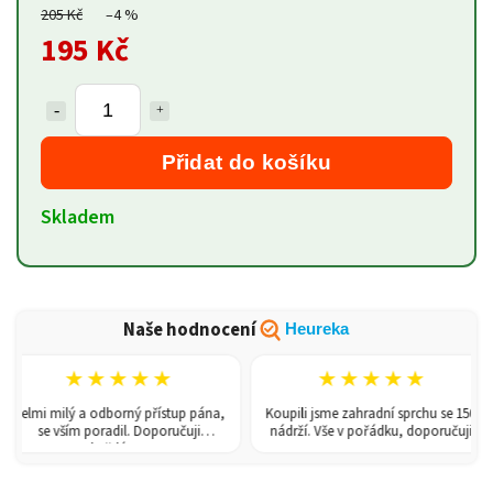
205 Kč
–4 %
195 Kč
Přidat do košíku
Skladem
Naše hodnocení
Heureka
★★★★★
★★★★★
Velmi milý a odborný přístup pána,
Koupili jsme zahradní sprchu se 150l
se vším poradil. Doporučuji
nádrží. Vše v pořádku, doporučuji.
každému!