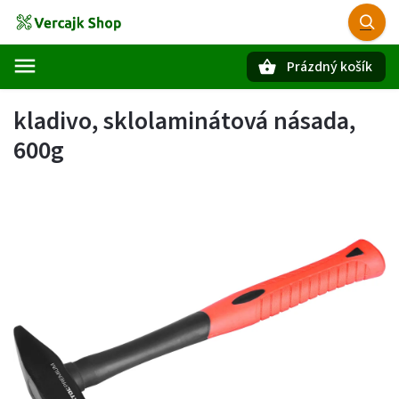
Prázdný košík
Hledat
kladivo, sklolaminátová násada,
600g