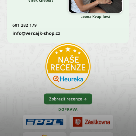
Vítek Kněbort
Leona Kvapilová
601 282 179
info@vercajk-shop.cz
Zobrazit recenze →
DOPRAVA