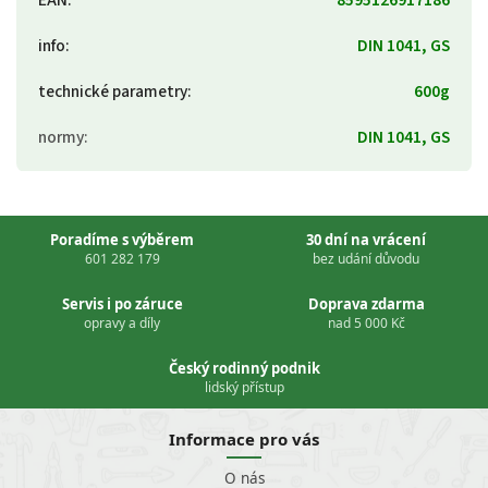
info
:
DIN 1041, GS
technické parametry
:
600g
normy
:
DIN 1041, GS
Poradíme s výběrem
30 dní na vrácení
601 282 179
bez udání důvodu
Servis i po záruce
Doprava zdarma
opravy a díly
nad 5 000 Kč
Český rodinný podnik
lidský přístup
Informace pro vás
O nás