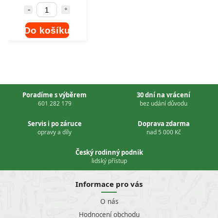
Do košíku
Poradíme s výběrem
30 dní na vrácení
601 282 179
bez udání důvodu
Servis i po záruce
Doprava zdarma
opravy a díly
nad 5 000 Kč
Český rodinný podnik
lidský přístup
Informace pro vás
O nás
Hodnocení obchodu