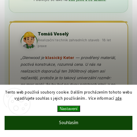
Tomáš Veselý
Realizační technik zahradních staveb · 18 let
praxe
„Glenwood je
klasický Keter
— prověřený materiál,
poctivá konstrukce, rozumná cena. U nás na
realizacích doporučuji ten 390litrový objem asi
nejčastěji, protože je to takový univerzální rozměr:
ne moc malý, že by byl po dvou polstrech plný, a ne
tak velký, aby kazil proporce běžné terasy. Hnědá
Tento web používá soubory cookie. Dalším procházením tohoto webu
wood imitace se mi osobně líbí víc než rattan —
vyjadřujete souhlas s jejich používáním.. Více informací
zde
.
zblízka opravdu vypadá jako dřevo a zapadne i k
Nastavení
zahradám, kde je původní dřevěný zahradní
nábytek."
Souhlasím
„Nosnost víka 240 kg není marketingové číslo.
Opravdu na tom můžou sedět dva dospělí bez obav.