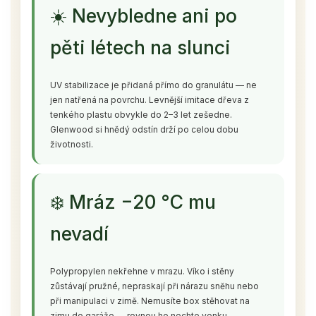
☀️ Nevybledne ani po
pěti létech na slunci
UV stabilizace je přidaná přímo do granulátu — ne
jen natřená na povrchu. Levnější imitace dřeva z
tenkého plastu obvykle do 2–3 let zešedne.
Glenwood si hnědý odstín drží po celou dobu
životnosti.
❄️ Mráz −20 °C mu
nevadí
Polypropylen nekřehne v mrazu. Víko i stěny
zůstávají pružné, nepraskají při nárazu sněhu nebo
při manipulaci v zimě. Nemusíte box stěhovat na
zimu do garáže — rovnou ho nechte venku.