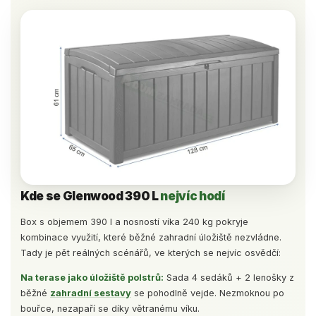
Kde se Glenwood 390 L
nejvíc hodí
Box s objemem 390 l a nosností víka 240 kg pokryje
kombinace využití, které běžné zahradní úložiště nezvládne.
Tady je pět reálných scénářů, ve kterých se nejvíc osvědčí:
Na terase jako úložiště polstrů:
Sada 4 sedáků + 2 lenošky z
běžné
zahradní sestavy
se pohodlně vejde. Nezmoknou po
bouřce, nezapaří se díky větranému víku.