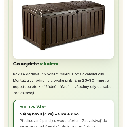
Co najdete
v balení
Box se dodává v plochém balení s očíslovanými díly.
Montáž trvá jednomu člověku
přibližně 20–30 minut
a
nepotřebujete k ní žádné nářadí — všechny díly do sebe
zacvakávají.
🏗️ HLAVNÍ ČÁSTI
Stěny boxu (4 ks) + víko + dno
Předlisované panely s wood efektem. Zacvakávají do
sebe bez šroubů — stačí složit podle očíslování.