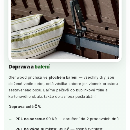
Doprava a
balení
Glenwood přichází ve
plochém balení
— všechny díly jsou
složené vedle sebe, celá zásilka zabere jen zlomek prostoru
sestaveného boxu. Balíme pečlivě do bublinkové fólie a
kartonového obalu, takže dorazí bez poškrábání.
Doprava celé ČR:
PPL na adresu:
99 Kč — doručení do 2 pracovních dnů
PPL na výdejní místo:
95 Kč — stejná rychlost