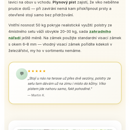
lavici na obuv u vchodu.
Plynový píst
zajistí, že víko neběhne
prudce dolů — při zavírání nemá kam přiskřípnout prsty a
otevřené stojí samo bez přidržování.
Vnitřní nosnost 50 kg pokryje realistické využití: polstry ze
4místného setu váží obvykle 20–30 kg, sada
zahradního
nářadí
ještě méně. Na zámek použijte standardní visací zámek
s okem 6–8 mm — vhodný visací zámek pořídíte kdekoli v
železářství, my ho v sortimentu nemáme.
★★★★★
💬
„Stojí u nás na terase už přes dvě sezóny, polstry ze
setu tam dávám už na zimu i místo do kůlny. Víko
pístem jde nahoru samo, fakt pohodlné."
— Martin K.