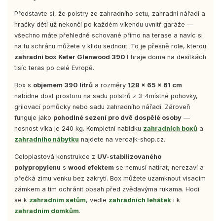
Představte si, že polstry ze zahradního setu, zahradní nářadí a
hračky dětí už nekončí po každém víkendu uvnitř garáže —
všechno máte přehledně schované přímo na terase a navíc si
na tu schránu můžete v klidu sednout. To je přesně role, kterou
zahradní box Keter Glenwood 390 l
hraje doma na desítkách
tisíc teras po celé Evropě.
Box s
objemem 390 litrů
a rozměry
128 × 65 × 61 cm
nabídne dost prostoru na sadu polstrů z 3–4místné pohovky,
grilovací pomůcky nebo sadu zahradního nářadí. Zároveň
funguje jako
pohodlné sezení pro dvě dospělé osoby
—
nosnost víka je 240 kg. Kompletní nabídku
zahradních boxů
a
zahradního nábytku
najdete na vercajk-shop.cz.
Celoplastová konstrukce z
UV-stabilizovaného
polypropylenu
s
wood efektem
se nemusí natírat, nerezaví a
přečká zimu venku bez zakrytí. Box můžete uzamknout visacím
zámkem a tím ochránit obsah před zvědavýma rukama. Hodí
se k
zahradním setům
, vedle
zahradních lehátek
i k
zahradním domkům
.