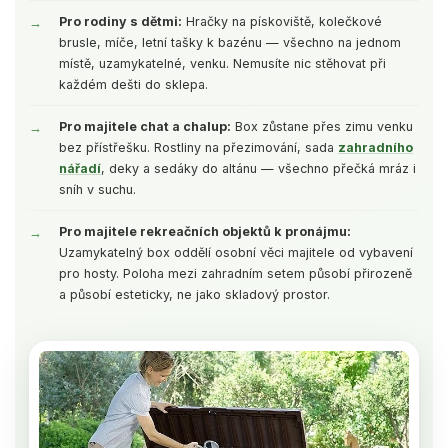
Pro rodiny s dětmi:
Hračky na pískoviště, kolečkové
brusle, míče, letní tašky k bazénu — všechno na jednom
místě, uzamykatelné, venku. Nemusíte nic stěhovat při
každém dešti do sklepa.
Pro majitele chat a chalup:
Box zůstane přes zimu venku
bez přístřešku. Rostliny na přezimování, sada
zahradního
nářadí
, deky a sedáky do altánu — všechno přečká mráz i
sníh v suchu.
Pro majitele rekreačních objektů k pronájmu:
Uzamykatelný box oddělí osobní věci majitele od vybavení
pro hosty. Poloha mezi zahradním setem působí přirozeně
a působí esteticky, ne jako skladový prostor.