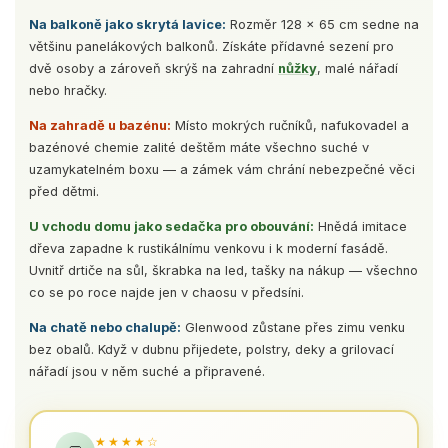
Na balkoně jako skrytá lavice:
Rozměr 128 × 65 cm sedne na
většinu panelákových balkonů. Získáte přídavné sezení pro
dvě osoby a zároveň skrýš na zahradní
nůžky
, malé nářadí
nebo hračky.
Na zahradě u bazénu:
Místo mokrých ručníků, nafukovadel a
bazénové chemie zalité deštěm máte všechno suché v
uzamykatelném boxu — a zámek vám chrání nebezpečné věci
před dětmi.
U vchodu domu jako sedačka pro obouvání:
Hnědá imitace
dřeva zapadne k rustikálnímu venkovu i k moderní fasádě.
Uvnitř drtiče na sůl, škrabka na led, tašky na nákup — všechno
co se po roce najde jen v chaosu v předsíni.
Na chatě nebo chalupě:
Glenwood zůstane přes zimu venku
bez obalů. Když v dubnu přijedete, polstry, deky a grilovací
nářadí jsou v něm suché a připravené.
★★★★☆