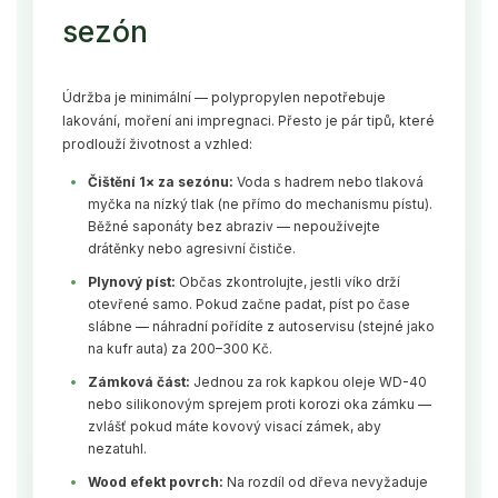
sezón
Údržba je minimální — polypropylen nepotřebuje
lakování, moření ani impregnaci. Přesto je pár tipů, které
prodlouží životnost a vzhled:
Čištění 1× za sezónu:
Voda s hadrem nebo tlaková
myčka na nízký tlak (ne přímo do mechanismu pístu).
Běžné saponáty bez abraziv — nepoužívejte
drátěnky nebo agresivní čističe.
Plynový píst:
Občas zkontrolujte, jestli víko drží
otevřené samo. Pokud začne padat, píst po čase
slábne — náhradní pořídíte z autoservisu (stejné jako
na kufr auta) za 200–300 Kč.
Zámková část:
Jednou za rok kapkou oleje WD-40
nebo silikonovým sprejem proti korozi oka zámku —
zvlášť pokud máte kovový visací zámek, aby
nezatuhl.
Wood efekt povrch:
Na rozdíl od dřeva nevyžaduje