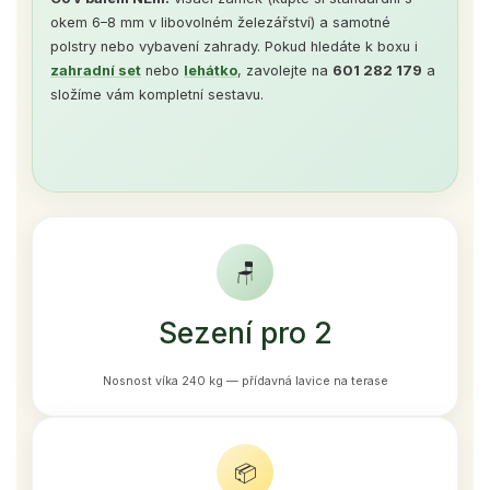
okem 6–8 mm v libovolném železářství) a samotné
polstry nebo vybavení zahrady. Pokud hledáte k boxu i
zahradní set
nebo
lehátko
, zavolejte na
601 282 179
a
složíme vám kompletní sestavu.
🪑
Sezení pro 2
Nosnost víka 240 kg — přídavná lavice na terase
📦