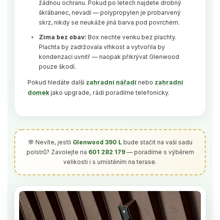
žádnou ochranu. Pokud po letech najdete drobný
škrábanec, nevadí — polypropylen je probarvený
skrz, nikdy se neukáže jiná barva pod povrchem.
Zima bez obav:
Box nechte venku bez plachty.
Plachta by zadržovala vlhkost a vytvořila by
kondenzaci uvnitř — naopak přikrývat Glenwood
pouze škodí.
Pokud hledáte další
zahradní nářadí
nebo
zahradní
domek
jako upgrade, rádi poradíme telefonicky.
💬 Nevíte, jestli
Glenwood 390 L
bude stačit na vaši sadu
polstrů? Zavolejte na
601 282 179
— poradíme s výběrem
velikosti i s umístěním na terase.