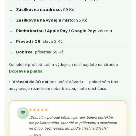
Zásilkovna na adresu:
99 Kč
Zásilkovna na výdejní místo:
95 Kč
Platba kartou / Apple Pay / Google Pay:
zdarma
Převod / QR:
sleva 2 Kč
Dobírka:
příplatek 55 Kč
Kompletní přehled cen a výdejních míst najdete na stránce
Doprava a platba
.
⚡
Vrácení do 30 dní
bez udání důvodu — pokud vám box
nevyhovuje rozměrem nebo barvou, máte dost času.
★★★★★
💬
„Doručili v pohodě během pár dní, balení perfektní,
nic poškrábaného. Montáž za půlhodinu s manželem
ve dvou, bez návodu jen podle čísel na dílech."
— Jiří B.