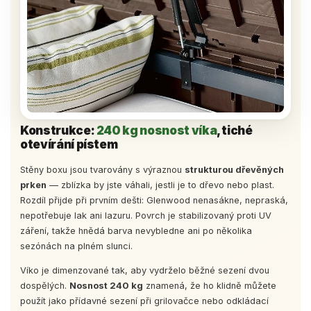
Konstrukce:
240 kg nosnost víka
, tiché
otevírání pístem
Stěny boxu jsou tvarovány s výraznou
strukturou dřevěných
prken
— zblízka by jste váhali, jestli je to dřevo nebo plast.
Rozdíl přijde při prvním dešti: Glenwood nenasákne, nepraská,
nepotřebuje lak ani lazuru. Povrch je stabilizovaný proti UV
záření, takže hnědá barva nevybledne ani po několika
sezónách na plném slunci.
Víko je dimenzované tak, aby vydrželo běžné sezení dvou
dospělých.
Nosnost 240 kg
znamená, že ho klidně můžete
použít jako přídavné sezení při grilovačce nebo odkládací