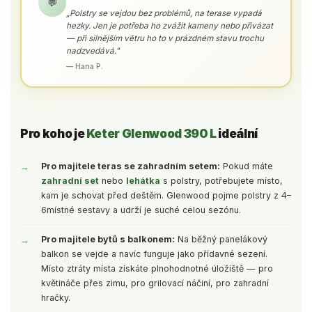
💬
„Polstry se vejdou bez problémů, na terase vypadá
hezky. Jen je potřeba ho zvážit kameny nebo přivázat
— při silnějším větru ho to v prázdném stavu trochu
nadzvedává."
— Hana P.
Pro koho je
Keter Glenwood 390 L
ideální
Pro majitele teras se zahradním setem:
Pokud máte
zahradní set
nebo
lehátka
s polstry, potřebujete místo,
kam je schovat před deštěm. Glenwood pojme polstry z 4–
6místné sestavy a udrží je suché celou sezónu.
Pro majitele bytů s balkonem:
Na běžný panelákový
balkon se vejde a navíc funguje jako přídavné sezení.
Místo ztráty místa získáte plnohodnotné úložiště — pro
květináče přes zimu, pro grilovací náčiní, pro zahradní
hračky.