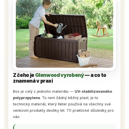
Z čeho je
Glenwood vyrobený
— a co to
znamená v praxi
Box je celý z jednoho materiálu —
UV-stabilizovaného
polypropylenu
. To není žádný běžný plast; je to
technický materiál, který Keter používá na všechny své
venkovní produkty desítky let. Tři praktické důsledky pro
vás: