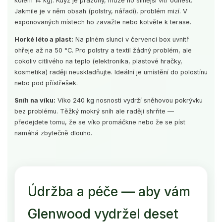
kolem 14 kg). Když je prázdný, může ho silnější vítr odnést.
Jakmile je v něm obsah (polstry, nářadí), problém mizí. V
exponovaných místech ho zavažte nebo kotvěte k terase.
Horké léto a plast:
Na plném slunci v červenci box uvnitř
ohřeje až na 50 °C. Pro polstry a textil žádný problém, ale
cokoliv citlivého na teplo (elektronika, plastové hračky,
kosmetika) raději neuskladňujte. Ideální je umístění do polostínu
nebo pod přístřešek.
Sníh na víku:
Víko 240 kg nosnosti vydrží sněhovou pokrývku
bez problému. Těžký mokrý sníh ale raději shrňte —
předejdete tomu, že se víko promáčkne nebo že se píst
namáhá zbytečně dlouho.
Údržba a péče — aby vám
Glenwood vydržel deset