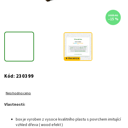
3 555 Kč
–15 %
★ Recenze
230399
Kód:
Neohodnoceno
Vlastnosti:
box je vyroben z vysoce kvalitního plastu s povrchem imitující
vzhled dřeva ( wood efekt )