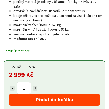
použitý materiál je odolný vůči atmosferickým vlivův a UV
záření
otevírání a zavírání boxu usnadňuje mechanizmus
box je připraven pro možnost uzamknutí na visací zámek ( ten
není součástí boxu )
maximální zatížení boxu je 240 kg
maximální vnitřní zatížení boxu je 50 kg
snadná montáž - nepotřebujete nářadí
možnost sezení: ANO
Detailní informace
3 555 Kč
–15 %
2 999 Kč
Přidat do košíku