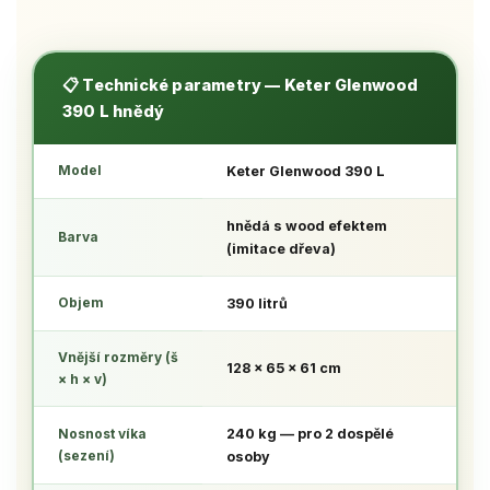
📋 Technické parametry — Keter Glenwood
390 L hnědý
Model
Keter Glenwood 390 L
hnědá
s wood efektem
Barva
(imitace dřeva)
Objem
390 litrů
Vnější rozměry (š
128 × 65 × 61 cm
× h × v)
Nosnost víka
240 kg
— pro 2 dospělé
(sezení)
osoby