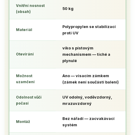
Vnitřní nosnost
50 kg
(obsah)
Polypropylen
se stabilizací
Materiál
proti UV
víko s pístovým
Otevírání
mechanismem — tiché a
plynulé
Možnost
Ano
— visacím zámkem
uzamčení
(zámek není součástí balení)
Odolnost vůči
UV odolný, voděvzdorný,
počasí
mrazuvzdorný
Bez nářadí
— zacvakávací
Montáž
systém