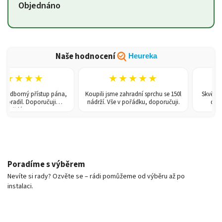
Objednáno
Naše hodnocení
Heureka
★★
★★★★★
★★
ý přístup pána,
Koupili jsme zahradní sprchu se 150l
Skvělé zboží za d
 Doporučuji
nádrží. Vše v pořádku, doporučuji.
dodání a mil
u!
Poradíme s výběrem
Nevíte si rady? Ozvěte se – rádi pomůžeme od výběru až po
instalaci.