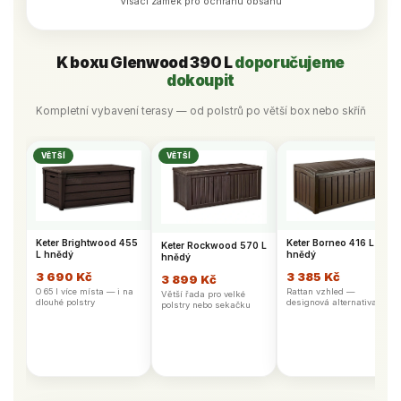
Visací zámek pro ochranu obsahu
K boxu Glenwood 390 L
doporučujeme
dokoupit
Kompletní vybavení terasy — od polstrů po větší box nebo skříň
VĚTŠÍ
VĚTŠÍ
Keter Brightwood 455
Keter Borneo 416 L
Keter Rockwood 570 L
L hnědý
hnědý
hnědý
3 690 Kč
3 385 Kč
3 899 Kč
O 65 l více místa — i na
Rattan vzhled —
Větší řada pro velké
dlouhé polstry
designová alternativa
polstry nebo sekačku