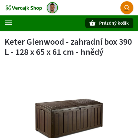
Prázdný košík
Hledat
Keter Glenwood - zahradní box 390
L - 128 x 65 x 61 cm - hnědý