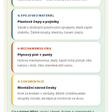
🔩 SPOJOVACÍ MATERIÁL
Plastové čepy a pojistky
Sáček s drobnými plastovými spojkami, které zajistí
stabilitu. Žádné šrouby, které by časem zrezly.
⚙️ MECHANISMUS VÍKA
Plynový píst + panty
Hotový mechanismus, který zajistí tichý pohyb víka
nahoru i dolů. Víko otevřené drží samo.
📄 DOKUMENTACE
Montážní návod česky
Krok za krokem s obrázky. Běžně zvládne jeden
dospělý člověk, ale lepší je montovat ve dvou.
Co v balení NEní:
visací zámek (kupte si standardní s