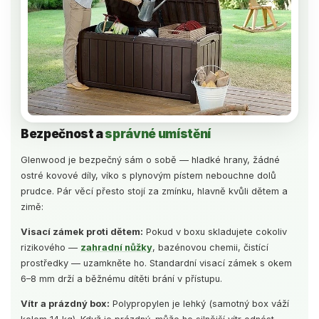
Bezpečnost a
správné umístění
Glenwood je bezpečný sám o sobě — hladké hrany, žádné
ostré kovové díly, víko s plynovým pístem nebouchne dolů
prudce. Pár věcí přesto stojí za zmínku, hlavně kvůli dětem a
zimě:
Visací zámek proti dětem:
Pokud v boxu skladujete cokoliv
rizikového —
zahradní nůžky
, bazénovou chemii, čistící
prostředky — uzamkněte ho. Standardní visací zámek s okem
6–8 mm drží a běžnému dítěti brání v přístupu.
Vítr a prázdný box:
Polypropylen je lehký (samotný box váží