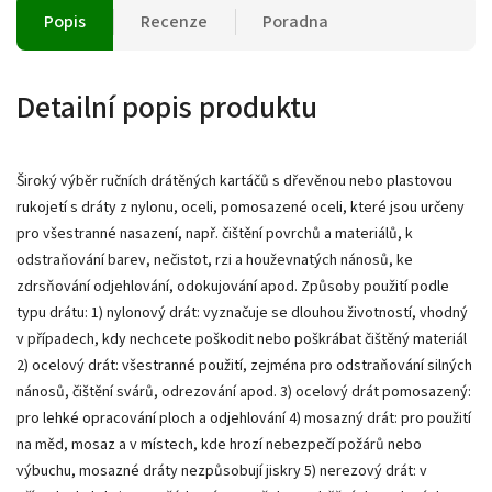
Popis
Recenze
Poradna
Detailní popis produktu
Široký výběr ručních drátěných kartáčů s dřevěnou nebo plastovou
rukojetí s dráty z nylonu, oceli, pomosazené oceli, které jsou určeny
pro všestranné nasazení, např. čištění povrchů a materiálů, k
odstraňování barev, nečistot, rzi a houževnatých nánosů, ke
zdrsňování odjehlování, odokujování apod. Způsoby použití podle
typu drátu: 1) nylonový drát: vyznačuje se dlouhou životností, vhodný
v případech, kdy nechcete poškodit nebo poškrábat čištěný materiál
2) ocelový drát: všestranné použití, zejména pro odstraňování silných
nánosů, čištění svárů, odrezování apod. 3) ocelový drát pomosazený:
pro lehké opracování ploch a odjehlování 4) mosazný drát: pro použití
na měd, mosaz a v místech, kde hrozí nebezpečí požárů nebo
výbuchu, mosazné dráty nezpůsobují jiskry 5) nerezový drát: v