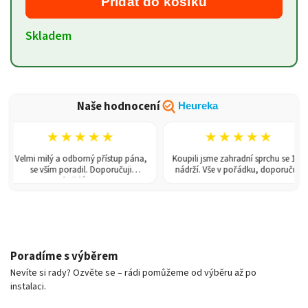
Přidat do košíku
Skladem
Naše hodnocení
Heureka
★★★★★
★★★★★
Velmi milý a odborný přístup pána,
Koupili jsme zahradní sprchu se 150l
se vším poradil. Doporučuji
nádrží. Vše v pořádku, doporučuji.
každému!
Poradíme s výběrem
Nevíte si rady? Ozvěte se – rádi pomůžeme od výběru až po
instalaci.