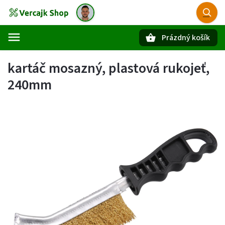
Prázdný košík
Hledat
kartáč mosazný, plastová rukojeť,
240mm