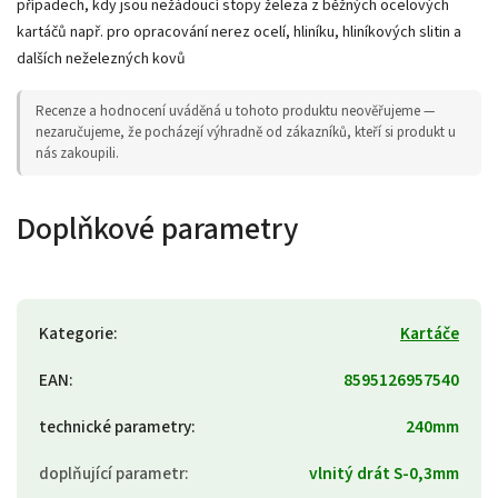
případech, kdy jsou nežádoucí stopy železa z běžných ocelových
kartáčů např. pro opracování nerez ocelí, hliníku, hliníkových slitin a
dalších neželezných kovů
Recenze a hodnocení uváděná u tohoto produktu neověřujeme —
nezaručujeme, že pocházejí výhradně od zákazníků, kteří si produkt u
nás zakoupili.
Doplňkové parametry
Kategorie
:
Kartáče
EAN
:
8595126957540
technické parametry
:
240mm
doplňující parametr
:
vlnitý drát S-0,3mm