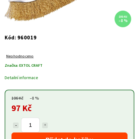
106 Kč
–8 %
960019
Kód:
Neohodnoceno
Značka:
EXTOL CRAFT
Detailní informace
106 Kč
–8 %
97 Kč