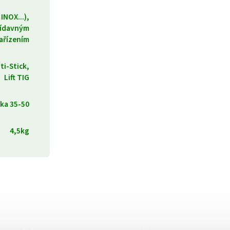
INOX...),
řídavným
ařízením
ti-Stick,
Lift TIG
jka 35-50
4,5kg