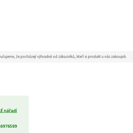
jeme, že pocházejí výhradně od zákazníků, kteří si produkt u nás zakoupili.
É nářadí
26976589