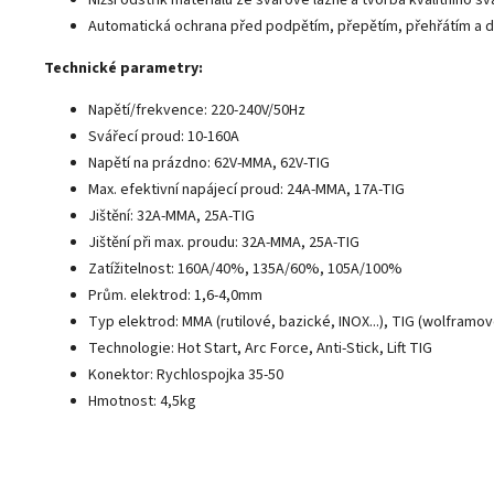
Nižší odstřik materiálu ze svarové lázně a tvorba kvalitního sv
Automatická ochrana před podpětím, přepětím, přehřátím a da
Technické parametry:
Napětí/frekvence: 220-240V/50Hz
Svářecí proud: 10-160A
Napětí na prázdno: 62V-MMA, 62V-TIG
Max. efektivní napájecí proud: 24A-MMA, 17A-TIG
Jištění: 32A-MMA, 25A-TIG
Jištění při max. proudu: 32A-MMA, 25A-TIG
Zatížitelnost: 160A/40%, 135A/60%, 105A/100%
Prům. elektrod: 1,6-4,0mm
Typ elektrod: MMA (rutilové, bazické, INOX...), TIG (wolframo
Technologie: Hot Start, Arc Force, Anti-Stick, Lift TIG
Konektor: Rychlospojka 35-50
Hmotnost: 4,5kg