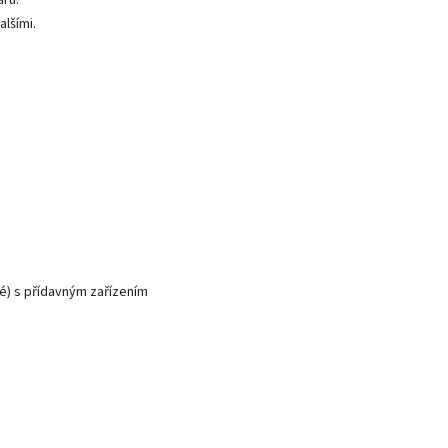
áru.
lšími.
vé) s přídavným zařízením