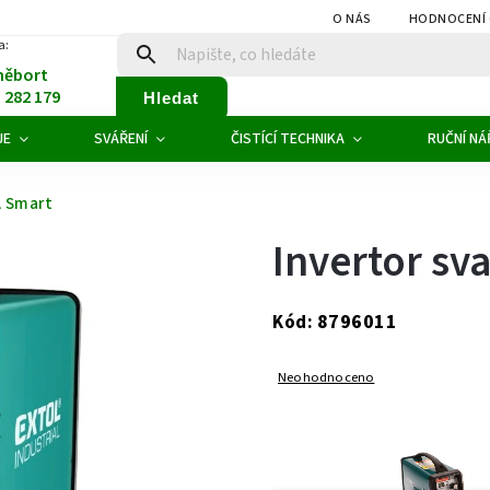
O NÁS
HODNOCENÍ
a:
něbort
1 282 179
Hledat
JE
SVÁŘENÍ
ČISTÍCÍ TECHNIKA
RUČNÍ NÁ
A Smart
Invertor sv
8796011
Kód:
Neohodnoceno