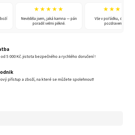
★★★★★
★★★★★
Nevěděla jsem, jaká kamna — pán
Vše v pořádku, doporučuji. S
poradil velmi pěkně.
pozdravem René
atba
d 5 000 Kč. jistota bezpečného a rychlého doručení !
podnik
ový přístup a zboží, na které se můžete spolehnout!