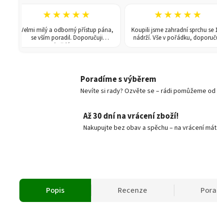
★★★★★
★★★★★
Velmi milý a odborný přístup pána,
Koupili jsme zahradní sprchu se 150l
se vším poradil. Doporučuji
nádrží. Vše v pořádku, doporučuji.
každému!
Poradíme s výběrem
Nevíte si rady? Ozvěte se – rádi pomůžeme od v
Až 30 dní na vrácení zboží!
Nakupujte bez obav a spěchu – na vrácení mát
Popis
Recenze
Pora