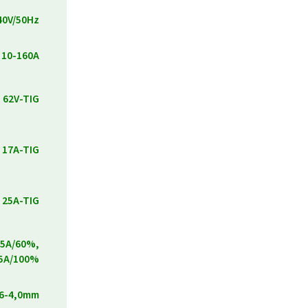
40V/50Hz
10-160A
 62V-TIG
 17A-TIG
 25A-TIG
135A/60%,
5A/100%
,6-4,0mm