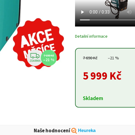
Detailní informace
7 690 Kč
7 690 Kč
–21 %
–21 %
ZDARMA
5 999 Kč
Skladem
Naše hodnocení
Heureka