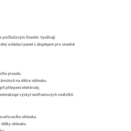
 počítačovým řízením. Využívají
edný ovládací panel s displejem pro snadné
cího proudu.
ávislosti na délce oblouku.
ři přilepení elektrody.
 minimalizuje výskyt wolframových vměstků.
 svařovacího oblouku.
 délky oblouku.