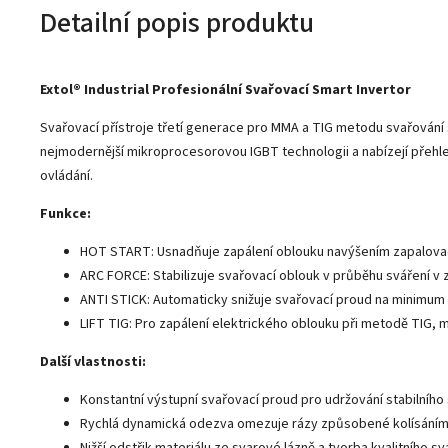
Detailní popis produktu
Extol® Industrial Profesionální Svařovací Smart Invertor
Svařovací přístroje třetí generace pro MMA a TIG metodu svařování s
nejmodernější mikroprocesorovou IGBT technologii a nabízejí přehl
ovládání.
Funkce:
HOT START: Usnadňuje zapálení oblouku navýšením zapalova
ARC FORCE: Stabilizuje svařovací oblouk v průběhu sváření v z
ANTI STICK: Automaticky snižuje svařovací proud na minimum p
LIFT TIG: Pro zapálení elektrického oblouku při metodě TIG,
Další vlastnosti:
Konstantní výstupní svařovací proud pro udržování stabilního
Rychlá dynamická odezva omezuje rázy způsobené kolísáním