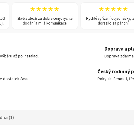
★★★★★
★★★★★
Skvělé zboží za dobré ceny, rychlé
Rychlé vyřízení objednávky, zboží
dodání a milá komunikace.
dorazilo za pár dní.
Doprava a pl
ýběru až po instalaci.
Doprava zdarma o
Český rodinný 
e dostatek času.
Roky zkušeností, fér
dna (1)