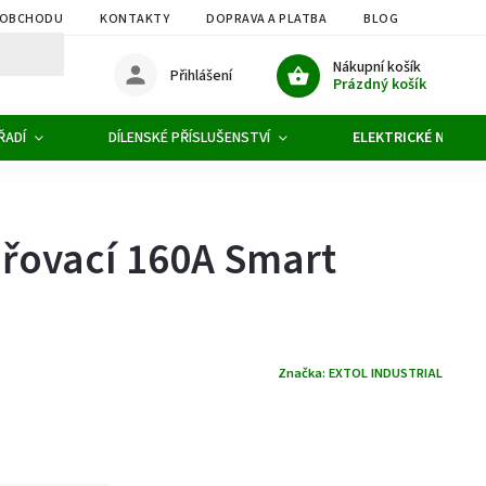
 OBCHODU
KONTAKTY
DOPRAVA A PLATBA
BLOG
OBCHOD
Nákupní košík
Přihlášení
Prázdný košík
ŘADÍ
DÍLENSKÉ PŘÍSLUŠENSTVÍ
ELEKTRICKÉ NÁŘADÍ
ařovací 160A Smart
Značka:
EXTOL INDUSTRIAL