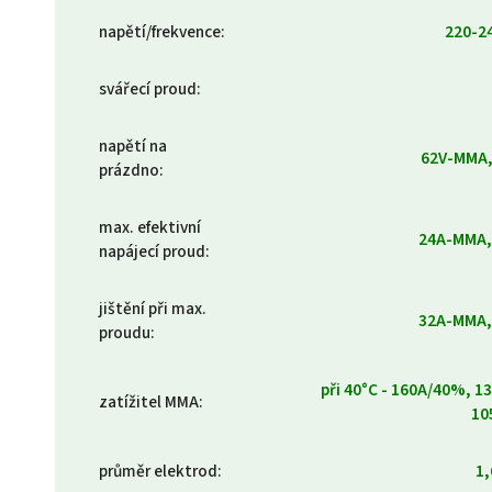
napětí/frekvence
:
220-2
svářecí proud
:
napětí na
62V-MMA,
prázdno
:
max. efektivní
24A-MMA,
napájecí proud
:
jištění při max.
32A-MMA,
proudu
:
při 40°C - 160A/40%, 
zatížitel MMA
:
10
průměr elektrod
:
1