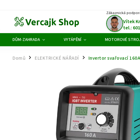
Zákaznická podpor
Vítek K
tel.: 60
DŮM-ZAHRADA
VYTÁPĚNÍ
MOTOROVÉ STRO
Domů
ELEKTRICKÉ NÁŘADÍ
Invertor svařovací 160
/
/