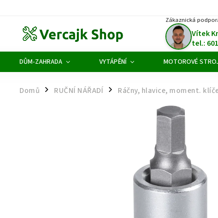
Zákaznická podpor
Vítek K
tel.: 60
DŮM-ZAHRADA
VYTÁPĚNÍ
MOTOROVÉ STRO
Domů
RUČNÍ NÁŘADÍ
Ráčny, hlavice, moment. klíč
/
/