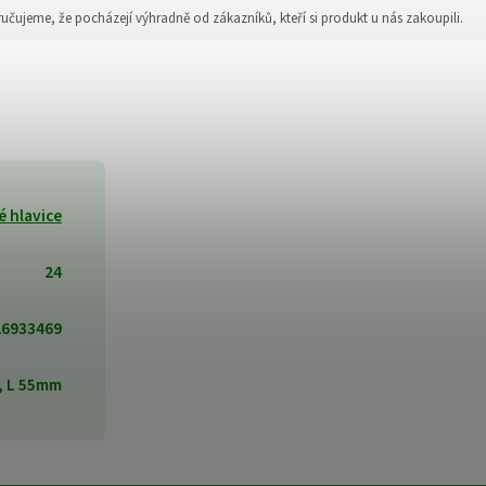
jeme, že pocházejí výhradně od zákazníků, kteří si produkt u nás zakoupili.
é hlavice
24
26933469
, L 55mm