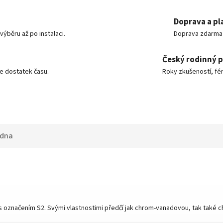
Doprava a pl
ýběru až po instalaci.
Doprava zdarma o
Český rodinný 
e dostatek času.
Roky zkušeností, fér
adna
cel s označením S2. Svými vlastnostimi předčí jak chrom-vanadovou, tak tak