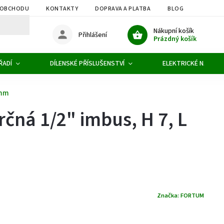
 OBCHODU
KONTAKTY
DOPRAVA A PLATBA
BLOG
OBCHOD
Nákupní košík
Přihlášení
Prázdný košík
ŘADÍ
DÍLENSKÉ PŘÍSLUŠENSTVÍ
ELEKTRICKÉ NÁŘADÍ
5mm
rčná 1/2" imbus, H 7, L
Značka:
FORTUM