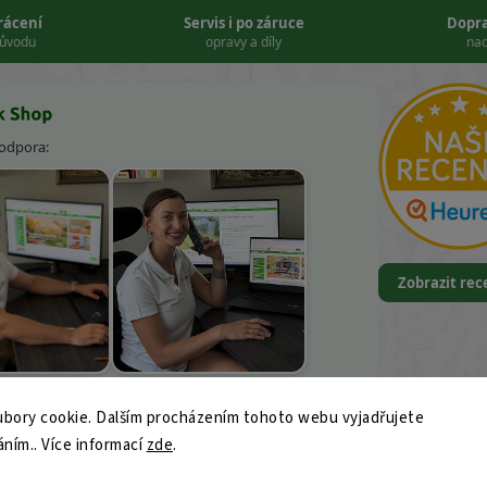
vrácení
Servis i po záruce
Dopr
důvodu
opravy a díly
nad
podpora:
Zobrazit re
k Kněbort
Leona Kvapilová
bory cookie. Dalším procházením tohoto webu vyjadřujete
9
áním.. Více informací
ajk-shop.cz
zde
.