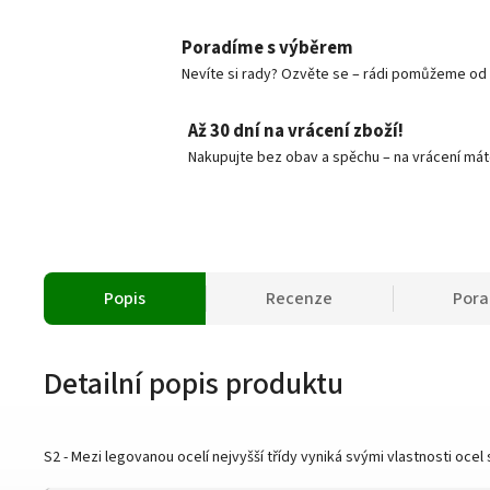
Poradíme s výběrem
Nevíte si rady? Ozvěte se – rádi pomůžeme od v
Až 30 dní na vrácení zboží!
Nakupujte bez obav a spěchu – na vrácení mát
Popis
Recenze
Por
Detailní popis produktu
S2 - Mezi legovanou ocelí nejvyšší třídy vyniká svými vlastnosti o