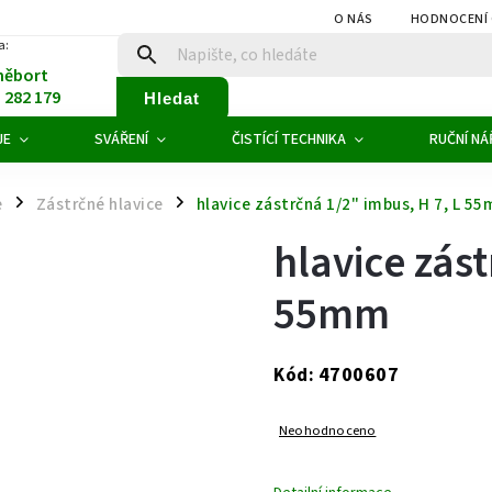
O NÁS
HODNOCENÍ
a:
něbort
1 282 179
Hledat
JE
SVÁŘENÍ
ČISTÍCÍ TECHNIKA
RUČNÍ NÁ
e
Zástrčné hlavice
hlavice zástrčná 1/2" imbus, H 7, L 5
/
/
hlavice zást
55mm
4700607
Kód:
Neohodnoceno