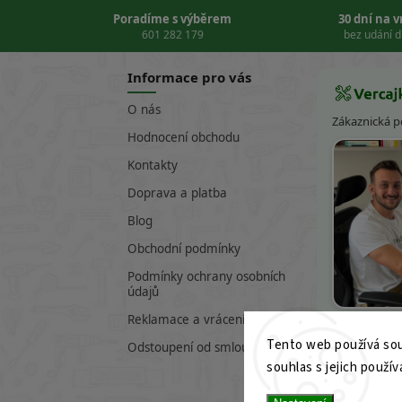
Poradíme s výběrem
30 dní na 
601 282 179
bez udání 
Informace pro vás
O nás
Zákaznická 
Hodnocení obchodu
Kontakty
Doprava a platba
Blog
Obchodní podmínky
Podmínky ochrany osobních
údajů
Víte
Reklamace a vrácení zboží
Tento web používá sou
601 282 17
Odstoupení od smlouvy
souhlas s jejich použív
info@verc