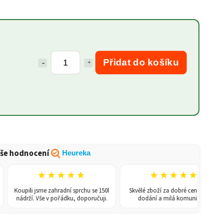
Přidat do košíku
še hodnocení
Heureka
★★★★★
★★★★★
Koupili jsme zahradní sprchu se 150l
Skvělé zboží za dobré ceny, rychlé
nádrží. Vše v pořádku, doporučuji.
dodání a milá komunikace.