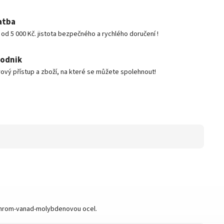
atba
d 5 000 Kč. jistota bezpečného a rychlého doručení !
podnik
ový přístup a zboží, na které se můžete spolehnout!
é chrom-vanad-molybdenovou ocel.