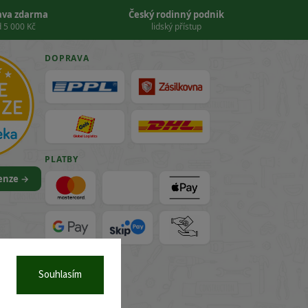
ava zdarma
Český rodinný podnik
 5 000 Kč
lidský přístup
DOPRAVA
PLATBY
cenze →
VISA
Souhlasím