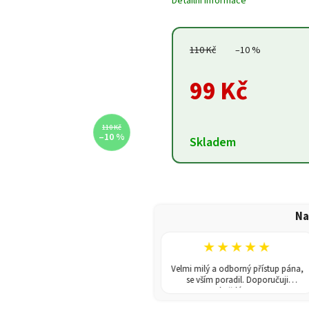
Detailní informace
110 Kč
–10 %
99 Kč
110 Kč
–10 %
Skladem
Na
★★★★★
★★★★★
V obchodě jsem koupila skleník.
Velmi milý a odborný přístup pána,
Dodání rychlé a poradili i s montáží.
se vším poradil. Doporučuji
Doporučuji!
každému!