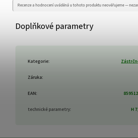
Recenze a hodnocení uváděná u tohoto produktu neověřujeme — nezaruču
Doplňkové parametry
Kategorie
:
Zástrčn
Záruka
:
EAN
:
85951
technické parametry
:
H 7