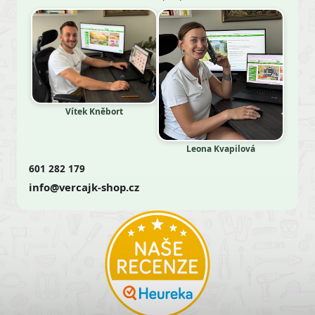
Vítek Kněbort
Leona Kvapilová
601 282 179
info@vercajk-shop.cz