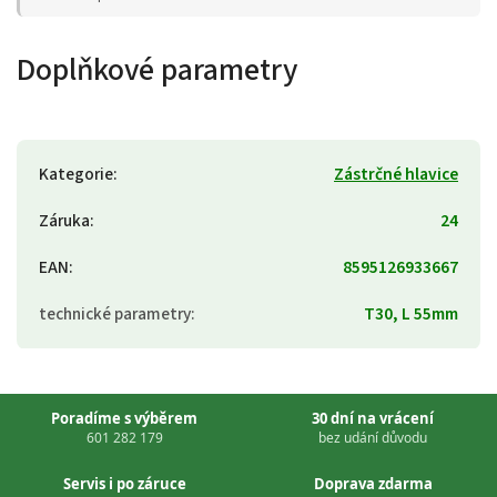
Doplňkové parametry
Kategorie
:
Zástrčné hlavice
Záruka
:
24
EAN
:
8595126933667
technické parametry
:
T30, L 55mm
Poradíme s výběrem
30 dní na vrácení
601 282 179
bez udání důvodu
Servis i po záruce
Doprava zdarma