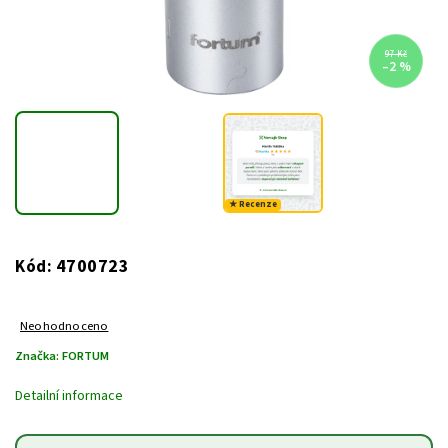
97 Kč
–2 %
★ Recenze
4700723
Kód:
Neohodnoceno
Značka:
FORTUM
Detailní informace