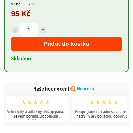
97 Kč
–2 %
95 Kč
Přidat do košíku
Skladem
Naše hodnocení
Heureka
★★★★★
★★★★★
Velmi milý a odborný přístup pána,
Koupili jsme zahradní sprchu se 150l
se vším poradil. Doporučuji
nádrží. Vše v pořádku, doporučuji.
každému!