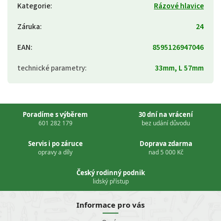
Kategorie
:
Rázové hlavice
Záruka
:
24
EAN
:
8595126947046
technické parametry
:
33mm, L 57mm
Poradíme s výběrem
30 dní na vrácení
601 282 179
bez udání důvodu
Servis i po záruce
Doprava zdarma
opravy a díly
nad 5 000 Kč
Český rodinný podnik
lidský přístup
Informace pro vás