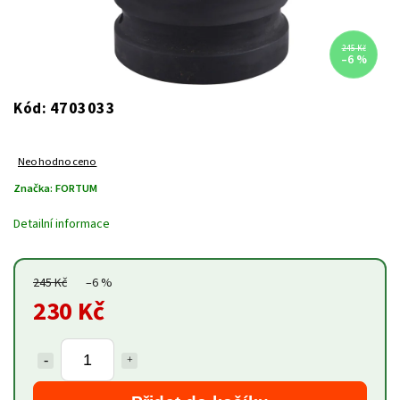
245 Kč
–6 %
4703033
Kód:
Neohodnoceno
Značka:
FORTUM
Detailní informace
245 Kč
–6 %
230 Kč