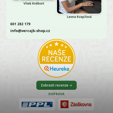
Vítek Kněbort
Leona Kvapilová
601 282 179
info@vercajk-shop.cz
Zobrazit recenze →
DOPRAVA