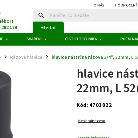
O NÁS
HODNOCENÍ
a:
něbort
1 282 179
Hledat
JE
SVÁŘENÍ
ČISTÍCÍ TECHNIKA
RUČNÍ NÁ
e
Rázové hlavice
hlavice nástrčná rázová 3/4", 22mm, L
/
/
hlavice nás
22mm, L 5
4703022
Kód:
Neohodnoceno