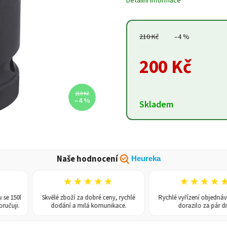
Detailní informace
210 Kč
–4 %
200 Kč
210 Kč
–4 %
Skladem
Naše hodnocení
Heureka
★★★★★
★★★★★
 150l
Skvělé zboží za dobré ceny, rychlé
Rychlé vyřízení objednávky,
uji.
dodání a milá komunikace.
dorazilo za pár dní.