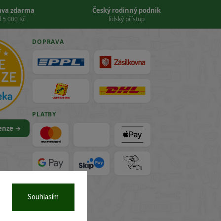
ava zdarma
Český rodinný podnik
 5 000 Kč
lidský přístup
DOPRAVA
PLATBY
cenze →
VISA
Souhlasím