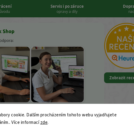
vrácení
Servis i po záruce
Dopr
důvodu
opravy a díly
nad
podpora:
Zobrazit re
k Kněbort
Leona Kvapilová
bory cookie. Dalším procházením tohoto webu vyjadřujete
9
áním.. Více informací
ajk-shop.cz
zde
.