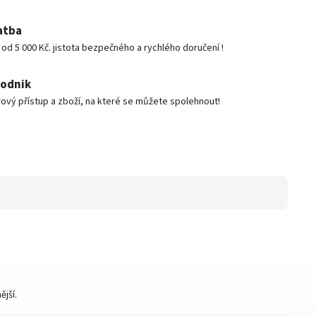
atba
d 5 000 Kč. jistota bezpečného a rychlého doručení !
podnik
ový přístup a zboží, na které se můžete spolehnout!
jší.