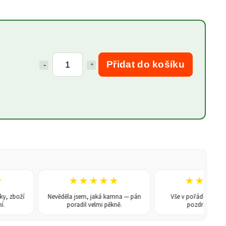
Přidat do košíku
★★★★★
★★★★★
 zboží
Nevěděla jsem, jaká kamna — pán
Vše v pořádku, doporuču
poradil velmi pěkně.
pozdravem René