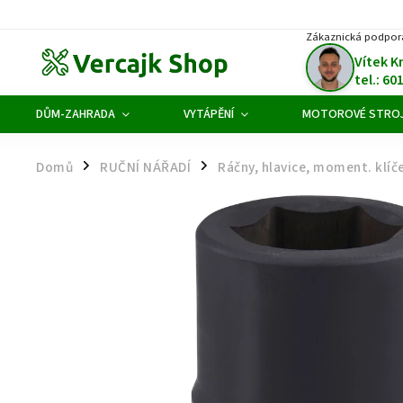
Zákaznická podpor
Vítek K
tel.: 60
DŮM-ZAHRADA
VYTÁPĚNÍ
MOTOROVÉ STRO
Domů
RUČNÍ NÁŘADÍ
Ráčny, hlavice, moment. klíč
/
/