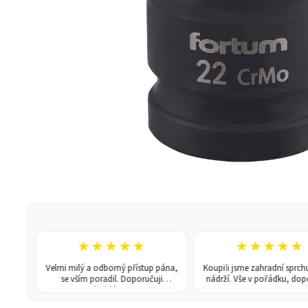
★★★★★
★★★★★
Velmi milý a odborný přístup pána,
Koupili jsme zahradní sprchu se
ží.
se vším poradil. Doporučuji
nádrží. Vše v pořádku, doporuč
každému!