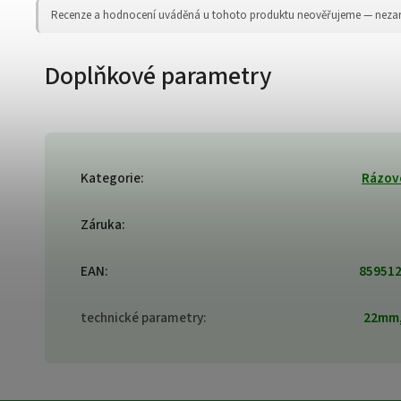
Recenze a hodnocení uváděná u tohoto produktu neověřujeme — nezaruču
Doplňkové parametry
Kategorie
:
Rázové
Záruka
:
EAN
:
85951
technické parametry
:
22mm,