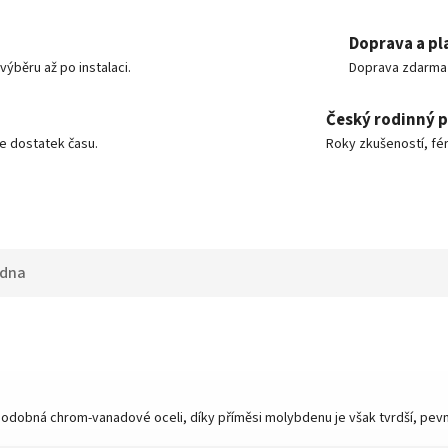
Doprava a pl
ýběru až po instalaci.
Doprava zdarma o
Český rodinný 
e dostatek času.
Roky zkušeností, fér
adna
dobná chrom-vanadové oceli, díky příměsi molybdenu je však tvrdší, pevně