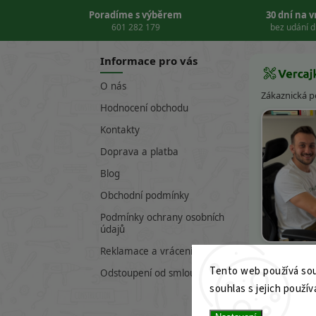
Poradíme s výběrem
30 dní na 
601 282 179
bez udání 
Informace pro vás
O nás
Zákaznická 
Hodnocení obchodu
Kontakty
Doprava a platba
Blog
Obchodní podmínky
Podmínky ochrany osobních
údajů
Víte
Reklamace a vrácení zboží
Tento web používá sou
601 282 17
Odstoupení od smlouvy
souhlas s jejich použív
info@verc