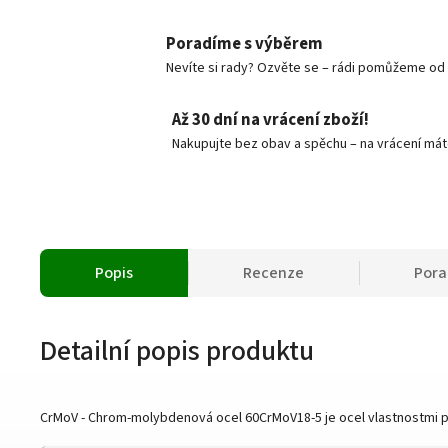
Poradíme s výběrem
Nevíte si rady? Ozvěte se – rádi pomůžeme od v
Až 30 dní na vrácení zboží!
Nakupujte bez obav a spěchu – na vrácení mát
Popis
Recenze
Por
Detailní popis produktu
CrMoV - Chrom-molybdenová ocel 60CrMoV18-5 je ocel vlastnostmi po