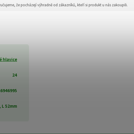
jeme, že pocházejí výhradně od zákazníků, kteří si produkt u nás zakoupili.
 hlavice
24
26946995
 L 52mm