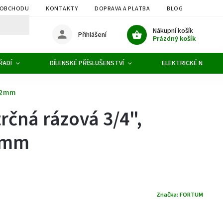
 OBCHODU
KONTAKTY
DOPRAVA A PLATBA
BLOG
OBCHOD
Nákupní košík
Přihlášení
Prázdný košík
ŘADÍ
DÍLENSKÉ PŘÍSLUŠENSTVÍ
ELEKTRICKÉ NÁŘADÍ
 52mm
trčná rázová 3/4",
2mm
Značka:
FORTUM