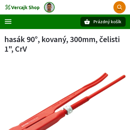
Prázdný košík
Hledat
hasák 90°, kovaný, 300mm, čelisti
1", CrV