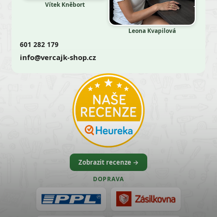
Vítek Kněbort
Leona Kvapilová
601 282 179
info@vercajk-shop.cz
Zobrazit recenze →
DOPRAVA