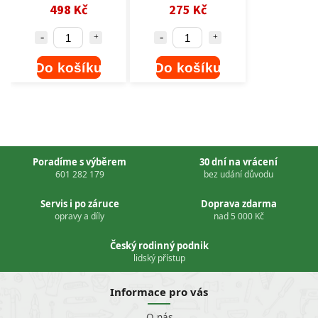
498 Kč
275 Kč
Do košíku
Do košíku
Poradíme s výběrem
30 dní na vrácení
601 282 179
bez udání důvodu
Servis i po záruce
Doprava zdarma
opravy a díly
nad 5 000 Kč
Český rodinný podnik
lidský přístup
Informace pro vás
O nás