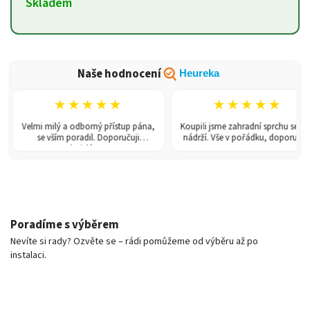
Skladem
Naše hodnocení
Heureka
★★★★★
★★★★★
Velmi milý a odborný přístup pána,
Koupili jsme zahradní sprchu se 150l
se vším poradil. Doporučuji
nádrží. Vše v pořádku, doporučuji.
každému!
Poradíme s výběrem
Nevíte si rady? Ozvěte se – rádi pomůžeme od výběru až po
instalaci.